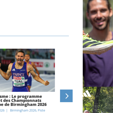
isme : Le programme
Athlétisme : Sur quelle 
t des Championnats
à quelle heure voir les
pe de Birmingham 2026
Championnats d’Europe 
Birmingham 2026 en dire
026
|
Birmingham 2026
,
Piste