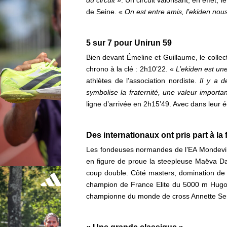
de Seine. «
On est entre amis, l’ekiden no
5 sur 7 pour Unirun 59
Bien devant Émeline et Guillaume, le collect
chrono à la clé : 2h10’22. «
L’ekiden est une
athlètes de l’association nordiste.
Il y a 
symbolise la fraternité, une valeur importa
ligne d’arrivée en 2h15’49. Avec dans leur 
Des internationaux ont pris part à la 
Les fondeuses normandes de l’EA Mondevill
en figure de proue la steepleuse Maëva Da
coup double. Côté masters, domination de l
champion de France Elite du 5000 m Hugo 
championne du monde de cross Annette Serge