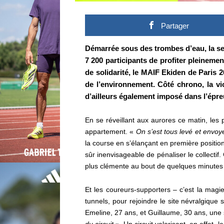
Partager
Démarrée sous des trombes d’eau, la se
7 200 participants de profiter pleinemen
de solidarité, le MAIF Ekiden de Paris 2
de l’environnement. Côté chrono, la vic
d’ailleurs également imposé dans l’épre
En se réveillant aux aurores ce matin, les 
appartement. «
On s’est tous levé et envoyé
la course en s’élançant en première position
sûr inenvisageable de pénaliser le collecti
plus clémente au bout de quelques minutes
Et les coureurs-supporters – c’est la magie 
tunnels, pour rejoindre le site névralgiqu
Emeline, 27 ans, et Guillaume, 30 ans, une
du circuit
». Un circuit valorisant, en effet, 