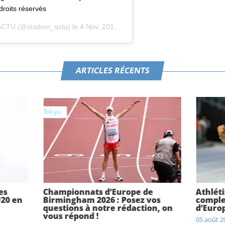
roits réservés
ACTU
(@stadion_actu) le
4 Nov. 2019 à 9 :58 PST
ARTICLES RÉCENTS
es
Championnats d’Europe de
Athlét
20 en
Birmingham 2026 : Posez vos
comple
questions à notre rédaction, on
d’Euro
vous répond !
05 août 2