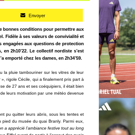
Envoyer
de bonnes conditions pour permettre aux
. Fidèle à ses valeurs de convivialité et
ipes engagées aux questions de protection
 en 2h10’22. Le collectif nordiste s’est
l’a emporté chez les dames, en 2h34’59.
 la pluie tambouriner sur les vitres de leur
t
», rigole Cécile, qui a finalement pris part à
e de 27 ans et ses coéquipiers, il était bien
és de leurs motivation par une météo devenue
nt pu quitter leurs abris, sous les tentes et
au pied du musée du quai Branly. Parmi eux,
on a apprécié l’ambiance festive tout au long
our Eiffel avant de partir à l’assaut des quais