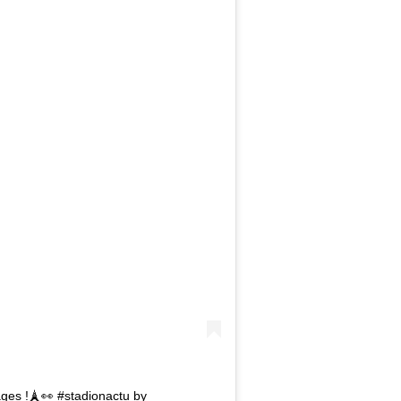
ges !🗼👀 #stadionactu by