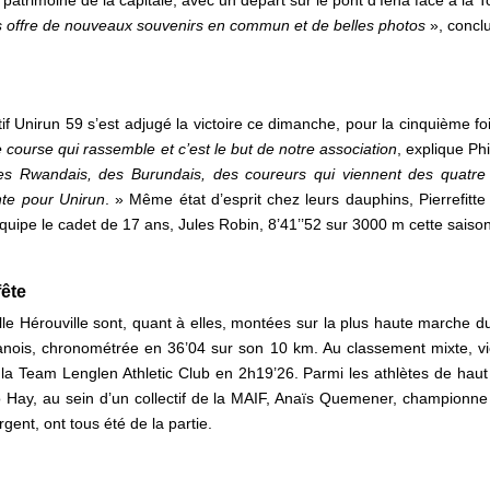
us offre de nouveaux souvenirs en commun et de belles photos
», conclut
if Unirun 59 s’est adjugé la victoire ce dimanche, pour la cinquième f
 course qui rassemble et c’est le but de notre association
, explique Ph
des Rwandais, des Burundais, des coureurs qui viennent des quatre
nte pour Unirun
. » Même état d’esprit chez leurs dauphins, Pierrefitte
équipe le cadet de 17 ans, Jules Robin, 8’41’’52 sur 3000 m cette sais
fête
e Hérouville sont, quant à elles, montées sur la plus haute marche 
nois, chronométrée en 36’04 sur son 10 km. Au classement mixte, vict
a Team Lenglen Athletic Club en 2h19’26. Parmi les athlètes de haut 
Hay, au sein d’un collectif de la MAIF, Anaïs Quemener, championne
nt, ont tous été de la partie.