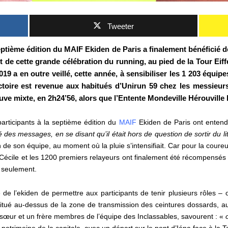
Tweeter
ptième édition du MAIF Ekiden de Paris a finalement bénéficié 
t de cette grande célébration du running, au pied de la Tour Eiffel
019 a en outre veillé, cette année, à sensibiliser les 1 203 équ
toire est revenue aux habitués d’Unirun 59 chez les messieurs,
uve mixte, en 2h24’56, alors que l’Entente Mondeville Hérouville 
participants à la septième édition du
MAIF
Ekiden de Paris ont entendu
 des messages, en se disant qu’il était hors de question de sortir du li
 de son équipe, au moment où la pluie s’intensifiait. Car pour la coureus
f. Cécile et les 1200 premiers relayeurs ont finalement été récompens
 seulement.
de l’ekiden de permettre aux participants de tenir plusieurs rôles – o
e situé au-dessus de la zone de transmission des ceintures dossards, 
 sœur et un frère membres de l’équipe des Inclassables, savourent : «
le patrimoine de la capitale, avec un départ sur le pont d’Iéna face à la T