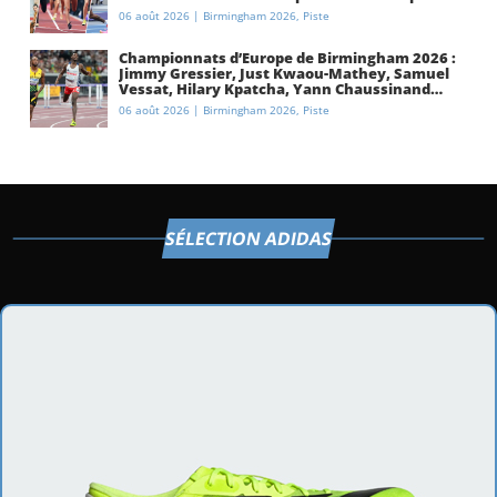
à Birmingham ?
06 août 2026
|
Birmingham 2026
,
Piste
Championnats d’Europe de Birmingham 2026 :
Jimmy Gressier, Just Kwaou-Mathey, Samuel
Vessat, Hilary Kpatcha, Yann Chaussinand…
Présentation de l’équipe de France
06 août 2026
|
Birmingham 2026
,
Piste
d’athlétisme
SÉLECTION ADIDAS