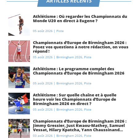
ARTICLES RÉCENTS
Athlétisme : Où regarder les Championnats du
Monde U20 en direct à Eugene ?
05 août 2026
|
Piste
Championnats d’Europe de Birmingham 2026 :
Posez vos questions à notre rédaction, on vous
répond !
05 août 2026
|
Birmingham 2026
,
Piste
Athlétisme : Le programme complet des
Championnats d’Europe de Birmingham 2026
05 août 2026
|
Birmingham 2026
,
Piste
Athlétisme : Sur quelle chaîne et à quelle
heure voir les Championnats d’Europe de
Birmingham 2026 en direct ?
05 août 2026
|
Birmingham 2026
,
Piste
Championnats d’Europe de Birmingham 2026 :
Jimmy Gressier, Just Kwaou-Mathey, Samuel
Vessat, Hilary Kpatcha, Yann Chaussinand…
Présentation de l’équipe de France
03 août 2026
|
Birmingham 2026
,
Piste