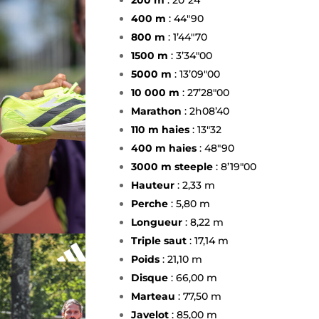
200 m
: 20″24
400 m
: 44″90
800 m
: 1’44″70
1500 m
: 3’34″00
5000 m
: 13’09″00
10 000 m
: 27’28″00
Marathon
: 2h08’40
110 m haies
: 13″32
400 m haies
: 48″90
3000 m steeple
: 8’19″00
Hauteur
: 2,33 m
Perche
: 5,80 m
Longueur
: 8,22 m
Triple saut
: 17,14 m
Poids
: 21,10 m
Disque
: 66,00 m
Marteau
: 77,50 m
Javelot
: 85,00 m