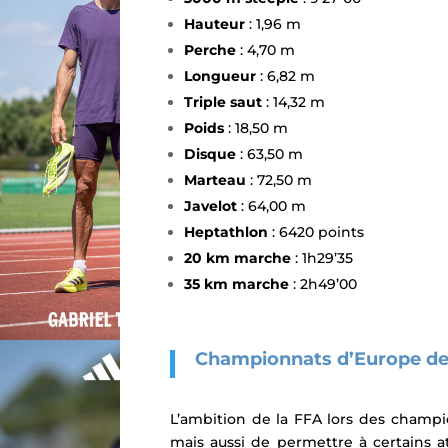
Hauteur
: 1,96 m
Perche
: 4,70 m
Longueur
: 6,82 m
Triple saut
: 14,32
m
Poids
: 18,50 m
Disque
: 63,50 m
Marteau
: 72,50 m
Javelot
: 64,00 m
Heptathlon
: 6420 points
20 km marche
: 1h29’35
35 km marche
: 2h49’00
Championnats d’Europe d
L’ambition de la FFA lors des champi
mais aussi de permettre à certains a