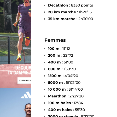
Décathlon
: 8350 points
20 km marche
: 1h20’15
35 km marche
: 2h30’00
Femmes
100 m
: 11″12
200 m
: 22″72
400 m
: 51″00
800 m
: 1’59″30
1500 m
: 4’04″20
5000 m
: 15’02″00
10 000 m
: 31’14″00
Marathon
: 2h27’20
100 m haies
: 12″84
400 m haies
: 55″30
3000 m steeple
: 9’27″00