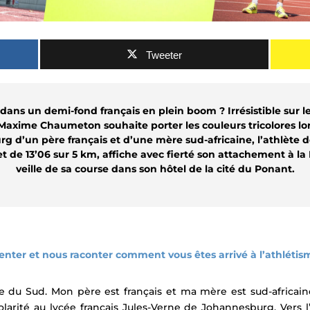
Tweeter
ans un demi-fond français en plein boom ? Irrésistible sur l
Maxime Chaumeton souhaite porter les couleurs tricolores lo
g d’un père français et d’une mère sud-africaine, l’athlète
t de 13’06 sur 5 km, affiche avec fierté son attachement à la
veille de sa course dans son hôtel de la cité du Ponant.
ter et nous raconter comment vous êtes arrivé à l’athlétis
 du Sud. Mon père est français et ma mère est sud-africaine.
arité au lycée français Jules-Verne de Johannesburg. Vers l