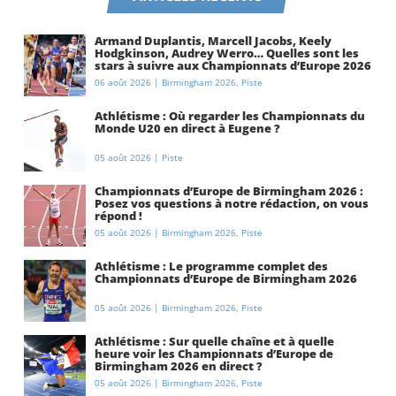
Armand Duplantis, Marcell Jacobs, Keely
Hodgkinson, Audrey Werro… Quelles sont les
stars à suivre aux Championnats d’Europe 2026
à Birmingham ?
06 août 2026
|
Birmingham 2026
,
Piste
Athlétisme : Où regarder les Championnats du
Monde U20 en direct à Eugene ?
05 août 2026
|
Piste
Championnats d’Europe de Birmingham 2026 :
Posez vos questions à notre rédaction, on vous
répond !
05 août 2026
|
Birmingham 2026
,
Piste
Athlétisme : Le programme complet des
Championnats d’Europe de Birmingham 2026
05 août 2026
|
Birmingham 2026
,
Piste
Athlétisme : Sur quelle chaîne et à quelle
heure voir les Championnats d’Europe de
Birmingham 2026 en direct ?
05 août 2026
|
Birmingham 2026
,
Piste