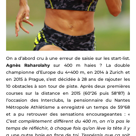
On a d’abord cru à une erreur de saisie sur les start-list.
Agnès Raharolahy
sur 400 m haies ? La double
championne d’Europe du 4×400 m, en 2014 à Zurich et
en 2015 à Prague, s’est décidée à 28 ans de rajouter les
10 obstacles à son tour de piste. Après deux premières
courses sur la distance en 2015 (60″26 puis 58″87) à
l’occasion des Interclubs, la pensionnaire du Nantes
Métropole Athlétisme a enregistré un temps de 59″68
et a pu retrouver des sensations encourageantes : «
C’est complètement différent du 400 m, on n’a pas le
temps de réfléchir, à chaque fois qu’on lève la tête il y
a une autre haie en face de toi. J’espérais que ça soit