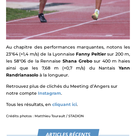
Au chapitre des performances marquantes, notons les
23″64 (+1,4 m/s) de la Lyonnaise
Fanny Peltier
sur 200 m,
les 58″06 de la Rennaise
Shana Grebo
sur 400 m haies
ainsi que les 7,68 m (+0,7 m/s) du Nantais
Yann
Randrianasolo
à la longueur.
Retrouvez plus de clichés du Meeting d’Angers sur
notre compte
Instagram
.
Tous les résultats, en
cliquant ici
.
Crédits photos : Matthieu Tourault / STADION
ARTICLES RÉCENTS