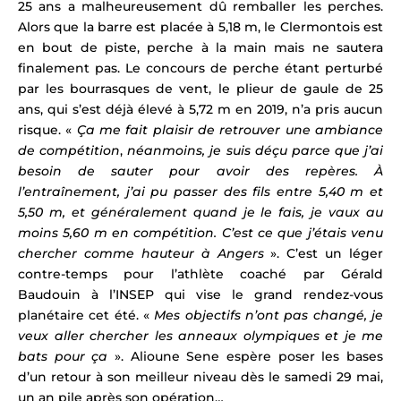
25 ans a malheureusement dû remballer les perches.
Alors que la barre est placée à 5,18 m, le Clermontois est
en bout de piste, perche à la main mais ne sautera
finalement pas. L
e concours de perche étant perturbé
par les bourrasques de vent, le plieur de gaule de 25
ans, qui s’est déjà élevé à 5,72 m en 2019,
n’a pris aucun
risque. «
Ça me fait plaisir de retrouver une ambiance
de compétition
,
néanmoins, j
e suis déçu parce que j’ai
besoin de sauter pour avoir des repères. À
l’entraînement, j’ai pu passer des fils entre 5,40 m et
5,50 m, et généralement quand je le fais, je vaux au
moins 5,60 m en compétition. C’est ce que j’étais venu
chercher comme hauteur à Angers
». C’est un léger
contre-temps pour l’athlète coaché par Gérald
Baudouin à l’INSEP
qui vise le grand rendez-vous
planétaire cet été. «
Mes objectifs n’ont pas changé, je
veux aller chercher les anneaux olympiques et je me
bats pour ça
». Alioune Sene espère
poser les bases
d’un retour à son meilleur niveau dès le samedi 29 mai,
un an pile après son opération…