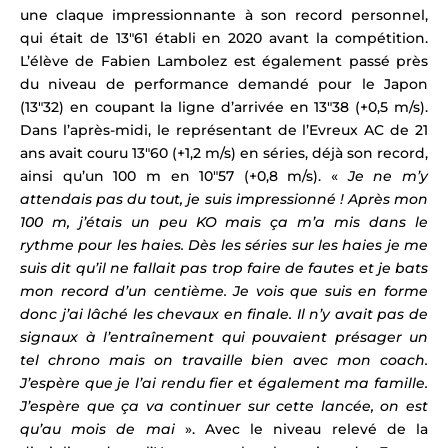
une claque impressionnante à son record personnel,
qui était de 13″61 établi en 2020 avant la compétition.
L’élève de Fabien Lambolez
est également passé près
du niveau de performance demandé pour le Japon
(13″32) en coupant la ligne d’arrivée en 13″38 (+0,5 m/s).
Dans l’après-midi, le représentant de l’Evreux AC de 21
ans avait couru 13″60 (+1,2 m/s) en séries, déjà son record,
ainsi qu’un 100 m en 10″57 (+0,8 m/s). «
Je ne m’y
attendais pas du tout, je suis impressionné ! Après mon
100 m, j’étais un peu KO mais ça m’a mis dans le
rythme pour les haies. Dès les séries sur les haies je me
suis dit qu’il ne fallait pas trop faire de fautes et je bats
mon record d’un centième. Je vois que suis en forme
donc j’ai lâché les chevaux en finale. Il n’y avait pas de
signaux à l’entraînement qui pouvaient présager un
tel chrono mais on travaille bien avec mon coach.
J’espère que je l’ai rendu fier et également ma famille.
J’espère que ça va continuer sur cette lancée, on est
qu’au mois de mai
».
Avec le niveau relevé de la