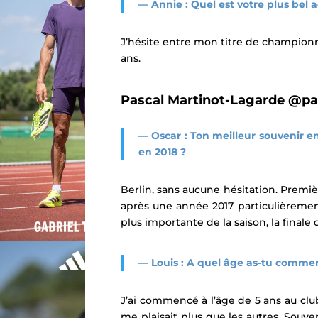
— Annie : Quel est votre plus bel 
J’hésite entre mon titre de champion
ans.
Pascal Martinot-Lagarde
@pa
— Oscar : Ton meilleur souvenir e
en 2018 ?
Berlin, sans aucune hésitation. Premi
après une année 2017 particulièrement
plus importante de la saison, la finale
— Louis : A quel âge as-tu commen
J’ai commencé à l’âge de 5 ans au club
me plaisait plus que les autres. Souven