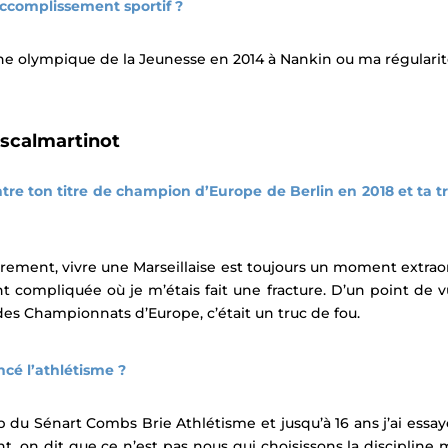
accomplissement sportif ?
ne olympique de la Jeunesse en 2014 à Nankin ou ma régularit
scalmartinot
ntre ton titre de champion d’Europe de Berlin en 2018 et ta
èrement, vivre une Marseillaise est toujours un moment extrao
 compliquée où je m’étais fait une fracture. D’un point de 
 des Championnats d’Europe, c’était un truc de fou.
cé l’athlétisme ?
 du Sénart Combs Brie Athlétisme et jusqu’à 16 ans j’ai essayé
t, on dit que ce n’est pas nous qui choisissons la discipline ma