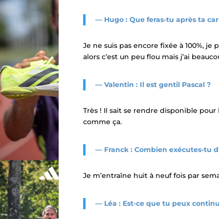
— Hugo : Que feras-tu après ta car
Je ne suis pas encore fixée à 100%, je 
alors c’est un peu flou mais j’ai beauc
— Valentin : Il est gentil Pascal ?
Très ! Il sait se rendre disponible pour
comme ça.
— Franck : Combien exécutes-tu d
Je m’entraîne huit à neuf fois par sem
— Léa : Est-ce que tu peux contin