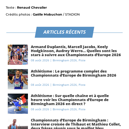
Texte :
Renaud Chevalier
Crédits photos :
Gaëlle Mobuchon
/ STADION
ARTICLES RÉCENTS
Armand Duplantis, Marcell Jacobs, Keely
Hodgkinson, Audrey Werro… Quelles sont les
stars à suivre aux Championnats d’Europe 2026
à Birmingham ?
08 août 2026
|
Birmingham 2026
,
Piste
Athlétisme : Le programme complet des
Championnats d’Europe de Birmingham 2026
08 août 2026
|
Birmingham 2026
,
Piste
Athlétisme : Sur quelle chaîne et à quelle
heure voir les Championnats d’Europe de
Birmingham 2026 en direct ?
08 août 2026
|
Birmingham 2026
,
Piste
Championnats d’Europe de Birmingham :
Interview croisée de Thibaut et Mathieu Collet,
deux frères réunis sous le maillot bleu