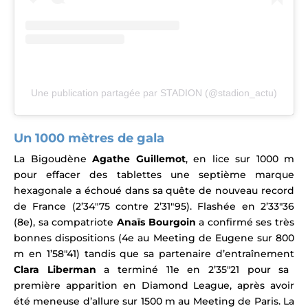
Une publication partagée par STADION (@stadion_actu)
Un 1000 mètres de gala
La Bigoudène
Agathe Guillemot
, en lice sur 1000 m
pour effacer des tablettes une septième marque
hexagonale a échoué dans sa quête de nouveau record
de France (2’34″75 contre 2’31″95). Flashée en 2’33″36
(8e), sa compatriote
Anaïs Bourgoin
a confirmé ses très
bonnes dispositions (4e au Meeting de Eugene sur 800
m en 1’58″41) tandis que sa partenaire d’entraînement
Clara Liberman
a terminé 11e en 2’35″21 pour sa
première apparition en Diamond League, après avoir
été meneuse d’allure sur 1500 m au Meeting de Paris. La