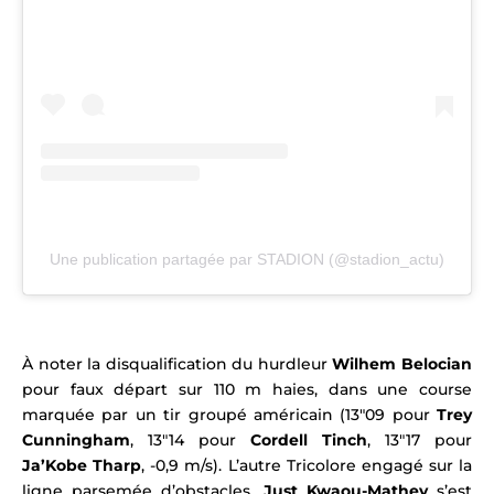
Une publication partagée par STADION (@stadion_actu)
À noter la disqualification du hurdleur
Wilhem Belocian
pour faux départ sur 110 m haies, dans une course
marquée par un tir groupé américain (13″09 pour
Trey
Cunningham
, 13″14 pour
Cordell Tinch
, 13″17 pour
Ja’Kobe Tharp
, -0,9 m/s). L’autre Tricolore engagé sur la
ligne parsemée d’obstacles,
Just Kwaou-Mathey
s’est