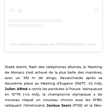
Une publication partagée par STADION (@stadion_actu)
Stade éteint, flash des téléphones allumés, le Meeting
de Monaco s’est achevé de la plus belle des manières,
avec un 100 m de dingo. Revancharde après sa
deuxième place au Meeting d’Eugene (10é77, -1,5 m/s),
Julien Alfred
a remis les pendules à l’heure. Vainqueure
en 10″79 (-1,4 m/s), la championne olympique a de
nouveau claqué un nouveau chrono sous les 10″80,
reléguant l’Américaine
Jacious Sears
(11″02) et la Néo-