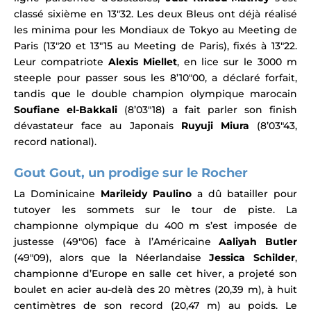
classé sixième en 13″32. Les deux Bleus ont déjà réalisé
les minima pour les Mondiaux de Tokyo au Meeting de
Paris (13″20 et 13″15 au Meeting de Paris), fixés à 13″22.
Leur compatriote
Alexis Miellet
, en lice sur le 3000 m
steeple pour passer sous les 8’10″00, a déclaré forfait,
tandis que le double champion olympique marocain
Soufiane el-Bakkali
(8’03″18) a fait parler son finish
dévastateur face au Japonais
Ruyuji Miura
(8’03″43,
record national).
Gout Gout, un prodige sur le Rocher
La Dominicaine
Marileidy Paulino
a dû batailler pour
tutoyer les sommets sur le tour de piste. La
championne olympique du 400 m s’est imposée de
justesse (49″06) face à l’Américaine
Aaliyah Butler
(49″09), alors que la Néerlandaise
Jessica Schilder
,
championne d’Europe en salle cet hiver, a projeté son
boulet en acier au-delà des 20 mètres (20,39 m), à huit
centimètres de son record (20,47 m) au poids. Le