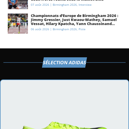
07 août 2026
|
Birmingham 2026
,
Interview
Championnats d’Europe de Birmingham 2026 :
Jimmy Gressier, Just Kwaou-Mathey, Samuel
Vessat, Hilary Kpatcha, Yann Chaussinand…
Présentation de l’équipe de France
06 août 2026
|
Birmingham 2026
,
Piste
d’athlétisme
SÉLECTION ADIDAS