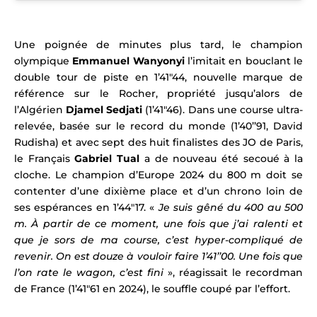
Une poignée de minutes plus tard, le champion
olympique
Emmanuel Wanyonyi
l’imitait en bouclant le
double tour de piste en 1’41″44, nouvelle marque de
référence sur le Rocher, propriété jusqu’alors de
l’Algérien
Djamel Sedjati
(1’41″46). Dans une course ultra-
relevée, basée sur le record du monde (1’40’’91, David
Rudisha) et avec sept des huit finalistes des JO de Paris,
le Français
Gabriel Tual
a de nouveau été secoué à la
cloche. Le champion d’Europe 2024 du 800 m doit se
contenter d’une dixième place et d’un chrono loin de
ses espérances en 1’44″17. «
Je suis gêné du 400 au 500
m. À partir de ce moment, une fois que j’ai ralenti et
que je sors de ma course, c’est hyper-compliqué de
revenir. On est douze à vouloir faire 1’41’’00. Une fois que
l’on rate le wagon, c’est fini
», réagissait le recordman
de France (1’41″61 en 2024), le souffle coupé par l’effort.