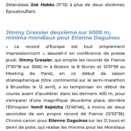
Zélandaise
Zoé Hobbs
(11″12) à plus de deux dixièmes.
Époustouflant.
Jimmy Gressier deuxième sur 5000 m,
minima mondiaux pour Etienne Daguinos
«
Le record d’Europe est tout simplement
impressionnant
», assurait-il en conférence de presse
jeudi.
Jimmy Gressier
, qui empile les records de France
(7’30″18 sur 3000 m à Boston le 8 février et 12’51″59 au
Meeting de Paris), en ce début de saison
stratosphérique (titre continental sur le semi-marathon
à Bruxelles le 12 avril), a su temporiser en début de
course avant d’accélérer dans les derniers 400 m, pour
s’emparer d’une magnifique deuxième place, derrière
l’Éthiopien
Yomif Kejelcha
(12’49″46), à moins de deux
secondes de son propre record de France (12’53″36).
Chrono canon pour
Etienne Daguinos
sur les 12 tours et
demi de piste, qui réalise les minima pour les Mondiaux