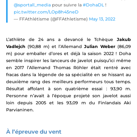
@sportall_media
pour suivre la
#DohaDL
!
pic.twitter.com/LOp8h45neD
— FFAthlétisme (@FFAthletisme)
May 13, 2022
L’athlète de 24 ans a devancé le Tchèque
Jakub
Vadlejch
(90,88 m) et l’Allemand
Julian Weber
(86,09
m) pour emballer d’ores et déjà la saison 2022 !
Doha
semble inspirer les lanceurs de javelot puisqu’ici même
en 2017 l’Allemand Thomas Röhler était rentré avec
fracas dans la légende de sa spécialité en se hissant au
deuxième rang des meilleurs performeurs tous temps.
Résultat affolant à son quatrième essai : 93,90 m.
Personne n’avait à l’époque projeté son javelot aussi
loin depuis 2005 et les 93,09 m du Finlandais Aki
Parvianinen.
.
À l’épreuve du vent