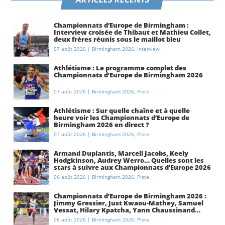
Championnats d’Europe de Birmingham :
Interview croisée de Thibaut et Mathieu Collet,
deux frères réunis sous le maillot bleu
07 août 2026
|
Birmingham 2026
,
Interview
Athlétisme : Le programme complet des
Championnats d’Europe de Birmingham 2026
07 août 2026
|
Birmingham 2026
,
Piste
Athlétisme : Sur quelle chaîne et à quelle
heure voir les Championnats d’Europe de
Birmingham 2026 en direct ?
07 août 2026
|
Birmingham 2026
,
Piste
Armand Duplantis, Marcell Jacobs, Keely
Hodgkinson, Audrey Werro… Quelles sont les
stars à suivre aux Championnats d’Europe 2026
à Birmingham ?
06 août 2026
|
Birmingham 2026
,
Piste
Championnats d’Europe de Birmingham 2026 :
Jimmy Gressier, Just Kwaou-Mathey, Samuel
Vessat, Hilary Kpatcha, Yann Chaussinand…
Présentation de l’équipe de France
06 août 2026
|
Birmingham 2026
,
Piste
d’athlétisme