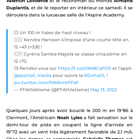
Valentin Lavillenie
et le recordman du monde
Armand
Duplantis
, et de le reporter en intérieur ce samedi. Il se
déroulera dans la luxueuse salle de l’Aspire Academy.
💥 Un 100 m haies de haut niveau !
🇺🇸 Kendra Harrison s’impose d’une courte tête en
12 »43 (+3,8) !
🇨🇵 Cyréna Samba-Mayela se classe cinquième en
12 »72.
📺 Rendez-vous sur
https://t.co/o0NI8CaFO0
et l’appli
@sportall_media
pour suivre la
#DohaDL
!
pic.twitter.com/MIKbmtPF4F
— FFAthlétisme (@FFAthletisme)
May 13, 2022
Quelques jours après avoir bouclé le 200 m en 19″86 à
Clermont, l’Américain
Noah Lyles
a fait sensation sur le
demi-tour de piste en coupant la ligne d’arrivée en
19″72 avec un vent très légèrement favorable de 2,1 m/s.
Chez les dames, sa compatriote
Gabrielle Thomas
est