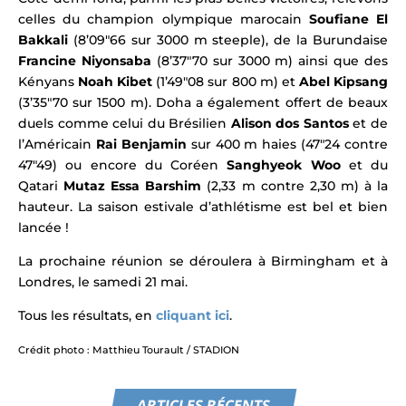
celles du champion olympique marocain
Soufiane El
Bakkali
(8’09″66 sur 3000 m steeple), de la Burundaise
Francine Niyonsaba
(8’37″70 sur 3000 m) ainsi que des
Kényans
Noah Kibet
(1’49″08 sur 800 m) et
Abel Kipsang
(3’35″70 sur 1500 m).
Doha a également offert de beaux
duels comme celui du
Brésilien
Alison dos Santos
et de
l’Américain
Rai Benjamin
sur 400 m haies
(47″24 contre
47″49) ou encore
du
Coréen
Sanghyeok Woo
et du
Qatari
Mutaz Essa Barshim
(2,33 m contre 2,30 m) à la
hauteur. La saison estivale d’athlétisme est bel et bien
lancée !
La prochaine réunion se déroulera à Birmingham et à
Londres, le samedi 21 mai.
Tous les résultats, en
cliquant ici
.
Crédit photo : Matthieu Tourault / STADION
ARTICLES RÉCENTS