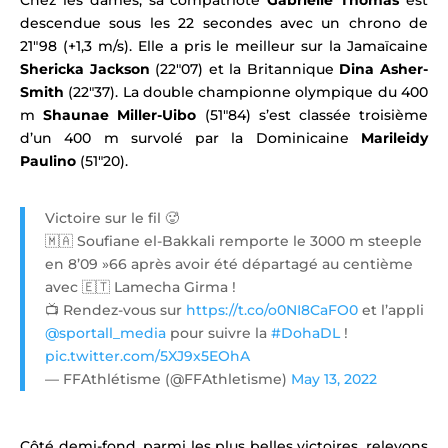
descendue sous les 22 secondes avec un chrono de
21″98 (+1,3 m/s). Elle a pris le meilleur sur la Jamaïcaine
Shericka Jackson
(22″07) et la Britannique
Dina Asher-
Smith
(22″37).
La double championne olympique du 400
m
Shaunae Miller-Uibo
(51″84) s’est classée troisième
d’un 400 m survolé par la Dominicaine
Marileidy
Paulino
(51″20).
Victoire sur le fil 🥵
🇲🇦 Soufiane el-Bakkali remporte le 3000 m steeple
en 8’09 »66 après avoir été départagé au centième
avec 🇪🇹 Lamecha Girma !
📺 Rendez-vous sur
https://t.co/o0NI8CaFO0
et l’appli
@sportall_media
pour suivre la
#DohaDL
!
pic.twitter.com/5XJ9x5EOhA
— FFAthlétisme (@FFAthletisme)
May 13, 2022
Côté demi-fond, parmi les plus belles victoires, relevons