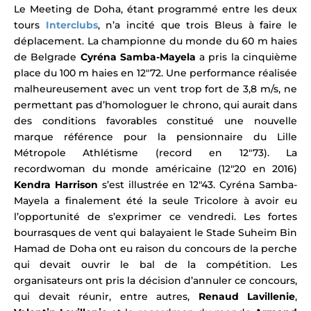
Le Meeting de Doha, étant programmé entre les deux
tours
Interclubs
, n’a incité que trois Bleus à faire le
déplacement. La championne du monde du 60 m haies
de Belgrade
Cyréna Samba-Mayela
a pris la
cinquième
place du 100 m haies en 12″72. Une performance réalisée
malheureusement avec un vent trop fort de 3,8 m/s, ne
permettant pas d’homologuer le chrono, qui aurait dans
des conditions favorables constitué une nouvelle
marque référence pour la pensionnaire du Lille
Métropole Athlétisme (record en 12″73). La
recordwoman du monde américaine (12″20 en 2016)
Kendra Harrison
s’est illustrée en 12″43. Cyréna Samba-
Mayela
a finalement été la seule Tricolore à avoir eu
l’opportunité de s’exprimer ce vendredi. Les fortes
bourrasques de vent qui balayaient le Stade Suheim Bin
Hamad de Doha ont eu raison du concours de la perche
qui devait ouvrir le bal de la compétition.
Les
organisateurs ont pris la décision d’annuler ce concours,
qui devait réunir, entre autres,
Renaud Lavillenie
,