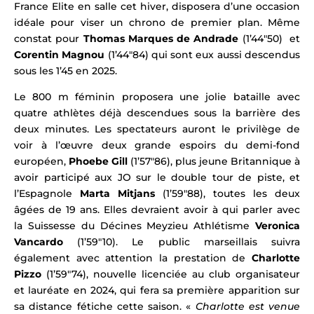
France Elite en salle cet hiver, disposera d’une occasion
idéale pour viser un chrono de premier plan. Même
constat pour
Thomas Marques de Andrade
(1’44″50) et
Corentin Magnou
(1’44″84) qui sont eux aussi descendus
sous les 1’45 en 2025.
Le 800 m féminin proposera une jolie bataille avec
quatre athlètes déjà descendues sous la barrière des
deux minutes.
Les spectateurs auront le privilège de
voir à l’œuvre deux g
rande espoirs du demi-fond
européen,
Phoebe Gill
(1’57″86),
plus jeune Britannique à
avoir participé aux JO sur le double tour de piste, et
l’Espagnole
Marta Mitjans
(1’59″88), toutes les deux
âgées de 19 ans. Elles devraient avoir à qui parler avec
la
Suissesse du Décines Meyzieu Athlétisme
Veronica
Vancardo
(1’59″10).
Le public marseillais suivra
également avec attention la prestation de
Charlotte
Pizzo
(1’59″74), nouvelle licenciée au club organisateur
et lauréate en 2024, qui fera sa première apparition sur
sa distance fétiche cette saison.
«
Charlotte est venue