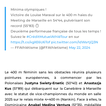
Minima olympiques !
Victoire de Louise Maraval sur le 400 m haies du
Meeting de Marseille en 54″44, pulvérisant son
record (55″83) ⏱️
Deuxième performeuse française de tous les temps !
Suivez le
#CréditMutuelAthléTour
en sur
https://t.co/xgXE6U6Tof
pic.twitter.com/ldWsrtjQ3N
— FFAthlétisme (@FFAthletisme)
May 22, 2024
Le 400 m féminin sans les obstacles réunira plusieurs
pointures européennes, à commencer par les
Polonaises
Justyna Swiety-Ersetic
(50″40) et
Anastazja
Kus
(51″89) qui débarquent sur la Canebière à Marseille
avec le statut de vice-championnes du monde en salle
2025 sur le relais mixte 4×400 m (Nankin). Face à elles, la
Dominicaine
Anabel Medina Ventura
(51″35), médaillée