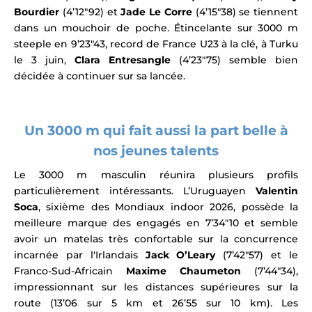
Bourdier
(4’12″92) et
Jade Le Corre
(4’15″38) se tiennent
dans un mouchoir de poche. É
tincelante sur 3000 m
steeple en 9’23″43, record de France U23 à la clé, à Turku
le 3 juin,
Clara Entresangle
(4’23″75) semble bien
décidée à continuer sur sa lancée.
Un 3000 m qui fait aussi la part belle à
nos jeunes talents
Le 3000 m masculin réunira plusieurs profils
particulièrement intéressants. L’Uruguayen
Valentin
Soca
, sixième des Mondiaux indoor 2026, possède la
meilleure marque des engagés en 7’34″10 et semble
avoir un matelas très confortable sur la concurrence
incarnée par l
‘Irlandais
Jack O’Leary
(7’42″57) et le
Franco-Sud-Africain
Maxime Chaumeton
(7’44″34),
impressionnant sur les distances supérieures sur la
route (13’06 sur 5 km et 26’55 sur 10 km). Les