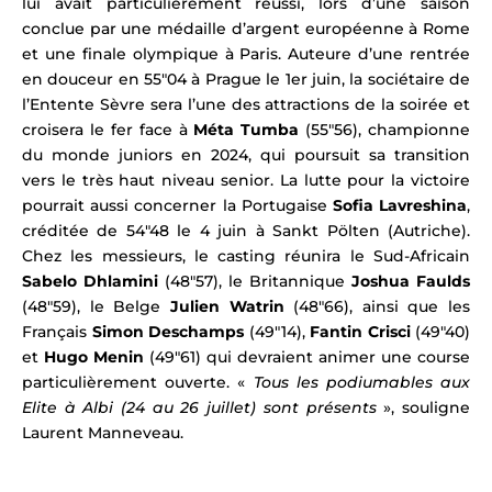
lui avait particulièrement réussi,
lors d’une saison
conclue par une médaille d’argent européenne à Rome
et une finale olympique à Paris. Auteure d’une rentrée
en douceur en 55″04 à Prague le 1er juin, la sociétaire de
l’Entente Sèvre
sera l’une des attractions de la soirée et
croisera le fer face à
Méta Tumba
(55″56), championne
du monde juniors en 2024, qui poursuit sa transition
vers le très haut niveau senior. La lutte pour la victoire
pourrait aussi concerner l
a Portugaise
Sofia Lavreshina
,
créditée de 54″48 le 4 juin à Sankt Pölten (Autriche).
Chez les messieurs, le casting réunira l
e Sud-Africain
Sabelo Dhlamini
(48″57), le Britannique
Joshua Faulds
(48″59), le Belge
Julien Watrin
(48″66),
ainsi que les
Français
Simon Deschamps
(49″14),
Fantin Crisci
(49″40)
et
Hugo Menin
(49″61) qui
devraient animer une course
particulièrement ouverte. «
Tous les podiumables aux
Elite à Albi (24 au 26 juillet) sont présents
», souligne
Laurent Manneveau.