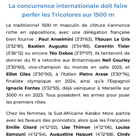
La concurrence internationale doit faire
perfer les Tricolores sur 1500 m
Le traditionnel 1500 m masculin de clôture s’annonce
riche en oppositions, avec une délégation française
bien fournie :
Paul Anselmini
(3’31″63),
Titouan Le Grix
(3’32″81),
Bastien Augusto
(3’34″85),
Corentin Tixier
(3’36″12) ou encore
Téo Dabos
(3’37″07). Ils tenteront de
donner du fil à retordre aux
Britanniques
Neil Gourley
(3’30″60), vi
ce-champion du monde en salle 2025, et
Elliot Giles
(3’30″90), à
l’Italien
Pietro Arese
(3’30″74),
finaliste olympique en 2024, ainsi qu’à l’Espagnol
Ignacio Fontes
(3’32″55), déjà vainqueur à Marseille sur
3000 m en 2023. Tous
possèdent les armes pour jouer
les premiers rôles.
Chez les femmes, la Sud-Africaine Karabo More partira
avec les faveurs des pronostics, alors que les Françaises
Emilie Girard
(4’12″02),
Lise Thimon
(4’12″06),
Louisa
Esmouni
(4’12″54),
Augustine Haquet
(4’12″68),
Cindy