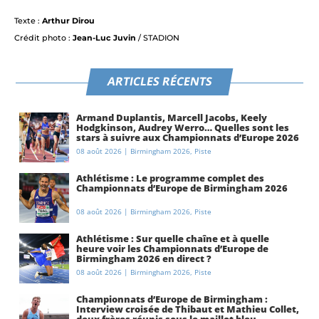
Texte :
Arthur Dirou
Crédit photo :
Jean-Luc Juvin
/ STADION
ARTICLES RÉCENTS
Armand Duplantis, Marcell Jacobs, Keely
Hodgkinson, Audrey Werro… Quelles sont les
stars à suivre aux Championnats d’Europe 2026
à Birmingham ?
08 août 2026
|
Birmingham 2026
,
Piste
Athlétisme : Le programme complet des
Championnats d’Europe de Birmingham 2026
08 août 2026
|
Birmingham 2026
,
Piste
Athlétisme : Sur quelle chaîne et à quelle
heure voir les Championnats d’Europe de
Birmingham 2026 en direct ?
08 août 2026
|
Birmingham 2026
,
Piste
Championnats d’Europe de Birmingham :
Interview croisée de Thibaut et Mathieu Collet,
deux frères réunis sous le maillot bleu