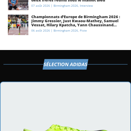
07 août 2026
|
Birmingham 2026
,
Interview
Championnats d’Europe de Birmingham 2026 :
Jimmy Gressier, Just Kwaou-Mathey, Samuel
Vessat, Hilary Kpatcha, Yann Chaussinand…
Présentation de l’équipe de France
06 août 2026
|
Birmingham 2026
,
Piste
d’athlétisme
SÉLECTION ADIDAS