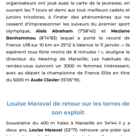
organisateurs ont joué aussi la carte de la jeunesse, en
ouvrant les 7 tours et demi aux tout meilleurs cadets et
juniors tricolores,
à l’instar des phénomènes qui ne
cessent d’impressionner les suiveurs du premier sport
olympique,
Aloïs Abraham
(7’58″42) et
Meziane
Benhammou
(8’14″83) lequel a porté le record de
France U18 sur 10 km en 29’12 à Valence le 11 janvier. «
Ils
espèrent tous faire moins de 8 minutes !
», souligne le
directeur du Meeting de Marseille.
Les habitués du
rendez-vous suivront un 3000 m femmes intéressant,
avec au départ
la championne de France Elite en titre
du 5000 m
Aude Clavier
(15’05″19).
Louise Maraval de retour sur les terres de
son exploit
Souveraine du 400 m haies à Marseille en 54″44 il y a
deux ans,
Louise Maraval
(53″71) retrouve une piste qui