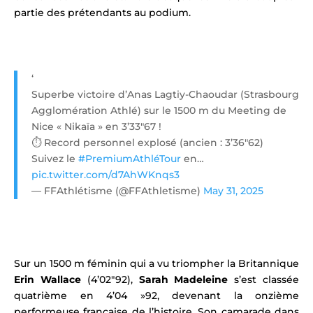
partie des prétendants au podium.
‘
Superbe victoire d’Anas Lagtiy-Chaoudar (Strasbourg
Agglomération Athlé) sur le 1500 m du Meeting de
Nice « Nikaïa » en 3’33″67 !
⏱️ Record personnel explosé (ancien : 3’36″62)
Suivez le
#PremiumAthléTour
en…
pic.twitter.com/d7AhWKnqs3
— FFAthlétisme (@FFAthletisme)
May 31, 2025
Sur un 1500 m féminin qui a vu triompher la Britannique
Erin Wallace
(4’02″92),
Sarah Madeleine
s’est classée
quatrième en 4’04 »92, devenant la onzième
performeuse française de l’histoire. Son camarade dans