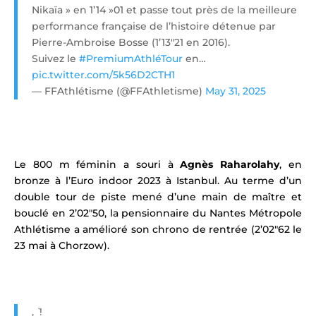
Nikaïa » en 1’14 »01 et passe tout près de la meilleure
performance française de l’histoire détenue par
Pierre-Ambroise Bosse (1’13″21 en 2016).
Suivez le
#PremiumAthléTour
en…
pic.twitter.com/5k56D2CTH1
— FFAthlétisme (@FFAthletisme)
May 31, 2025
Le 800 m féminin a souri à
Agnès Raharolahy
, en
bronze à l’Euro indoor 2023 à Istanbul. Au terme d’un
double tour de piste mené d’une main de maître et
bouclé en 2’02″50, la pensionnaire du Nantes Métropole
Athlétisme a amélioré son chrono de rentrée (2’02″62 le
23 mai à Chorzow).
, ̀ !