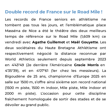
Double record de France sur le Road Mile !
Les records de France seniors en athlétisme ne
tombent pas tous les jours, et l’emblématique
place
Masséna de Nice a été le théâtre des deux meilleurs
temps de référence sur le Road Mile (1,609 km) ce
vendredi avec
Agathe Guillemot
et
Maël Gouyette
.
Les
deux sociétaires du Haute Bretagne Athlétisme ont
respectivement négocié la
distance reconnue par
World Athletics
seulement depuis septembre 2023
en
4’43″49 (2e derrière l’Américaine
Gracie Morris
en
4’35″39), et en
4’07″61 (1er chez les messieurs). La
Bigoudène de 25 ans, championne d’Europe 2025 en
salle sur 1500 m, s’offre ainsi sixième son record national
(1500 m piste, 1500 m indoor, Mile piste, Mile indoor et
2000 m piste). L’occasion pour cette discipline
fraîchement homologuée de sortir des stades et de se
dévoiler au grand public.