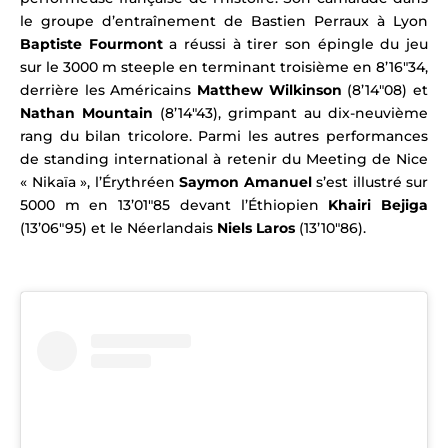
le groupe d’entraînement de Bastien Perraux à Lyon
Baptiste Fourmont
a réussi à tirer son épingle du jeu
sur le 3000 m steeple en terminant troisième en 8’16″34,
derrière les Américains
Matthew Wilkinson
(8’14″08) et
Nathan Mountain
(8’14″43), grimpant au dix-neuvième
rang du bilan tricolore.
Parmi les autres performances
de standing international à retenir du Meeting de Nice
« Nikaïa », l’Érythréen
Saymon Amanuel
s’est illustré sur
5000 m en 13’01″85 devant l’Éthiopien
Khairi Bejiga
(13’06″95) et le Néerlandais
Niels Laros
(13’10″86).