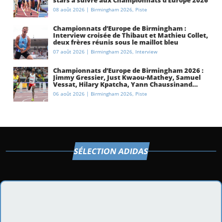
stars à suivre aux Championnats d’Europe 2026
à Birmingham ?
08 août 2026
|
Birmingham 2026
,
Piste
Championnats d’Europe de Birmingham :
Interview croisée de Thibaut et Mathieu Collet,
deux frères réunis sous le maillot bleu
07 août 2026
|
Birmingham 2026
,
Interview
Championnats d’Europe de Birmingham 2026 :
Jimmy Gressier, Just Kwaou-Mathey, Samuel
Vessat, Hilary Kpatcha, Yann Chaussinand…
Présentation de l’équipe de France
06 août 2026
|
Birmingham 2026
,
Piste
d’athlétisme
SÉLECTION ADIDAS