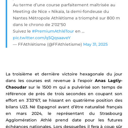
Au terme d’une course parfaitement maîtrisée au
Meeting de Nice « Nikaïa, la demi-fondeuse du
Nantes Métropole Athlétisme a triomphé sur 800 m
dans le chrono de 2’02″50
Suivez le
#PremiumAthléTour
en …
pic.twitter.com/q5QqsaaveY
— FFAthlétisme (@FFAthletisme)
May 31, 2025
La troisième et dernière victoire hexagonale du jour
dans les courses est revenue à l’espoir
Anas Lagtiy-
Chaoudar
sur le 1500 m qui a pulvérisé son temps de
référence de près de trois secondes en coupant son
effort en 3’33″67, se hissant en quatrième position des
bilans U23
. Né Espagnol avant d’être naturalisé français
en mars 2024, le représentant du Strasbourg
Agglomération Athlé
prend date pour les futures
échéances nationales. Lors desquelles il fera à coup sûr