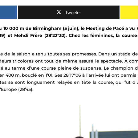
Tweeter
u 10 000 m de Birmingham (5 juin), le Meeting de Pacé a vu Fr
9) et Mehdi Frère (28’22″32)
. Chez les féminines, la cours
e de la saison a tenu toutes ses promesses. Dans un stade d
fondeurs tricolores ont tout de même assuré le spectacle. À
sé au terme d’une course pleine de suspense. Le champion d
er 400 m, bouclé en 1’01. Ses 28’17″06 à l’arrivée lui ont perm
lètes se sont longuement relayés en tête la course, qui fut d
’Europe (28’45).