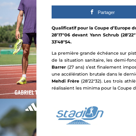
Partager
Qualificatif pour la Coupe d’Europe d
28’17″06 devant Yann Schrub (28’22″1
33’48″54.
La première grande échéance sur pist
de la situation sanitaire, les demi-
Barrer
(27 ans) s’est finalement impo
une accélération brutale dans le derni
Mehdi Frère
(28’22″32). Les trois ath
réalisaient les minima pour la Coupe d