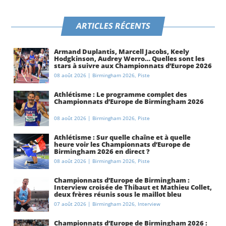
ARTICLES RÉCENTS
Armand Duplantis, Marcell Jacobs, Keely
Hodgkinson, Audrey Werro… Quelles sont les
stars à suivre aux Championnats d’Europe 2026
à Birmingham ?
08 août 2026
|
Birmingham 2026
,
Piste
Athlétisme : Le programme complet des
Championnats d’Europe de Birmingham 2026
08 août 2026
|
Birmingham 2026
,
Piste
Athlétisme : Sur quelle chaîne et à quelle
heure voir les Championnats d’Europe de
Birmingham 2026 en direct ?
08 août 2026
|
Birmingham 2026
,
Piste
Championnats d’Europe de Birmingham :
Interview croisée de Thibaut et Mathieu Collet,
deux frères réunis sous le maillot bleu
07 août 2026
|
Birmingham 2026
,
Interview
Championnats d’Europe de Birmingham 2026 :