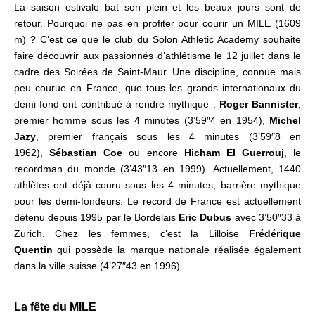
La saison estivale bat son plein et les beaux jours sont de
retour
. Pourquoi ne pas en profiter pour courir un MILE (1609
m) ? C’est ce que le club du Solon Athletic Academy souhaite
faire découvrir aux passionnés d’athlétisme le 12 juillet dans le
cadre des Soirées de Saint-Maur.
Une discipline, connue mais
peu courue en France, que tous les grands internationaux du
demi-fond ont contribué à rendre mythique :
Roger Bannister
,
premier
homme sous les 4 minutes (3’59″4 en 1954),
Michel
Jazy
, premier français sous les 4 minutes (3’59″8 en
1962),
Sébastian Coe
ou encore
Hicham El Guerrouj
, le
recordman du monde (3’43″13 en 1999). Actuellement, 1440
athlètes ont déjà couru sous les 4 minutes, barrière mythique
pour les demi-fondeurs. Le record de France est actuellement
détenu depuis 1995 par le Bordelais
Eric Dubus
avec 3’50″33 à
Zurich. Chez les femmes, c’est la Lilloise
Frédérique
Quentin
qui possède la marque nationale réalisée également
dans la ville suisse (4’27″43 en 1996).
.
La
fête
du MILE