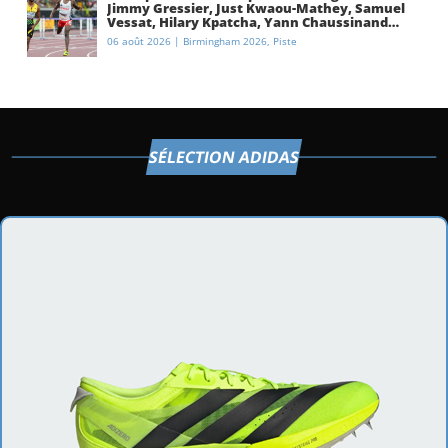
Jimmy Gressier, Just Kwaou-Mathey, Samuel
Vessat, Hilary Kpatcha, Yann Chaussinand…
Présentation de l’équipe de France
06 août 2026
|
Birmingham 2026
,
Piste
d’athlétisme
SÉLECTION ADIDAS