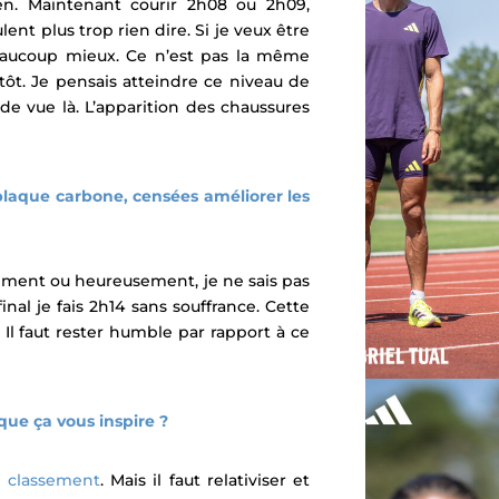
en. Maintenant courir 2h08 ou 2h09,
t plus trop rien dire. Si je veux être
beaucoup mieux.
Ce n’est pas la même
tôt. Je pensais atteindre ce niveau de
de vue là. L’apparition des chaussures
laque carbone, censées améliorer les
ment ou heureusement, je ne sais pas
al je fais 2h14 sans souffrance. Cette
 Il faut rester humble par rapport à ce
que ça vous inspire ?
e
classement
. Mais il faut relativiser et