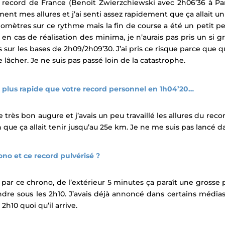
e record de France (
Benoit Zwierzchiewski avec 2h06’36 à Pa
iment mes allures et j’ai senti assez rapidement que ça allait u
ilomètres sur ce rythme mais la fin de course a été un petit p
en cas de réalisation des minima, je n’aurais pas pris un si gr
 sur les bases de 2h09/2h09’30. J’ai pris ce risque parce que q
e lâcher. Je ne suis pas passé loin de la catastrophe.
 plus rapide que votre record personnel
en 1h04’20…
très bon augure et j’avais un peu travaillé les allures du reco
n que ça allait tenir jusqu’au 25e km.
Je ne me suis pas lancé d
ono et ce record pulvérisé ?
s par ce chrono, de l’extérieur 5 minutes ça paraît une grosse 
re sous les 2h10. J’avais déjà annoncé dans certains médias s
h10 quoi qu’il arrive.