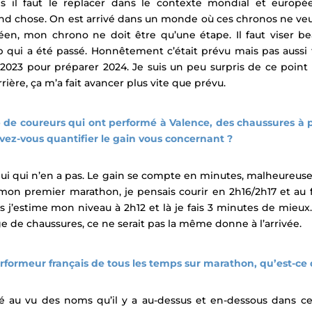
 il faut le replacer dans le contexte mondial et europé
 chose. On est arrivé dans un monde où ces chronos ne veulen
en, mon chrono ne doit être qu’une étape. Il faut viser 
cap qui a été passé. Honnêtement c’était prévu mais pas aussi 
023 pour préparer 2024. Je suis un peu surpris de ce point 
ère, ça m’a fait avancer plus vite que prévu.
e coureurs qui ont performé à Valence, des chaussures à p
vez-vous quantifier le gain vous concernant ?
ui qui n’en a pas.
Le gain se compte en minutes, malheureuse
mon premier marathon, je pensais courir en 2h16/2h17 et au fin
s j’estime mon niveau à 2h12 et là je fais 3 minutes de mieux.
e de chaussures, ce ne serait pas la même donne à l’arrivée.
rformeur français de tous les temps sur marathon, qu’est-ce 
é au vu des noms qu’il y a au-dessus et en-dessous dans c