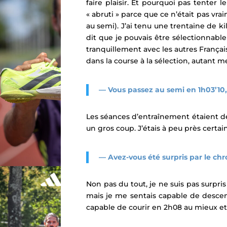
faire plaisir. Et pourquoi pas tenter l
« abruti » parce que ce n’était pas vra
au semi)
. J’ai tenu une trentaine de k
dit que je pouvais être sélectionnable 
tranquillement avec les autres Français
dans la course à la sélection, autant m
—
Vous passez au semi en 1h03’10,
Les séances d’entraînement étaient de 
un gros coup. J’étais à peu près certai
— Avez-vous été surpris par le chr
Non pas du tout, je ne suis pas surpri
mais je me sentais capable de descend
capable de courir en 2h08 au mieux et 2