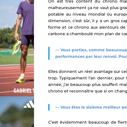
On est très content du chrono mais
malheureusement ça ne vaut plus grand
potable au niveau mondial ou europé
dimension, c’est sûr, il y a un gros 
forme et ce chrono aux alentours de 2
carbone a chamboulé mon plan de carri
—
Vous portiez, comme beaucoup d
performances par leur renvoi. Pou
Elles donnent un réel avantage sur cel
trop. Typiquement l’an dernier, pour 
année, j’ai beaucoup plus souffert mai
chrono et reconnaître que si on chang
— Vous êtes le sixième meilleur pe
C’est évidemment beaucoup de fiert