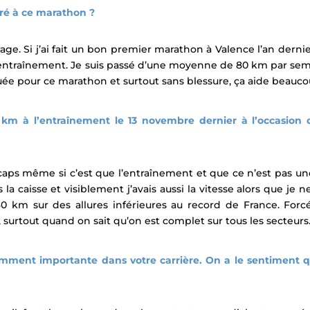
é à ce marathon ?
rage. Si j’ai fait un bon premier marathon à Valence l’an derni
ntraînement. Je suis passé d’une moyenne de 80 km par semain
uée pour ce marathon et surtout sans blessure, ça aide beauco
 km à l’entraînement le 13 novembre dernier à l’occasion d
aps même si c’est que l’entraînement et que ce n’est pas une co
ais la caisse et visiblement j’avais aussi la vitesse alors que 
r 30 km sur des allures inférieures au record de France. F
surtout quand on sait qu’on est complet sur tous les secteurs
mment importante dans votre carrière. On a le sentiment q