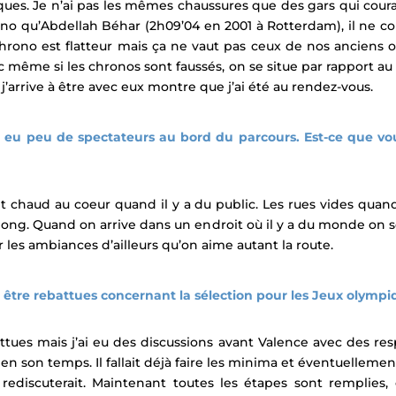
es. Je n’ai pas les mêmes chaussures que des gars qui coura
no qu’Abdellah Béhar (2h09’04 en 2001 à Rotterdam), il ne c
hrono est flatteur mais ça ne vaut pas ceux de nos anciens o
 même si les chronos sont faussés, on se situe par rapport au
j’arrive à être avec eux montre que j’ai été au rendez-vous.
 y a eu peu de spectateurs au bord du parcours. Est-ce que
t chaud au coeur quand il y a du public. Les rues vides quand 
ong. Quand on arrive dans un endroit où il y a du monde on 
 les ambiances d’ailleurs qu’on aime autant la route.
 être rebattues concernant la sélection pour les Jeux olympi
ttues mais j’ai eu des discussions avant Valence avec des res
 en son temps. Il fallait déjà faire les minima et éventuellemen
 rediscuterait. Maintenant toutes les étapes sont remplies, ou