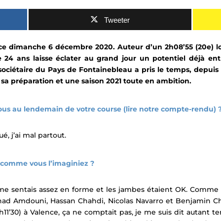
Tweeter
r ce dimanche 6 décembre 2020. Auteur d’un 2h08’55 (20e) l
e 24 ans laisse éclater au grand jour un potentiel déjà en
 sociétaire du Pays de Fontainebleau a pris le temps, depuis 
 sa préparation et une saison 2021 toute en ambition.
us au lendemain de votre course (
lire notre compte-rendu
) 
é, j’ai mal partout.
e comme vous l’imaginiez ?
e me sentais assez en forme et les jambes étaient OK. Comme
rhad Amdouni, Hassan Chahdi, Nicolas Navarro et Benjamin
11’30) à Valence, ça ne comptait pas, je me suis dit autant 