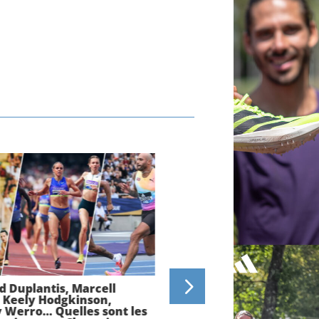
 Duplantis, Marcell
Championnats d’Europe 
, Keely Hodgkinson,
Birmingham 2026 : Jimm
 Werro… Quelles sont les
Gressier, Just Kwaou-Ma