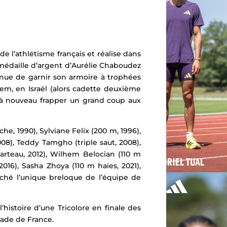
 de l’athlétisme français et
réalise dans
édaille d’argent d’Aurélie Chaboudez
tinue de garnir son armoire à trophées
lem, en Israël (alors cadette deuxième
a à nouveau frapper un grand coup aux
, 1990), Sylviane Felix (200 m, 1996),
08), Teddy Tamgho (triple saut, 2008),
marteau, 2012), Wilhem Belocian (110 m
 2016), Sasha Zhoya (110 m haies, 2021),
hé l’unique breloque de l’équipe de
’histoire d’une Tricolore en finale des
ade de France.