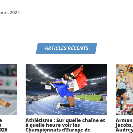
iors 2024
ARTICLES RÉCENTS
e
Athlétisme : Sur quelle chaîne et
Armand
s
à quelle heure voir les
Jacobs
026
Championnats d’Europe de
Audrey