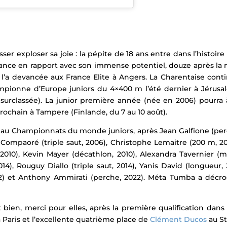
sser exploser sa joie : la pépite de 18 ans
entre dans l’histoire
nce en rapport avec son immense potentiel, douze après la m
 l’a devancée aux France Elite à Angers. La Charentaise con
ampionne d’Europe juniors du 4×400 m l’été dernier à Jérusa
 surclassée). La junior première année (née en 2006) pourr
rochain à Tampere (Finlande, du 7 au 10 août).
au Championnats du monde juniors, après Jean Galfione (perche
 Compaoré (triple saut, 2006), Christophe Lemaitre (200 m, 20
 2010), Kevin Mayer (décathlon, 2010), Alexandra Tavernier (
14), Rouguy Diallo (triple saut, 2014), Yanis David (longueur,
2) et Anthony Ammirati (perche, 2022).
Méta Tumba a décroc
 bien, merci pour elles, après la première qualification dans l
 Paris et l’excellente quatrième place de
Clément Ducos
au St