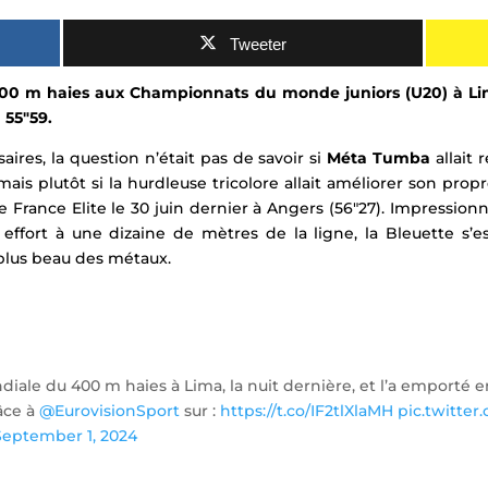
Tweeter
00 m haies aux Championnats du monde juniors (U20) à Li
 55″59.
ires, la question n’était pas de savoir si
Méta Tumba
allait 
mais plutôt si la hurdleuse tricolore allait améliorer son prop
rance Elite le 30 juin dernier à Angers (56″27). Impressionnan
ffort à une dizaine de mètres de la ligne, la Bleuette s’es
plus beau des métaux.
iale du 400 m haies à Lima, la nuit dernière, et l’a emporté e
âce à
@EurovisionSport
sur :
https://t.co/IF2tlXlaMH
pic.twitte
September 1, 2024