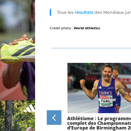
Tous les
résultats
des Mondiaux jun
Crédit photo :
World Athletics
nats d’Europe de
Athlétisme : Le programm
am : Interview croisée
complet des Championnat
t et Mathieu Collet,
d’Europe de Birmingham 2