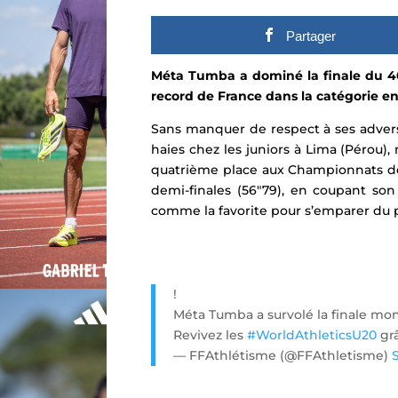
Partager
Méta Tumba a dominé la finale du 4
record de France dans la catégorie en
Sans manquer de respect à ses adversa
haies chez les juniors à Lima (Pérou), 
quatrième place aux Championnats de F
demi-finales (56″79),
en coupant son e
comme la favorite pour s’emparer du 
!
Méta Tumba a survolé la finale mond
Revivez les
#WorldAthleticsU20
gr
— FFAthlétisme (@FFAthletisme)