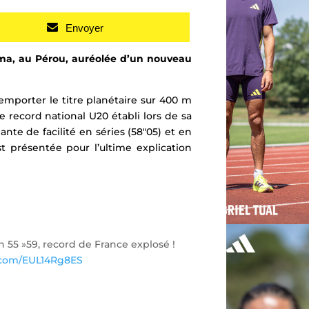
Envoyer
ma, au Pérou, auréolée d’un nouveau
remporter le titre planétaire sur 400 m
re record national U20 établi lors de sa
te de facilité en séries (58″05) et en
t présentée pour l’ultime explication
n 55 »59, record de France explosé !
r.com/EUL14Rg8ES