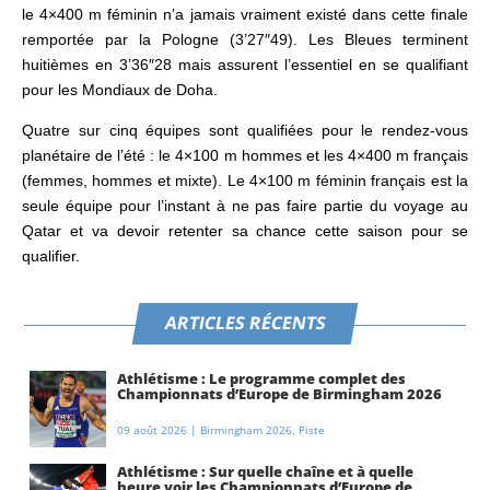
le 4×400 m féminin n’a jamais vraiment existé dans cette finale
remportée par la Pologne (3’27″49). Les Bleues terminent
huitièmes en 3’36″28 mais assurent l’essentiel en se qualifiant
pour les Mondiaux de Doha.
Quatre sur cinq équipes sont qualifiées pour le rendez-vous
planétaire de l’été : le 4×100 m hommes et les 4×400 m français
(femmes, hommes et mixte). L
e 4×100 m féminin français est la
seule équipe pour l’instant à ne pas faire partie du voyage au
Qatar et va devoir retenter sa chance cette saison pour se
qualifier.
ARTICLES RÉCENTS
Athlétisme : Le programme complet des
Championnats d’Europe de Birmingham 2026
09 août 2026
|
Birmingham 2026
,
Piste
Athlétisme : Sur quelle chaîne et à quelle
heure voir les Championnats d’Europe de