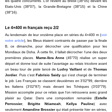
les quatre concurrents. L’or revient au
Brésil (38″05) devant les
Etats-Unis (38″07), la Grande-Bretagne (38″15) et la Chine
(38″16).
Le 4×400 m français reçu 2/2
Au lendemain de leur onzième place en séries du 4×400 m (
voir
notre article
), les Bleus
étaient contraints de passer par la finale
B, ce dimanche, pour décrocher une qualification pour les
Mondiaux de Doha. À cette fin, il fallait décrocher l’une des deux
premières places.
Mame-Ibra Anne
(45″70) réalise un super
départ et donne tout de suite l’avantage au relais tricolore avant
un beau tour de piste lancé de
Ludvy Vaillant
et de
Thomas
Jordier
. Puis c’est
Fabrisio Saidy
qui s’est chargé de terminer
le job. Les Français se classent deuxièmes en 3’02″99, derrière
les Italiens (3’02″87) mais devant les Tchèques (3’03″79).
Mission accomplie pour ce relais que l’on retrouvera avec grand
plaisir au Qatar. Dans une composition remaniée (
Estelle
Perrossier
,
Brigitte Ntiamoah
,
Kellya Pauline
) avec
seulement
Amandine Brossier
qui était présente hier en séries,