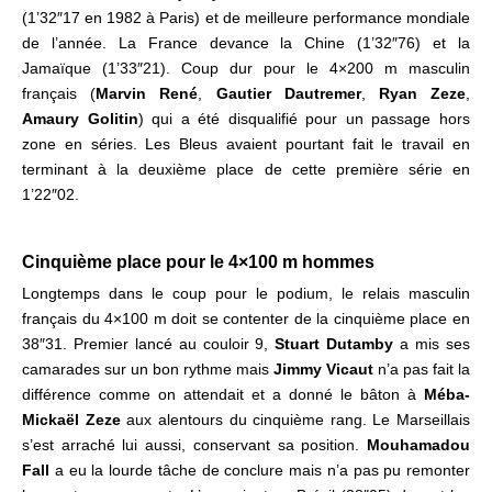
(1’32″17 en 1982 à Paris) et de meilleure performance mondiale
de l’année. La France devance la Chine (1’32″76) et la
Jamaïque (1’33″21).
Coup dur pour le 4×200 m masculin
français (
Marvin René
,
Gautier Dautremer
,
Ryan Zeze
,
Amaury Golitin
) qui a été disqualifié pour un passage hors
zone en séries. Les Bleus avaient pourtant fait le travail en
terminant à la deuxième place de cette première série en
1’22″02.
Cinquième place pour le 4×100 m
hommes
Longtemps dans le coup pour le podium, le relais masculin
français du 4×100 m doit se contenter de la cinquième place en
38″31. Premier lancé au couloir 9,
Stuart Dutamby
a mis ses
camarades sur un bon rythme mais
Jimmy Vicaut
n’a pas fait la
différence comme on attendait et a donné le bâton à
Méba-
Mickaël Zeze
aux alentours du cinquième rang. Le Marseillais
s’est arraché lui aussi, conservant sa position.
Mouhamadou
Fall
a eu la lourde tâche de conclure mais n’a pas pu remonter