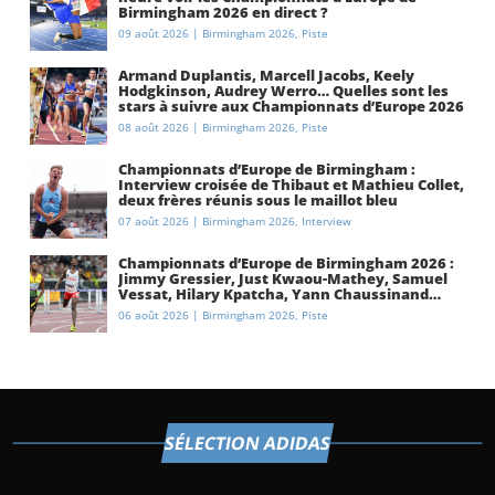
Birmingham 2026 en direct ?
09 août 2026
|
Birmingham 2026
,
Piste
Armand Duplantis, Marcell Jacobs, Keely
Hodgkinson, Audrey Werro… Quelles sont les
stars à suivre aux Championnats d’Europe 2026
à Birmingham ?
08 août 2026
|
Birmingham 2026
,
Piste
Championnats d’Europe de Birmingham :
Interview croisée de Thibaut et Mathieu Collet,
deux frères réunis sous le maillot bleu
07 août 2026
|
Birmingham 2026
,
Interview
Championnats d’Europe de Birmingham 2026 :
Jimmy Gressier, Just Kwaou-Mathey, Samuel
Vessat, Hilary Kpatcha, Yann Chaussinand…
Présentation de l’équipe de France
06 août 2026
|
Birmingham 2026
,
Piste
d’athlétisme
SÉLECTION ADIDAS