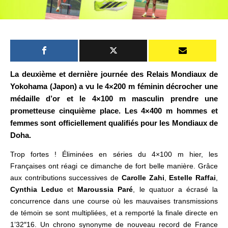
La deuxième et dernière journée des Relais Mondiaux de
Yokohama (Japon) a vu le 4×200 m féminin décrocher une
médaille d’or et le 4×100 m masculin prendre une
prometteuse cinquième place.
Les 4×400 m hommes et
femmes sont officiellement qualifiés pour les Mondiaux de
Doha.
Trop fortes ! Éliminées en séries du 4×100 m hier, les
Françaises ont réagi ce dimanche de fort belle manière. Grâce
aux contributions successives de
Carolle Zahi
,
Estelle Raffai
,
Cynthia Leduc
et
Maroussia Paré
, le quatuor a écrasé la
concurrence dans une course où les mauvaises transmissions
de témoin se sont multipliées, et a remporté la finale directe en
1’32″16. Un chrono synonyme de nouveau record de France