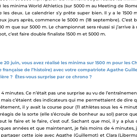
isé les minima World Athletics (sur 5000 m au Meeting de Rome le
 les deux. Le calendrier s’y prête super bien. Il y a le 1500
e, deux jours après, commence le 5000 m (18 septembre). C’est bie
500 m que sur 5000 m. Le championnat sera réussi si j’arrive à 
, c’est faire double finaliste 1500 m et 5000 m.
le 20 juin, vous avez réalisé les minima sur 1500 m pour le
rançaise de l’histoire) avec votre compatriote Agathe Guillem
ère ? Êtes-vous surprise par ce chrono ?
e 4 minutes. Ce n’était pas une surprise au vu de l’entraînemen
, mais c’étaient des indicateurs qui me permettaient de dire q
nêtement, il y avait la course pour (11 athlètes sous les 4 minut
e réagis de la sorte (elle s’écroule de bonheur au sol) parce qu
t le faire et le faire, c’est ouf. Sachant que moi, il y a plus
elques années et que maintenant, je fais moins de 4 minutes, 
 partager cette joie avec Agathe (Guillemot) et Clara (Liberma