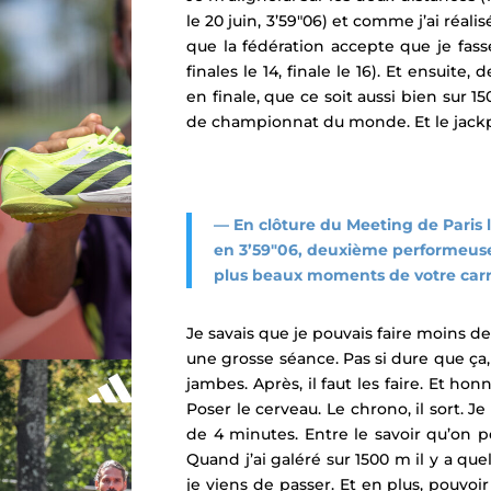
le 20 juin, 3’59″06) et comme j’ai réal
que la fédération accepte que je fasse
finales le 14, finale le 16). Et ensuit
en finale, que ce soit aussi bien sur 1
de championnat du monde. Et le jackpot
— En clôture du Meeting de Paris 
en 3’59″06, deuxième performeuse f
plus beaux moments de votre carri
Je savais que je pouvais faire moins d
une grosse séance. Pas si dure que ça
jambes. Après, il faut les faire. Et hon
Poser le cerveau. Le chrono, il sort. J
de 4 minutes. Entre le savoir qu’on peu
Quand j’ai galéré sur 1500 m il y a qu
je viens de passer. Et en plus, pouvoir