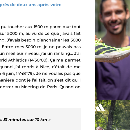
 près de deux ans après votre
out pu toucher aux 1500 m parce que tout
sur 5000 m, au vu de ce que j’avais fait
ing. J’avais besoin d’enchaîner les 5000
t. Entre mes 5000 m, je ne pouvais pas
un meilleur niveau, j’ai un ranking… J’ai
orld Athletics (14’50″00). Ça me permet
and j’ai repris à Nice, c’était de me
uin, 14’48’’79). Je ne voulais pas que
ière dont je l’ai fait, on s’est dit qu’il
 rentrer au Meeting de Paris. Quand on
es 31 minutes sur 10 km
»