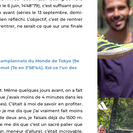
 6 juin, 14’48″79), c’est suffisant pour
 m avant (séries le 13 septembre, demi-
n réfléchi. L’objectif, c’est de rentrer
rentrer, ne serait-ce que sur une finale
s Championnats du Monde de Tokyo (9e
ot (7e en 3’58″44). Est-ce l’un des
t. Même quelques jours avant, on a fait
ue j’avais moins de 4 minutes dans les
es). C’était à moi de savoir en profiter.
e je me dis que j’ai vraiment fait moins
 de deux ans, je faisais déjà du 1500 m.
je me dis que c’est un sacré palier que
n, meneur d’allure), c’était incroyable.