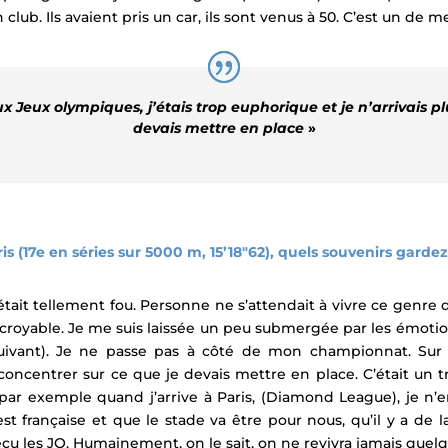
ub. Ils avaient pris un car, ils sont venus à 50. C’est un de m
x Jeux olympiques, j’étais trop euphorique et je n’arrivais p
devais mettre en place
»
is (17e en séries sur 5000 m, 15’18″62), quels souvenirs garde
tait tellement fou. Personne ne s’attendait à vivre ce genre d
oyable. Je me suis laissée un peu submergée par les émotions.
suivant). Je ne passe pas à côté de mon championnat. Sur l
concentrer sur ce que je devais mettre en place. C’était un tr
ar exemple quand j’arrive à Paris, (Diamond League), je n’en
t française et que le stade va être pour nous, qu’il y a de l
écu les JO. Humainement, on le sait, on ne revivra jamais que