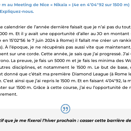
0 m au Meeting de Nice « Nikaïa » (4e en 4’04″92 sur 1500 m)
. Expliquez-nous.
 Le calendrier de l’année dernière faisait que je n’ai pas du t
000 m. Et il y avait une opportunité d’aller au JO en montant 
e en 15’02″56 le 7 juin 2024 à Rome) il fallait me créer un rank
is). À l’époque, je ne récupérais pas aussi vite que maintenan
nt sur une corde. Cette année, je sais que j’ai progressé. J’ai 
rono. La preuve, je fais un 5000 m et je fais les minima des W
es disciplines, et notamment le 1500 m. Le but de base, qu
 donné que c’était ma première Diamond League (à Rome le 6 j
est ainsi que j’ai repris le 1500 m. Et en faisant 4’04″92, la man
 sur 1500 m. Grâce à cette course, j’ai eu l’opportunité de
rarement.
tif que je me fixerai l’hiver prochain : casser cette barrière d