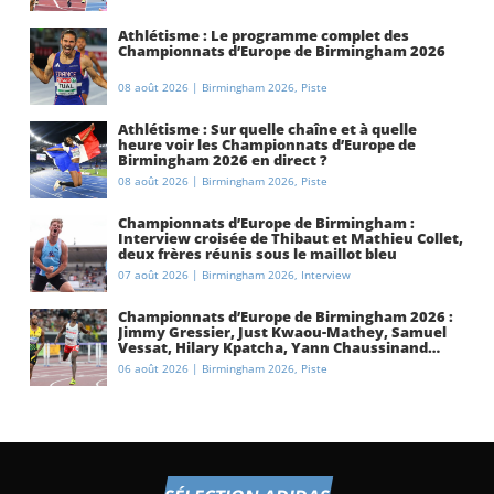
Athlétisme : Le programme complet des
Championnats d’Europe de Birmingham 2026
08 août 2026
|
Birmingham 2026
,
Piste
Athlétisme : Sur quelle chaîne et à quelle
heure voir les Championnats d’Europe de
Birmingham 2026 en direct ?
08 août 2026
|
Birmingham 2026
,
Piste
Championnats d’Europe de Birmingham :
Interview croisée de Thibaut et Mathieu Collet,
deux frères réunis sous le maillot bleu
07 août 2026
|
Birmingham 2026
,
Interview
Championnats d’Europe de Birmingham 2026 :
Jimmy Gressier, Just Kwaou-Mathey, Samuel
Vessat, Hilary Kpatcha, Yann Chaussinand…
Présentation de l’équipe de France
06 août 2026
|
Birmingham 2026
,
Piste
d’athlétisme