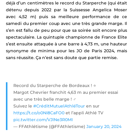
déjà d’un centimètres
le record du Starperche
(qui était
détenu depuis 2022 par la
Suissesse Angelica Moser
avec 4,52 m)
puis sa meilleure performance de ce
samedi
du premier coup avec une très grande marge. Il
s’en est fallu de peu pour que sa soirée soit encore plus
spectaculaire.
La quintuple championne de France Elite
s’est ensuite attaquée à une barre à 4,73 m, une hauteur
synonyme de minima pour les JO de Paris 2024, mais
sans réussite.
Ça n’est sans doute que partie remise.
Record du Starperche de Bordeaux ! ⭐️
Margot Chevrier franchit 4,63 m au premier essai
avec une très belle marge ! ‍♂️
Suivez le
#CréditMutuelAthléTour
en sur
https://t.co/o0NI8CaFO0
et l’appli Athlé TV
pic.twitter.com/VJlNe3R0MI
— FFAthlétisme (@FFAthletisme)
January 20, 2024