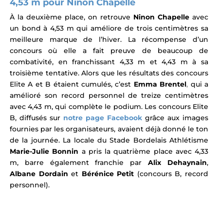
4,53 m pour Ninon Chapelle
À la deuxième place, on retrouve
Ninon Chapelle
avec
un bond à 4,53 m qui améliore de trois centimètres sa
meilleure marque de l’hiver. La récompense d’un
concours où elle a fait preuve de beaucoup de
combativité, en franchissant 4,33 m et 4,43 m à sa
troisième tentative.
Alors que les résultats des concours
Elite A et B étaient cumulés, c’est
Emma Brentel
,
qui a
amélioré son record personnel de treize centimètres
avec 4,43 m, qui complète le podium.
Les concours Elite
B, diffusés sur
notre page Facebook
grâce aux images
fournies par les organisateurs, avaient déjà donné le ton
de la journée. La locale du Stade Bordelais Athlétisme
Marie-Julie Bonnin
a pris la quatrième place avec 4,33
m, barre également franchie par
Alix Dehaynain
,
Albane Dordain
et
Bérénice Petit
(concours B, record
personnel).