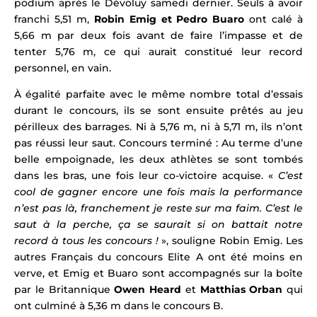
podium après le Dévoluy samedi dernier. Seuls à avoir
franchi 5,51 m,
Robin Emig et
Pedro Buaro
ont calé à
5,66 m par deux fois avant de faire l’impasse et de
tenter 5,76 m, ce qui aurait constitué leur record
personnel, en vain.
À égalité parfaite avec le même nombre total d’essais
durant le concours, ils se sont ensuite prêtés au jeu
périlleux des barrages. Ni à 5,76 m, ni à 5,71 m, ils n’ont
pas réussi leur saut. Concours terminé : Au terme d’une
belle empoignade, les deux athlètes se sont tombés
dans les bras, une fois leur co-victoire acquise. «
C’est
cool de gagner encore une fois mais la performance
n’est pas là, franchement je reste sur ma faim. C’est le
saut à la perche, ça se saurait si on battait notre
record à tous les concours !
», souligne Robin Emig.
Les
autres Français du concours Elite A ont été moins en
verve, et Emig et Buaro sont accompagnés sur la boîte
par le Britannique
Owen Heard
et
Matthias Orban
qui
ont culminé à 5,36 m dans le concours B.