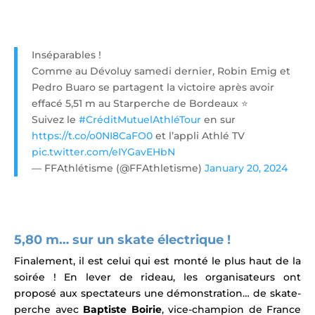
Inséparables !
Comme au Dévoluy samedi dernier, Robin Emig et
Pedro Buaro se partagent la victoire après avoir
effacé 5,51 m au Starperche de Bordeaux ⭐️
Suivez le
#CréditMutuelAthléTour
en sur
https://t.co/o0NI8CaFO0
et l’appli Athlé TV
pic.twitter.com/eIYGavEHbN
— FFAthlétisme (@FFAthletisme)
January 20, 2024
5,80 m… sur un skate
électrique
!
Finalement, il est celui qui est monté le plus haut de la
soirée !
En lever de rideau, les organisateurs ont
proposé aux spectateurs une démonstration… de skate-
perche avec
Baptiste Boirie
,
vice-champion de France