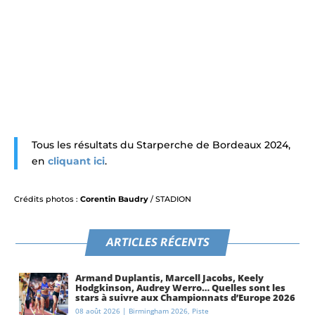
Tous les résultats du Starperche de Bordeaux 2024,
en
cliquant ici
.
Crédits photos :
Corentin Baudry
/ STADION
ARTICLES RÉCENTS
Armand Duplantis, Marcell Jacobs, Keely
Hodgkinson, Audrey Werro… Quelles sont les
stars à suivre aux Championnats d’Europe 2026
à Birmingham ?
08 août 2026
|
Birmingham 2026
,
Piste