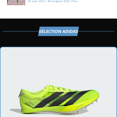
06 août 2026
|
Birmingham 2026
,
Piste
d’athlétisme
SÉLECTION ADIDAS