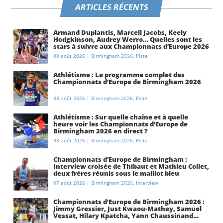
ARTICLES RÉCENTS
Armand Duplantis, Marcell Jacobs, Keely
Hodgkinson, Audrey Werro… Quelles sont les
stars à suivre aux Championnats d’Europe 2026
à Birmingham ?
08 août 2026
|
Birmingham 2026
,
Piste
Athlétisme : Le programme complet des
Championnats d’Europe de Birmingham 2026
08 août 2026
|
Birmingham 2026
,
Piste
Athlétisme : Sur quelle chaîne et à quelle
heure voir les Championnats d’Europe de
Birmingham 2026 en direct ?
08 août 2026
|
Birmingham 2026
,
Piste
Championnats d’Europe de Birmingham :
Interview croisée de Thibaut et Mathieu Collet,
deux frères réunis sous le maillot bleu
07 août 2026
|
Birmingham 2026
,
Interview
Championnats d’Europe de Birmingham 2026 :
Jimmy Gressier, Just Kwaou-Mathey, Samuel
Vessat, Hilary Kpatcha, Yann Chaussinand…
Présentation de l’équipe de France