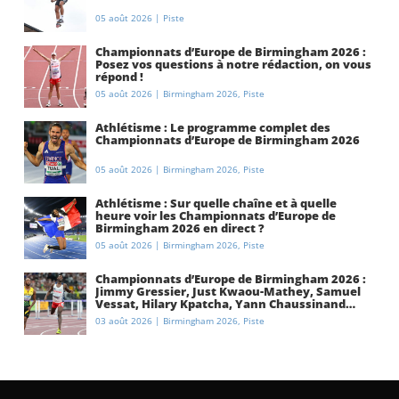
05 août 2026
|
Piste
Championnats d’Europe de Birmingham 2026 :
Posez vos questions à notre rédaction, on vous
répond !
05 août 2026
|
Birmingham 2026
,
Piste
Athlétisme : Le programme complet des
Championnats d’Europe de Birmingham 2026
05 août 2026
|
Birmingham 2026
,
Piste
Athlétisme : Sur quelle chaîne et à quelle
heure voir les Championnats d’Europe de
Birmingham 2026 en direct ?
05 août 2026
|
Birmingham 2026
,
Piste
Championnats d’Europe de Birmingham 2026 :
Jimmy Gressier, Just Kwaou-Mathey, Samuel
Vessat, Hilary Kpatcha, Yann Chaussinand…
Présentation de l’équipe de France
03 août 2026
|
Birmingham 2026
,
Piste
d’athlétisme