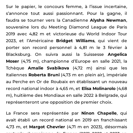
Sur le papier, le concours femme, à l’issue incertaine,
s’annonce tout aussi passionnant. Pour la gagne, il
faudra se tourner vers la
Canadienne
Alysha Newman
,
souveraine lors du Meeting Diamond League de Paris
2019 avec 4,82 m et victorieuse du World Indoor Tour
2023, et l’Américaine
Bridget Williams
, qui vient de
porter son record personnel à 4,81 m le 3 février à
Blacksburg. On suivra aussi l
a Suissesse
Angelica
Moser
(4,75 m), championne d’Europe en salle 2021,
la
Tchèque
Amalie Svabikova
(4,72 m) ainsi que les
It
aliennes
Roberta Bruni
(4,73 m en plein air), impériale
au Perche en Or de Roubaix en établissant un nouveau
record national indoor à 4,65 m,
et
Elisa Molinarolo
(4,68
m), huitième des Mondiaux en salle 2022 à Belgrade,
qui
représenteront une opposition de premier choix.
La France sera représentée par
Ninon Chapelle
, qui
avait établi un record national en 2019 en franchissant
4,73 m, et
Margot Chevrier
(4,71 m en 2023), désormais