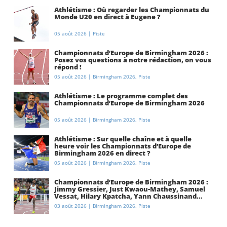
Athlétisme : Où regarder les Championnats du
Monde U20 en direct à Eugene ?
05 août 2026
|
Piste
Championnats d’Europe de Birmingham 2026 :
Posez vos questions à notre rédaction, on vous
répond !
05 août 2026
|
Birmingham 2026
,
Piste
Athlétisme : Le programme complet des
Championnats d’Europe de Birmingham 2026
05 août 2026
|
Birmingham 2026
,
Piste
Athlétisme : Sur quelle chaîne et à quelle
heure voir les Championnats d’Europe de
Birmingham 2026 en direct ?
05 août 2026
|
Birmingham 2026
,
Piste
Championnats d’Europe de Birmingham 2026 :
Jimmy Gressier, Just Kwaou-Mathey, Samuel
Vessat, Hilary Kpatcha, Yann Chaussinand…
Présentation de l’équipe de France
03 août 2026
|
Birmingham 2026
,
Piste
d’athlétisme