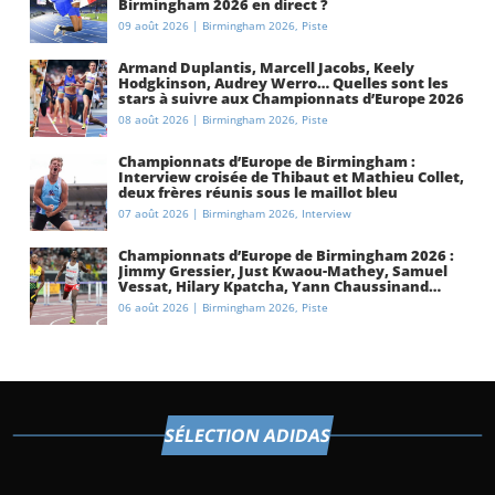
Birmingham 2026 en direct ?
09 août 2026
|
Birmingham 2026
,
Piste
Armand Duplantis, Marcell Jacobs, Keely
Hodgkinson, Audrey Werro… Quelles sont les
stars à suivre aux Championnats d’Europe 2026
à Birmingham ?
08 août 2026
|
Birmingham 2026
,
Piste
Championnats d’Europe de Birmingham :
Interview croisée de Thibaut et Mathieu Collet,
deux frères réunis sous le maillot bleu
07 août 2026
|
Birmingham 2026
,
Interview
Championnats d’Europe de Birmingham 2026 :
Jimmy Gressier, Just Kwaou-Mathey, Samuel
Vessat, Hilary Kpatcha, Yann Chaussinand…
Présentation de l’équipe de France
06 août 2026
|
Birmingham 2026
,
Piste
d’athlétisme
SÉLECTION ADIDAS