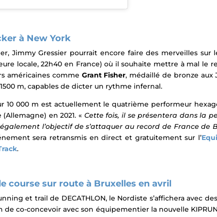
cker à New York
rier, Jimmy Gressier pourrait encore faire des merveilles s
ure locale, 22h40 en France)
où il souhaite mettre à mal le
rs américaines comme
Grant Fisher
, médaillé de bronze aux 
500 m, capables de dicter un rythme infernal.
ur 10 000 m est actuellement le quatrième performeur hexago
he (Allemagne) en 2021.
«
Cette fois, il se présentera dans la p
 a également l’objectif de s’attaquer au record de France de B
énement sera retransmis en direct et gratuitement sur l’
Equi
Track
.
course sur route à Bruxelles en avril
nning et trail de DECATHLON, le Nordiste s’affichera avec de
in de co-concevoir avec son équipementier la nouvelle
KIPRUN