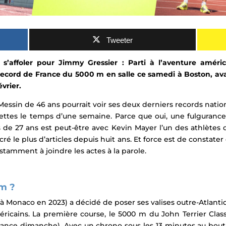
Tweeter
s’affoler pour Jimmy Gressier : Parti à l’aventure améric
record de France du 5000 m en salle ce samedi à Boston, av
vrier.
essin de 46 ans pourrait voir ses deux derniers records nation
ablettes le temps d’une semaine. Parce que oui, une fulguranc
s de 27 ans est peut-être avec Kevin Mayer l’un des athlètes 
ré le plus d’articles depuis huit ans. Et force est de constate
stamment à joindre les actes à la parole.
 m ?
à Monaco en 2023) a décidé de poser ses valises outre-Atlantiq
éricains. La première course, le 5000 m du
John Terrier Class
France dimanche). Avec un chrono sous les 13 minutes au bout 