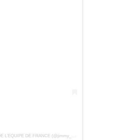
Une publication partagée par ATHLETE DE L’EQUIPE DE FRANCE (@jimmy_gressier)