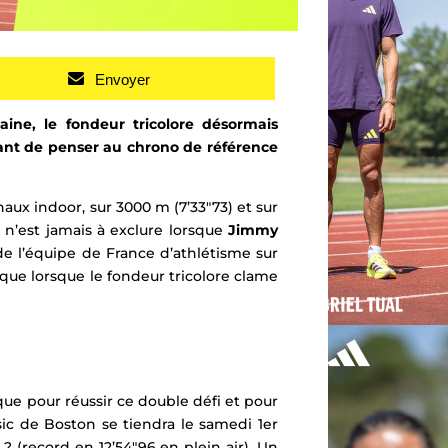
Envoyer
aine, l
e fondeur tricolore désormais
ant de penser au chrono de référence
aux indoor, sur 3000 m (7’33″73) et sur
e n’est jamais à exclure lorsque
Jimmy
de l’équipe de France d’athlétisme sur
r que lorsque le fondeur tricolore clame
ue pour réussir ce double défi et pour
ic
de Boston
se tiendra le samedi 1er
? (record en 12’54″96 en plein air). Un