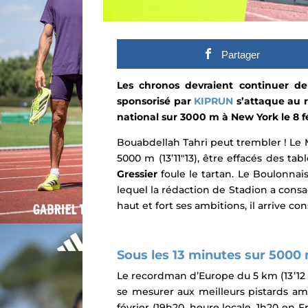
Partager
Les chronos devraient continuer de 
sponsorisé par
KIPRUN
s’attaque au 
national sur 3000 m à New York le 8 fé
Bouabdellah Tahri peut trembler ! Le M
5000 m (13’11″13), être effacés des t
Gressier
foule le tartan. Le Boulonnai
lequel la rédaction de Stadion a consac
haut et fort ses ambitions, il
arrive con
Sous les 13 minutes sur 5000
Le recordman d’Europe du 5 km (13’12 
se mesurer aux meilleurs pistards am
février (19h20, heure locale, 1h20 en 