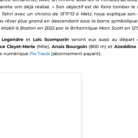
anète ont déjà réalisé.
«
Son objectif est de faire tomber le
Tahri avec un chrono de 13’11″13 à Metz
, nous explique son
as rêver plus grand en descendant sous la barre sym
bolique
 établi à Boston en 2022 par le Britannique Marc Scott en 12’
 Legendre
et
Loïc Scomparin
seront eux aussi au départ d
ce Cleyet-Merle
(Mile),
Anais Bourgoin
(800 m) et
Azeddine
rme numérique
Flo Track
(abonnement payant).