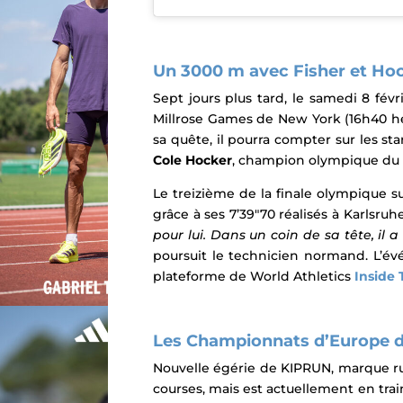
Un 3000 m avec Fisher et Ho
Sept jours plus tard, le samedi 8 fév
Millrose Games
de New York (16h40 he
sa quête, il pourra compter sur les
sta
Cole Hocker
, champion olympique du 1
Le treizième de la finale olympique s
grâce à ses 7’39″70 réalisés à Karlsru
pour lui. Dans un coin de sa tête, il
poursuit le technicien normand. L’év
plateforme de World Athletics
Inside 
Les Championnats d’Europe de 
Nouvelle égérie de KIPRUN, marque ru
courses, mais est actuellement en tra