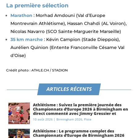
La première sélection
Marathon
: Morhad Amdouni (Val d’Europe
Montrevrain Athlétisme), Hassan Chahdi (AL Voiron),
Nicolas Navarro (SCO Sainte-Marguerite Marseille)
35 km marche
: Kévin Campion (Stade Dieppois),
Aurélien Quinion (Entente Franconville Césame Val
d’Oise)
Crédit photo : ATHLE.CH / STADION
ARTICLES RÉCENTS
Athlétisme : Suivez la première journée des
Championnats d’Europe 2026 à Birmingham en
direct commenté avec Jimmy Gressier et
Etienne Daguinos en finale du 5000 m
10 août 2026
|
Birmingham 2026
,
Piste
Athlétisme : Le programme complet des
Championnats d’Europe de Birmingham 2026