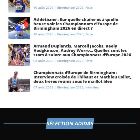
10 août 2026
|
Birmingham 2026
,
Piste
Athlétisme : Sur quelle chaîne et à quelle
heure voir les Championnats d’Europe de
Birmingham 2026 en direct ?
10 août 2026
|
Birmingham 2026
,
Piste
Armand Duplantis, Marcell Jacobs, Keely
Hodgkinson, Audrey Werro… Quelles sont les
stars à suivre aux Championnats d’Europe 2026
à Birmingham ?
08 août 2026
|
Birmingham 2026
,
Piste
Championnats d’Europe de Birmingham :
Interview croisée de Thibaut et Mathieu Collet,
deux frères réunis sous le maillot bleu
07 août 2026
|
Birmingham 2026
,
Interview
SÉLECTION ADIDAS