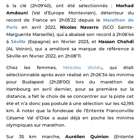
à la clé (2h09’40), ont été sélectionnés :
Morhad
Amdouni
(Val d’Europe Montevrain), détenteur du
record de France en 2h05’22 depuis le
Marathon de
Paris
en avril 2022,
Nicolas Navarro
(SCO Sainte-
Marguerite Marseille), qui a abaissé son record à 2h06’44
à
Séville
(Espagne) en février 2023, et
Hassan Chahdi
(AL Voiron), qui a amélioré sa marque de référence à
Séville en février 2022, en 2h08’11.
Chez les femmes,
Mekdes Woldu
, qui était
sélectionnable après avoir réalisé en 2h26’34 les minima
pour Budapest (2h28’00) lors du marathon de
Hambourg en avril dernier, pour sa première sur la
distance, a fait le choix de se concentrer sur la piste cet
été et n’a donc pas postulé à une sélection sur les 42,195
km. À noter que la fondeuse de l’Entente Franconville
Césame Val d’Oise a aussi déjà en poche les minima
olympiques sur marathon.
Sur 35 km marche,
Aurélien Quinion
(Entente