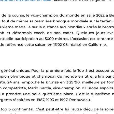
cordman du monde en salle
passe en 2’20″28, et va garder la 
 de la course, le vice-champion du monde en salle 2022 à B
’est tout de même sa première breloque mondiale sur le tartan
uxième médaille sur la distance aux Mondiaux après le bronz
akob et désormais coach de son cadet.
Quelques jours avan
tuelle participation au 5000 mètres. L’occasion est tentante d
e référence cette saison en 13’02″08, réalisé en Californie.
 général unique. Pour la première fois, le Top 5 est occupé p
pion olympique et champion du monde en titre, a fini par c
tir, 24 ans, empoche le bronze en 3’29″90, meilleure perfo
on compatriote, Mario Garcia, vice-champion d’Europe espoirs 
our prendre une belle quatrième place. C’est la quatrième mé
argents récoltées en 1987, 1993 et 1997. Renouveau.
op 5 continental. C’est peut-être lui l’autre déçu de la soir