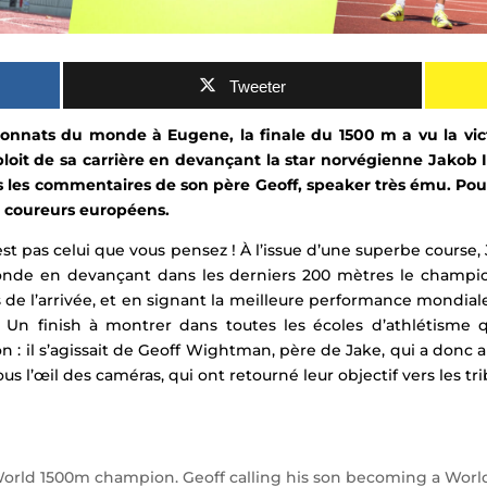
Tweeter
ionnats du monde à
Eugene
, la finale du 1500 m a vu la 
loit de sa carrière en
devançant la star norvégienne Jakob In
s les commentaires de son père Geoff, speaker très ému.
Pour
 coureurs européens.
’est pas celui que vous pensez ! À l’issue d’une superbe cour
onde en devançant dans les derniers 200 mètres le champio
 de l’arrivée, et en signant la meilleure performance mondia
. Un finish à montrer dans toutes les écoles d’athlétisme q
n : il s’agissait de Geoff Wightman, père de Jake, qui a donc 
s l’œil des caméras, qui ont retourné leur objectif vers les tr
ld 1500m champion. Geoff calling his son becoming a World 