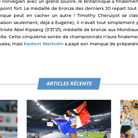
val norvégien avec un grand sourire, le Britannique a finaleme
on point fort. Le médaillé de bronze des derniers JO repart t
nnique peut en cacher un autre !
Timothy Cheruiyot se clas
 saison seulement, déjà à Eugene), il n’avait tout simplement
riote Abel Kipsang (3’31″21), médaillé de bronze aux Mondiaux e
ite.
Cette cinquième soirée de championnats n’aura finalemen
haies, mais
Kastern Warholm
a payé son manque de préparatio
ARTICLES RÉCENTS