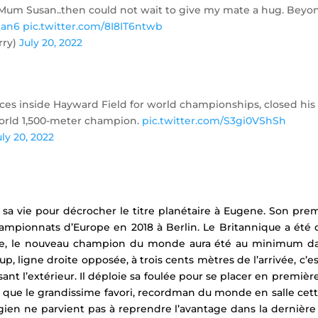
h Mum Susan..then could not wait to give my mate a hug. Beyo
an6
pic.twitter.com/8I8IT6ntwb
rry)
July 20, 2022
ces inside Hayward Field for world championships, closed his
world 1,500-meter champion.
pic.twitter.com/S3gi0VShSh
uly 20, 2022
sa vie pour décrocher le titre planétaire à Eugene. Son pre
hampionnats d’Europe en 2018 à Berlin. L
e Britannique a été
re, le nouveau champion du monde aura été au minimum dan
up, ligne droite opposée, à trois cents mètres de l’arrivée, c’
sant l’extérieur. Il déploie sa foulée pour se placer en première
s que le grandissime favori, recordman du monde en salle cet
gien ne parvient pas à reprendre l’avantage dans la dernière l