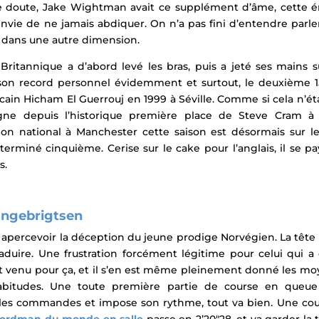
 doute, Jake Wightman avait ce supplément d’âme, cette éne
nvie de ne jamais abdiquer. On n’a pas fini d’entendre parle
nt dans une autre dimension.
 Britannique a d’abord levé les bras, puis a jeté ses mains su
son record personnel évidemment et surtout, le deuxième 15
ain Hicham El Guerrouj en 1999 à Séville. Comme si cela n’était
gne depuis l’historique première place de Steve Cram à 
on national à Manchester cette saison est désormais sur l
erminé cinquième. Cerise sur le cake pour l’anglais, il se pa
s.
Ingebrigtsen
te apercevoir la déception du jeune prodige Norvégien. La têt
aduire. Une frustration forcément légitime pour celui qui a 
 venu pour ça, et il s’en est même pleinement donné les mo
bitudes. Une toute première partie de course en queue
d les commandes et impose son rythme, tout va bien. Une c