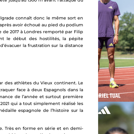
tête jusqu’au 1300 m avant l’attaque du
elgrade connaît donc le même sort en
, après avoir échoué au pied du podium
e de 2017 à Londres remporté par Filip
t le début des hostilités, la pépite
’évacuer la frustration sur la distance
ar des athlètes du Vieux continent. Le
raquer face à deux Espagnols dans la
rmance de l’année et surtout première
2021 qui a tout simplement réalisé les
daille espagnole de l’histoire sur la
ée. Très en forme en série et en demi-