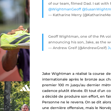
of our team, filmed Dad. I sat wit
@WightmanGeoff
@SusanWightm
— Katharine Merry (@KatharineMe
Geoff Wightman, one of the PA voi
announcing his son, Jake, as the 
— Andrew Greif (@AndrewGreif)
J
Jake Wightman a réalisé la course de 
internationale après le bronze aux c
premier 100 m jusqu’au dernier mèt
cadence plutôt élevée. Et tout d’un co
a décidé de produire son effort, en fai
Personne ne le reverra.
On se dit alor
une dernière offensive, mais le Norvé