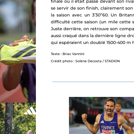
finale où il était passé devant son ri
se servir de son finish, clairement s
la saison avec un 3’30”60. Un Brita
difficulté cette saison (un mile cette
Juste derrière, on retrouve son compat
aussi craqué dans la dernière ligne dro
qui espéraient un doublé 1500-400 m 
Texte : Briac Vannini
Crédit photo : Solène Decosta / STADION