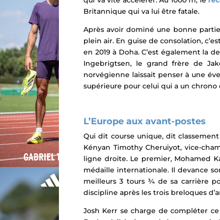
qui va vite accélérer. Au 1000 m, le
re
Britannique qui va lui être fatale.
Après avoir dominé une bonne partie
plein air. En guise de consolation, c
en 2019 à Doha. C’est également la de
Ingebrigtsen, le grand frère de J
norvégienne laissait penser à une éven
supérieure pour celui qui a un chrono d
L’Europe aux avant-postes
Qui dit course unique, dit classement
Kényan Timothy Cheruiyot, vice-cham
ligne droite. Le premier, Mohamed Ka
médaille internationale. Il devance s
meilleurs 3 tours ¾ de sa carrière p
discipline après les trois breloques d’
Josh Kerr se charge de compléter ce t