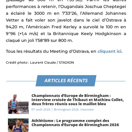
performances à retenir, l’Ougandais Joschua Cheptegei
a éclairé le 3000 m en 7’33″26, l’Allemand Johannes
Vetter a fait
voler son javelot dans le ciel d’Ostrava à
94,20 m,
l’Américain Fred Kerley a survolé le 100 m en
9″96 (+1,4 m/s) et la Britannique Keely Hodgkinson a
claqué un joli 1’58″89 sur 800 m.
Tous les résultats du Meeting d’Ostrava, en
cliquant ici
.
Crédit photo :
Laurent Claude / STADION
ARTICLES RÉCENTS
Championnats d’Europe de Birmingham :
Interview croisée de Thibaut et Mathieu Collet,
deux frères réunis sous le maillot bleu
07 août 2026
|
Birmingham 2026
,
Interview
Athlétisme : Le programme complet des
Championnats d’Europe de Birmingham 2026