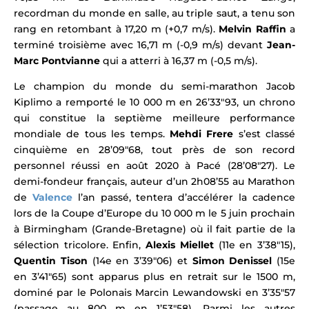
recordman du monde en salle, au triple saut, a tenu son
rang en retombant à 17,20 m (+0,7 m/s).
Melvin Raffin
a
terminé troisième avec 16,71 m (-0,9 m/s) devant
Jean-
Marc Pontvianne
qui a atterri à 16,37 m (-0,5 m/s).
Le champion du monde du semi-marathon Jacob
Kiplimo a remporté le 10 000 m en 26’33″93, un chrono
qui constitue la septième meilleure performance
mondiale de tous les temps.
Mehdi Frere
s’est classé
cinquième en 28’09″68, tout près de son record
personnel réussi en août 2020 à Pacé (28’08″27). Le
demi-fondeur français, auteur d’un 2h08’55 au Marathon
de
Valence
l’an passé, tentera d’accélérer la cadence
lors de la Coupe d’Europe du 10 000 m le 5 juin prochain
à Birmingham (Grande-Bretagne) où il fait partie de la
sélection tricolore. Enfin,
Alexis Miellet
(11e en 3’38″15),
Quentin Tison
(14e en 3’39″06) et
Simon Denissel
(15e
en 3’41″65) sont apparus plus en retrait sur le 1500 m,
dominé par le Polonais Marcin Lewandowski en 3’35″57
(passage au 800 m en 1’53″58). Parmi les autres