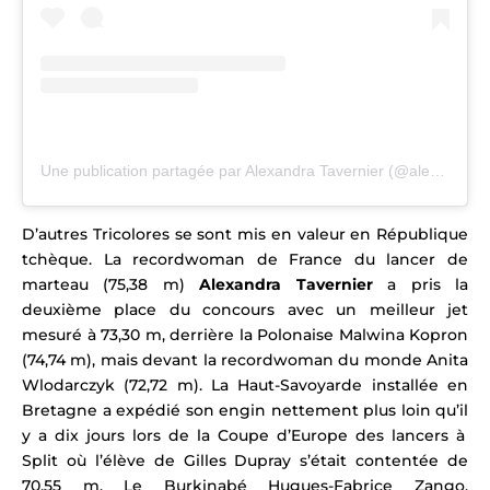
Une publication partagée par Alexandra Tavernier (@alexandratavernier)
D’autres Tricolores se sont mis en valeur en
République
tchèque
.
La recordwoman de France du lancer de
marteau (75,38 m)
Alexandra Tavernier
a pris la
deuxième place du concours avec un meilleur jet
mesuré à 73,30 m, derrière la Polonaise Malwina Kopron
(74,74 m), mais devant
la recordwoman du monde Anita
Wlodarczyk (72,72 m). La Haut-Savoyarde installée en
Bretagne a expédié son engin nettement plus loin qu’il
y a dix jours
lors de
la Coupe d’Europe des lancers à
Split où l’élève de Gilles Dupray s’était contentée de
70,55 m.
Le Burkinabé Hugues-Fabrice Zango,