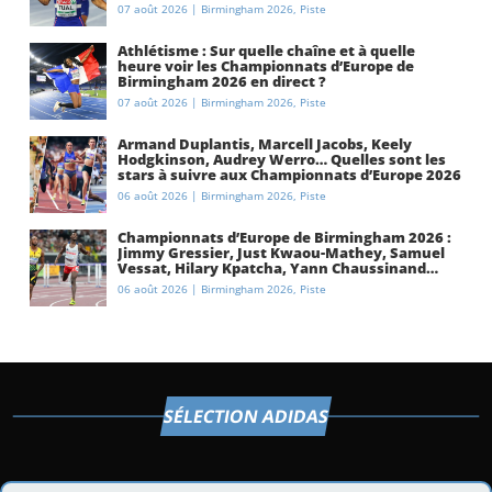
07 août 2026
|
Birmingham 2026
,
Piste
Athlétisme : Sur quelle chaîne et à quelle
heure voir les Championnats d’Europe de
Birmingham 2026 en direct ?
07 août 2026
|
Birmingham 2026
,
Piste
Armand Duplantis, Marcell Jacobs, Keely
Hodgkinson, Audrey Werro… Quelles sont les
stars à suivre aux Championnats d’Europe 2026
à Birmingham ?
06 août 2026
|
Birmingham 2026
,
Piste
Championnats d’Europe de Birmingham 2026 :
Jimmy Gressier, Just Kwaou-Mathey, Samuel
Vessat, Hilary Kpatcha, Yann Chaussinand…
Présentation de l’équipe de France
06 août 2026
|
Birmingham 2026
,
Piste
d’athlétisme
SÉLECTION ADIDAS