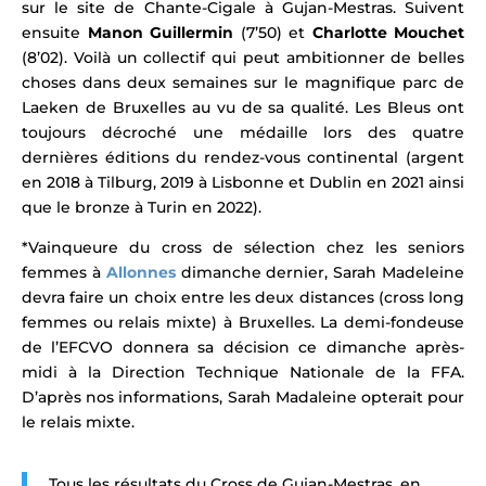
sur le
site de Chante-Cigale à Gujan-Mestras.
Suivent
ensuite
Manon Guillermin
(7’50) et
Charlotte Mouchet
(8’02).
Voilà un collectif qui peut ambitionner de belles
choses dans deux semaines sur le magnifique parc de
Laeken de Bruxelles
au vu de sa qualité. Les Bleus ont
toujours
décroché une médaille lors des quatre
dernières éditions du rendez-vous continental (argent
en 2018 à Tilburg, 2019 à Lisbonne et Dublin en 2021 ainsi
que le bronze à Turin en 2022).
*Vainqueure du cross de sélection chez les seniors
femmes à
Allonnes
dimanche dernier, Sarah Madeleine
devra faire un choix entre les deux distances (cross long
femmes ou relais mixte) à Bruxelles. La demi-fondeuse
de l’EFCVO
donnera sa décision ce dimanche après-
midi à la Direction Technique Nationale de la FFA.
D’après nos informations, Sarah Madaleine opterait pour
le relais mixte.
Tous les résultats du Cross de Gujan-Mestras, en