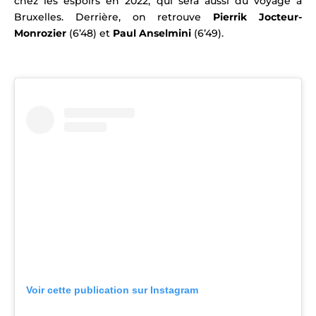
chez les espoirs en 2022, qui sera aussi du voyage à
Bruxelles.
Derrière, on retrouve
Pierrik Jocteur-
Monrozier
(6’48) et
Paul Anselmini
(6’49).
.
Voir cette publication sur Instagram