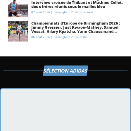
Interview croisée de Thibaut et Mathieu Collet,
deux frères réunis sous le maillot bleu
07 août 2026
|
Birmingham 2026
,
Interview
Championnats d’Europe de Birmingham 2026 :
Jimmy Gressier, Just Kwaou-Mathey, Samuel
Vessat, Hilary Kpatcha, Yann Chaussinand…
Présentation de l’équipe de France
06 août 2026
|
Birmingham 2026
,
Piste
d’athlétisme
SÉLECTION ADIDAS