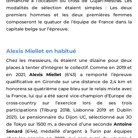
dimanche à l’occasion du cross de Gujan-Mestras. Les
modalités de sélection étaient simples : Les deux
premiers hommes et les deux premières femmes
composeront le quatuor de l’
équipe de France
dans la
capitale belge sur l’épreuve.
.
Alexis Miellet en habitué
Chez les messieurs, ils étaient une dizaine pour deux
places à tenter d’intégrer le collectif.
Comme en 2019 et
en 2021,
Alexis Miellet
(6’43) a remporté l’épreuve
qualificative en Gironde sur une distance de 2,4 km et
honorera
sa quatrième cape bleu sur le relais mixte avec
la France
, lui qui a été sacré vice-champion d’Europe de
cross-country
sur l’exercice lors de ses trois
participations (Tilburg 2018, Lisbonne 2019 et Dublin
2021).
Le pensionnaire du Dijon UC,
sélectionné aux JO
de Tokyo sur 1500 m, a devancé d’une seconde
Antoine
Senard
(6’44), médaillé d’argent à Turin par équipes