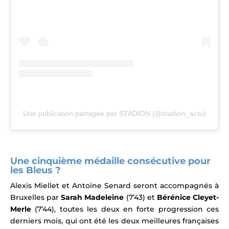
Une publication partagée par STADION (@stadion_actu)
.
Une cinquième médaille consécutive pour
les Bleus ?
Alexis Miellet et Antoine Senard seront accompagnés à
Bruxelles par
Sarah Madeleine
(7’43) et
Bérénice Cleyet-
Merle
(7’44), toutes les deux en forte progression ces
derniers mois,
qui ont été les deux meilleures françaises