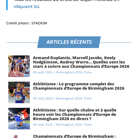
cliquant ici
.
Crédit photo : STADION
ARTICLES RÉCENTS
Armand Duplantis, Marcell Jacobs, Keely
Hodgkinson, Audrey Werro… Quelles sont les
stars à suivre aux Championnats d’Europe 2026
à Birmingham ?
08 août 2026
|
Birmingham 2026
,
Piste
Athlétisme : Le programme complet des
Championnats d’Europe de Birmingham 2026
08 août 2026
|
Birmingham 2026
,
Piste
Athlétisme : Sur quelle chaîne et à quelle
heure voir les Championnats d’Europe de
Birmingham 2026 en direct ?
08 août 2026
|
Birmingham 2026
,
Piste
Championnats d’Europe de Birmingham :