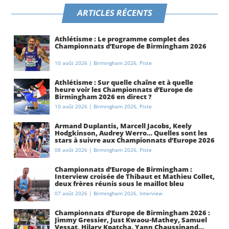
ARTICLES RÉCENTS
Athlétisme : Le programme complet des
Championnats d’Europe de Birmingham 2026
10 août 2026
|
Birmingham 2026
,
Piste
Athlétisme : Sur quelle chaîne et à quelle
heure voir les Championnats d’Europe de
Birmingham 2026 en direct ?
10 août 2026
|
Birmingham 2026
,
Piste
Armand Duplantis, Marcell Jacobs, Keely
Hodgkinson, Audrey Werro… Quelles sont les
stars à suivre aux Championnats d’Europe 2026
à Birmingham ?
08 août 2026
|
Birmingham 2026
,
Piste
Championnats d’Europe de Birmingham :
Interview croisée de Thibaut et Mathieu Collet,
deux frères réunis sous le maillot bleu
07 août 2026
|
Birmingham 2026
,
Interview
Championnats d’Europe de Birmingham 2026 :
Jimmy Gressier, Just Kwaou-Mathey, Samuel
Vessat, Hilary Kpatcha, Yann Chaussinand…