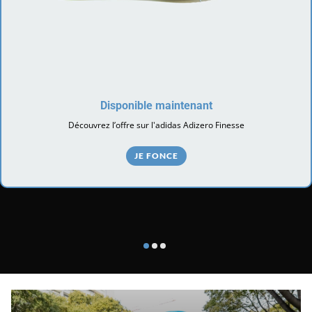
Disponible maintenant
Découvrez l’offre sur l'adidas Adizero Finesse
JE FONCE