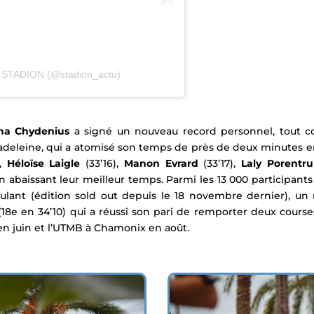
r STADION (@stadion_actu)
na Chydenius
a signé un nouveau record personnel, tout 
eleine, qui a atomisé son temps de près de deux minutes en 3
),
Héloïse Laigle
(33’16),
Manon Evrard
(33’17),
Laly Porentru
abaissant leur meilleur temps. Parmi les 13 000 participants qu
oulant (édition sold out depuis le 18 novembre dernier), un
18e en 34’10) qui a réussi son pari de remporter deux courses 
en juin et l’UTMB à Chamonix en août.