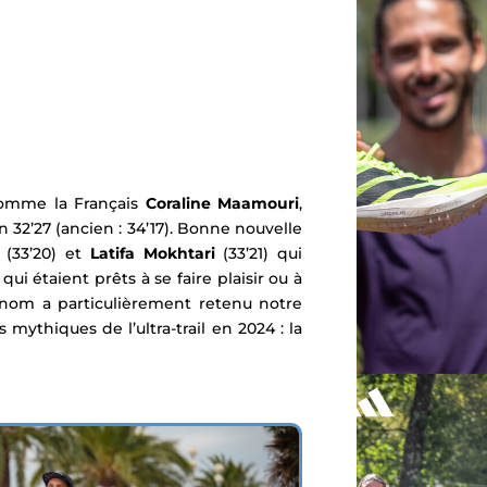
comme la Français
Coraline Maamouri
,
2’27 (ancien : 34’17). Bonne nouvelle
(33’20) et
Latifa Mokhtari
(33’21) qui
i étaient prêts à se faire plaisir ou à
 nom a particulièrement retenu notre
mythiques de l’ultra-trail en 2024 : la