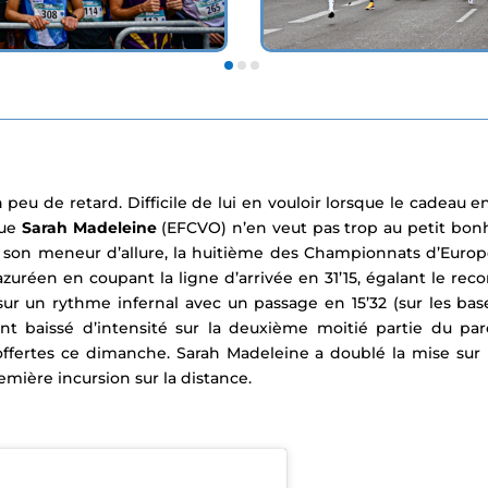
un peu de retard. Difficile de lui en vouloir lorsque le cadeau e
que
Sarah Madeleine
(EFCVO) n’en veut pas trop au petit bo
son meneur d’allure, la huitième des Championnats d’Europ
é azuréen en coupant la ligne d’arrivée en 31’15, égalant le re
sur un rythme infernal avec un passage en 15’32 (sur les base
nt baissé d’intensité sur la deuxième moitié partie du p
offertes ce dimanche. Sarah Madeleine a doublé la mise sur la
emière incursion sur la distance.