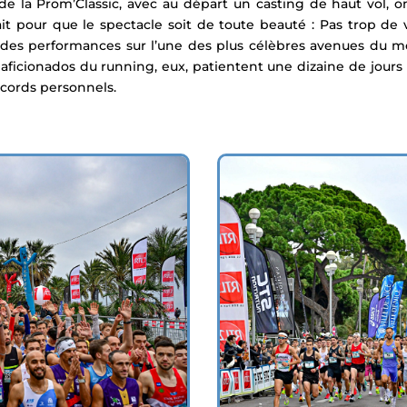
de la Prom’Classic, avec au départ un casting de haut vol, 
ait pour que le spectacle soit de toute beauté : Pas trop d
andes performances sur l’une des plus célèbres avenues du mo
 aficionados du
running
, eux, patientent une dizaine de jour
ecords personnels.