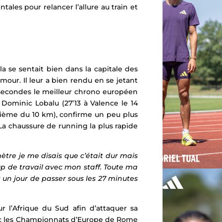
les pour relancer l’allure au train et
la se sentait bien dans la capitale des
amour. Il leur a bien rendu en se jetant
x secondes le meilleur chrono européen
e
Dominic Lobalu
(27’13 à Valence le 14
ième du 10 km),
confirme un peu plus
a chaussure de running la plus rapide
mètre je me disais que c’était dur mais
up de travail avec mon staff. Toute ma
 un jour de passer sous les 27 minutes
 l’Afrique du Sud afin d’attaquer sa
c les
Championnats d’Europe de Rome