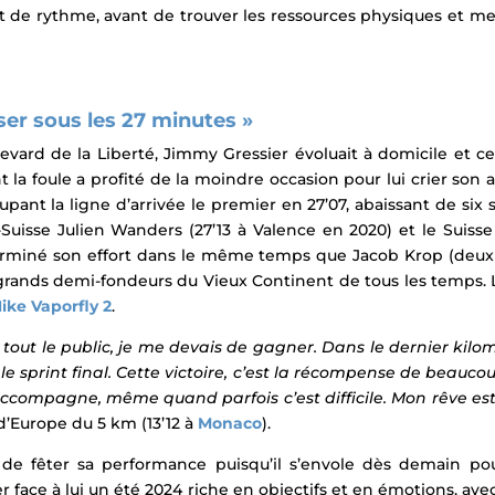
e rythme, avant de trouver les ressources physiques et menta
ser sous les 27 minutes »
levard de la Liberté, Jimmy Gressier
évoluait à domicile et ce
nt la foule a profité de la moindre occasion pour lui crier son 
oupant la ligne d’arrivée le premier en 27’07, abaissant de si
o-Suisse Julien Wanders (27’13 à Valence en 2020) et le Suiss
 terminé son effort dans le même temps que
Jacob Krop (deux
rands demi-fondeurs du Vieux Continent de tous les temps. L
ike Vaporfly 2
.
ur tout le public, je me devais de gagner. Dans le dernier kilo
le sprint final. Cette victoire, c’est la récompense de beauco
m’accompagne, même quand parfois c’est difficile.
Mon rêve est
 d’Europe du 5 km (13’12 à
Monaco
).
de fêter sa performance puisqu’il s’envole dès demain pour
ter face à lui un été 2024 riche en objectifs et en émotions, ave