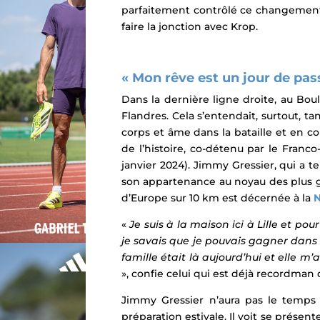
parfaitement contrôlé ce changement d
faire la jonction avec Krop.
« Mon rêve est un jour de pas
Dans la dernière ligne droite, au Bou
Flandres. Cela s’entendait, surtout, ta
corps et âme dans la bataille et en c
de l’histoire, co-détenu par le Franc
janvier 2024). Jimmy Gressier, qui a
son appartenance au noyau des plus g
d’Europe sur 10 km est décernée à la
N
«
Je suis à la maison ici à Lille et po
je savais que je pouvais gagner dans 
famille était là aujourd’hui et elle 
», confie celui qui est déjà recordman
Jimmy Gressier n’aura pas le temps 
préparation estivale. Il voit se présen