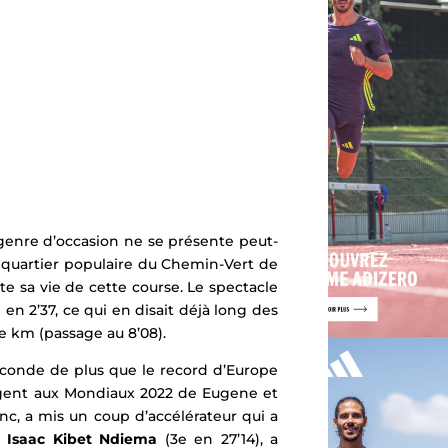
 genre d’occasion ne se présente peut-
 le quartier populaire du Chemin-Vert de
te sa vie de cette course.
Le spectacle
n 2’37, ce qui en disait déjà long des
e km (passage au 8’08).
seconde de plus que le record d’Europe
argent aux Mondiaux 2022 de Eugene et
c, a mis un coup d’accélérateur qui a
n
Isaac Kibet Ndiema
(3e en 27’14),
a