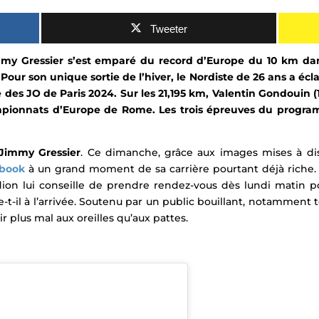
Tweeter
mmy Gressier s’est emparé du record d’Europe du 10 km dan
our son unique sortie de l’hiver, le Nordiste de 26 ans a écla
e des JO de Paris 2024. Sur les 21,195 km, Valentin Gondouin 
mpionnats d’Europe de Rome. Les trois épreuves du
progra
Jimmy Gressier
.
Ce dimanche, grâce aux images mises à disp
ebook
à un grand moment de sa carrière pourtant déjà riche. D
ion lui conseille de prendre rendez-vous dès lundi matin po
e-t-il à l’arrivée.
Soutenu par un public bouillant, notamment to
r plus mal aux oreilles qu’aux pattes.