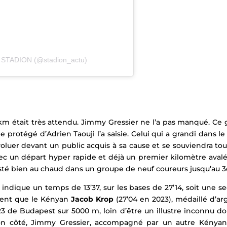
r STADION (@stadion_actu)
 km était très attendu. Jimmy Gressier ne l’a pas manqué. Ce
le protégé d’Adrien Taouji l’a saisie. Celui qui a grandi dans
voluer devant un public acquis à sa cause et
se souviendra tou
ec un départ hyper rapide et déjà un premier kilomètre avalé e
esté bien au chaud dans un groupe de neuf coureurs jusqu’au 3
 indique un temps de 13’37, sur les bases de 27’14, soit une 
ment que le Kényan
Jacob Krop
(27’04 en 2023), médaillé d’
 de Budapest sur 5000 m, loin d’être un illustre inconnu don
e son côté, Jimmy Gressier, accompagné par un autre Kénya