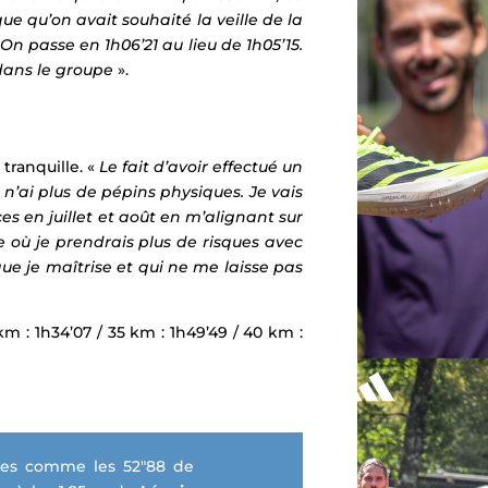
e qu’on avait souhaité la veille de la
 On passe en 1h06’21 au lieu de 1h05’15.
dans le groupe
».
 tranquille. «
Le fait d’avoir effectué un
’ai plus de pépins physiques. Je vais
ces
en juillet et août en m’alignant sur
e où je prendrais plus de risques avec
 que je maîtrise et qui ne me laisse pas
0 km : 1h34’07 / 35 km : 1h49’49 / 40 km :
ces comme les 52″88 de