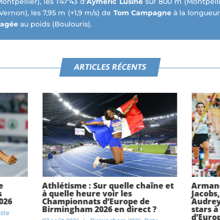
ntpellier), les 1’47″43 d’
Aymeric Lusine
sur 800 m (Montpelli
Vernon), les 7,95 m (+1,9 m/s) de
Tom Campagne
à la longueur
Dagée
au poids (Boulouris).
ARTICLES RÉCENTS
e
Athlétisme : Sur quelle chaîne et
Armand
s
à quelle heure voir les
Jacobs
026
Championnats d’Europe de
Audrey
Birmingham 2026 en direct ?
stars 
iste
d’Euro