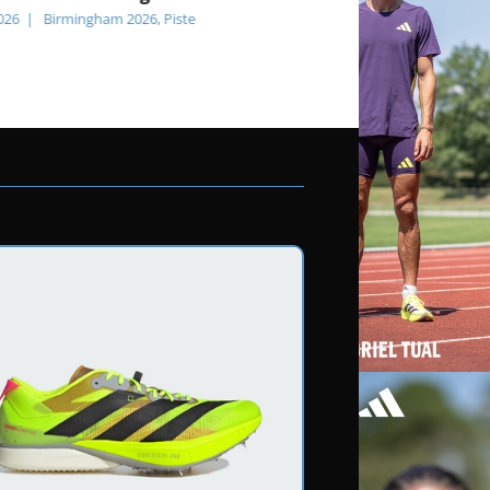
Présentation de l’équipe
026
|
Birmingham 2026
,
Piste
France d’athlétisme
06 août 2026
|
Birmingham 202