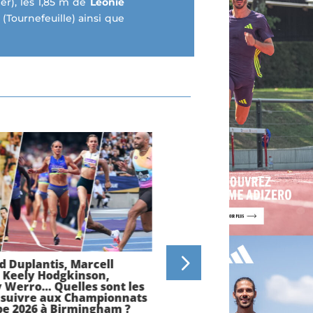
er), les
1,85 m de
Léonie
 (Tournefeuille) ainsi que
 Duplantis, Marcell
Championnats d’Europe 
, Keely Hodgkinson,
Birmingham 2026 : Jimm
 Werro… Quelles sont les
Gressier, Just Kwaou-Ma
à suivre aux Championnats
Samuel Vessat, Hilary K
pe 2026 à Birmingham ?
Yann Chaussinand…