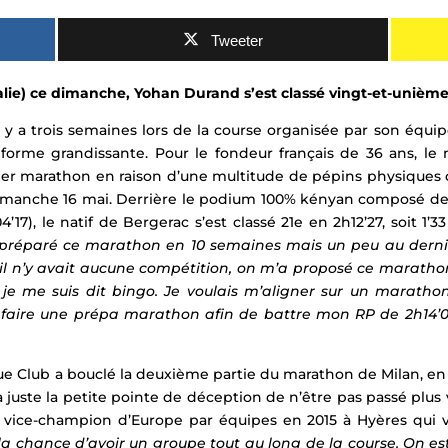
Tweeter
alie) ce dimanche, Yohan Durand s’est classé vingt-et-unième
l y a trois semaines lors de la course organisée par son équ
forme grandissante. Pour le fondeur français de 36 ans, le
nier marathon en raison d’une multitude de pépins physiques ce
imanche 16 mai.
Derrière le podium 100% kényan composé de T
17), le natif de Bergerac s’est classé
21e en 2h12’27, soit 1
n préparé ce marathon en 10 semaines mais un peu au derni
 il n’y avait aucune compétition, on m’a proposé ce maratho
, je me suis dit bingo. Je voulais m’aligner sur un marath
e refaire une prépa marathon afin de battre mon RP de 2h14’
que Club
a bouclé la deuxième partie du marathon de Milan, en 
 juste la petite pointe de déception de n’être pas passé plus v
u vice-champion d’Europe par équipes en 2015 à Hyères qui v
 la chance d’avoir un groupe tout au long de la course. On e