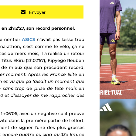
Envoyer
 en 2h12’27, son record personnel.
ipementier
ASICS
n’avait pas laissé trop
 marathon, c’est comme le vélo, ça ne
s derniers mois, il a réalisé un retour
itus Ekiru (2h02’57),
Kipyego Reuben
’33 de mieux que son précédent record,
er moment. Après les France Elite en
n et vu que ça faisait un moment que
on sans trop de prise de tête mais en
00 et d’essayer de me rapprocher des
1h06’06, avec un negative split preuve
ite dans la première partie de l’effort,
ient de signer l’une des plus grosses
st encore quatre ou cinq au 33e km, ce