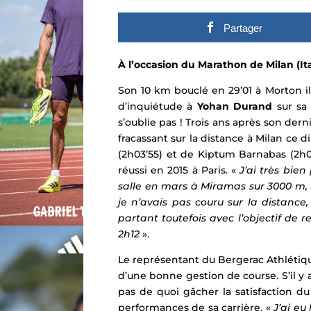
Partager
À l’occasion du Marathon de Milan (It
Son 10 km bouclé en 29’01 à Morton i
d’inquiétude à
Yohan Durand
sur sa 
s’oublie pas ! Trois ans après son der
fracassant sur la distance à
Milan ce d
(2h03’55) et de Kiptum Barnabas (2h04’
réussi en 2015 à Paris. «
J’ai très bie
salle en mars à Miramas sur 3000 m,
je n’avais pas couru sur la distance
partant toutefois avec l’objectif d
2h12
».
Le représentant du Bergerac Athléti
d’une bonne gestion de course. S’il y a
pas de quoi gâcher la satisfaction d
performances de sa carrière
.
«
J’ai eu