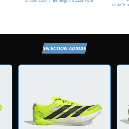
07 août 2026
|
Birmingham 2026
,
Piste
06 août 2
SÉLECTION ADIDAS