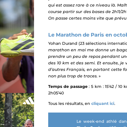
qui est assez rare à ce niveau là. Ma
course partir sur des bases de 2h11/2h1
On passe certes moins vite que prévu 
Le Marathon de Paris en octo
Yohan Durand (23 sélections internati
marathon en mai me donne un bagage p
prendre un peu de repos pendant une d
des
10 km et des semi. Et ensuite, je
d’autres Français, en partant cette foi
non plus trop de traces.
»
Temps de passage
: 5 km : 15’42 / 10 
2h05’40
Tous les résultats, en
cliquant ici
.
Le week-end athlé dan