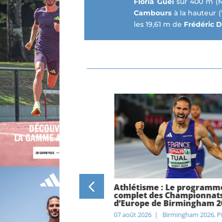
Floria Gue
ï
sur 400 m (Mo
Cambours
à la hauteur (
les 19,61 m de
Frédéric 
nats d’Europe de
Athlétisme : Le programm
am : Interview croisée
complet des Championnat
t et Mathieu Collet,
d’Europe de Birmingham 2
es réunis sous le maillot
07 août 2026
|
Birmingham 2026
,
P