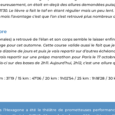
lheureusement, on était en-deçà des allures demandées puisqu
1’30. Le lièvre a fait le taf en étant régulier mais un peu lent.
mais l’avantage c’est que l’on s’est retrouvé plus nombreux 
bre
onales)
a retrouvé de l’élan et son corps semble le laisser enfin
our cet automne. Cette course valide aussi le fait que je n
izaine de jours et puis je vais repartir sur d’autres échéan
 vais repartir sur une prépa marathon pour Paris le 17 octobr
s-ci sur des bases de 2h11. Aujourd’hui, 2h12, c’est une allure
km : 31’19 / 15 km : 47’06 / 20 km : 1h02’54 / 25 km : 1h18’28 / 3
s l’Hexagone a été le théâtre de prometteuses performan