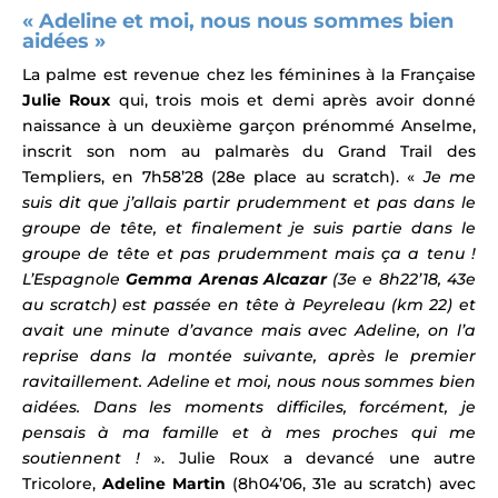
« Adeline et moi, nous nous sommes bien
aidées »
La palme est revenue chez les féminines à la Française
Julie Roux
qui, trois mois et demi après avoir donné
naissance à un deuxième garçon prénommé Anselme,
inscrit son nom au palmarès du Grand Trail des
Templiers,
en 7h58’28 (28e place au scratch). «
Je me
suis dit que j’allais partir prudemment et pas dans le
groupe de tête, et finalement je suis partie dans le
groupe de tête et pas prudemment mais ça a tenu !
L’Espagnole
Gemma Arenas Alcazar
(3e e
8h22’18, 43e
au scratch
) est passée en tête à Peyreleau (km 22) et
avait une minute d’avance mais avec Adeline, on l’a
reprise dans la montée suivante, après le premier
ravitaillement. Adeline et moi, nous nous sommes bien
aidées. Dans les moments difficiles, forcément, je
pensais à ma famille et à mes proches qui me
soutiennent !
». Julie Roux a devancé une autre
Tricolore,
Adeline Martin
(8h04’06, 31e au scratch) avec