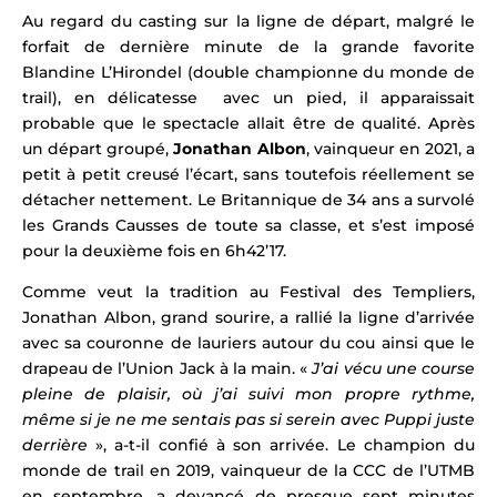
Au regard du casting sur la ligne de départ, malgré le
forfait de dernière minute de la grande favorite
Blandine L’Hirondel
(double championne du monde de
trail), en délicatesse avec un pied, il apparaissait
probable que le spectacle allait être de qualité. Après
un départ groupé,
Jonathan Albon
, vainqueur en 2021, a
petit à petit creusé l’écart, sans toutefois réellement se
détacher nettement. Le Britannique de 34 ans a survolé
les Grands Causses de toute sa classe, et s’est imposé
pour la deuxième fois en 6h42’17.
Comme veut la tradition au Festival des Templiers,
Jonathan Albon, grand sourire, a rallié la ligne d’arrivée
avec sa couronne de lauriers autour du cou ainsi que le
drapeau de l’Union Jack à la main. «
J’ai vécu une course
pleine de plaisir, où j’ai suivi mon propre rythme,
même si je ne me sentais pas si serein avec Puppi juste
derrière
», a-t-il confié à son arrivée. Le champion du
monde de trail en 2019, vainqueur de la CCC de l’
UTMB
en septembre, a devancé de presque sept minutes