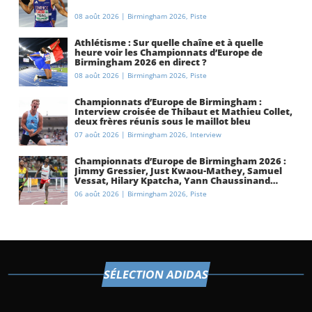
08 août 2026
|
Birmingham 2026
,
Piste
Athlétisme : Sur quelle chaîne et à quelle
heure voir les Championnats d’Europe de
Birmingham 2026 en direct ?
08 août 2026
|
Birmingham 2026
,
Piste
Championnats d’Europe de Birmingham :
Interview croisée de Thibaut et Mathieu Collet,
deux frères réunis sous le maillot bleu
07 août 2026
|
Birmingham 2026
,
Interview
Championnats d’Europe de Birmingham 2026 :
Jimmy Gressier, Just Kwaou-Mathey, Samuel
Vessat, Hilary Kpatcha, Yann Chaussinand…
Présentation de l’équipe de France
06 août 2026
|
Birmingham 2026
,
Piste
d’athlétisme
SÉLECTION ADIDAS