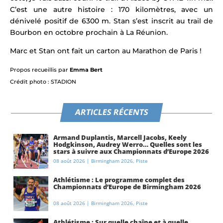
C’est une autre histoire : 170 kilomètres, avec un
dénivelé positif de 6300 m. Stan s’est inscrit au trail de
Bourbon en octobre prochain à La Réunion.
Marc et Stan ont fait un carton au Marathon de Paris !
Propos recueillis par
Emma Bert
Crédit photo : STADION
ARTICLES RÉCENTS
Armand Duplantis, Marcell Jacobs, Keely
Hodgkinson, Audrey Werro… Quelles sont les
stars à suivre aux Championnats d’Europe 2026
à Birmingham ?
08 août 2026
|
Birmingham 2026
,
Piste
Athlétisme : Le programme complet des
Championnats d’Europe de Birmingham 2026
08 août 2026
|
Birmingham 2026
,
Piste
Athlétisme : Sur quelle chaîne et à quelle