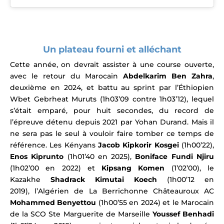
Un plateau fourni et alléchant
Cette année, on devrait assister à une course ouverte,
avec le retour du Marocain
Abdelkarim Ben Zahra
,
deuxième en 2024, et battu au sprint par l’Éthiopien
Wbet Gebrheat Muruts
(1h03’09 contre 1h03’12),
lequel
s’était emparé, pour huit secondes, du record de
l’épreuve détenu depuis 2021 par Yohan Durand. Mais il
ne sera pas le seul à vouloir faire tomber ce temps de
référence.
Les Kényans
Jacob Kipkorir Kosgei
(1h00’22),
Enos Kiprunto
(1h01’40 en 2025),
Boniface Fundi Njiru
(1h02’00 en 2022) et
Kipsang Komen
(1’02’00),
le
Kazakhe
Shadrack Kimutai Koech
(1h00’12 en
2019),
l’Algérien de La Berrichonne Châteauroux AC
Mohammed Benyettou
(1h00’55 en 2024) et
le Marocain
de la SCO Ste Marguerite de Marseille
Youssef Benhadi