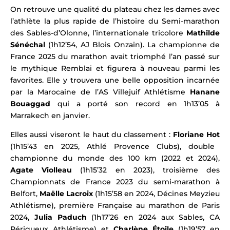
On retrouve une qualité du plateau chez les dames avec
l’athlète la plus rapide de l’histoire du Semi-marathon
des Sables-d’Olonne, l’internationale tricolore
Mathilde
Sénéchal
(1h12’54, AJ Blois Onzain). La championne de
France 2025 du marathon avait triomphé l’an passé sur
le mythique Remblai et figurera à nouveau parmi les
favorites. Elle y trouvera une belle opposition incarnée
par la
Marocaine de l’AS Villejuif Athlétisme
Hanane
Bouaggad
qui a porté son record en 1h13’05 à
Marrakech en janvier.
Elles aussi viseront le haut du classement :
Floriane Hot
(1h15’43 en 2025, Athlé Provence Clubs), double
championne du monde des 100 km (2022 et 2024),
Agate Violleau
(1h15’32 en 2023), troisième des
Championnats de France 2023 du semi-marathon à
Belfort,
Maëlle Lacroix
(1h15’58 en 2024, Décines Meyzieu
Athlétisme), première Française au marathon de Paris
2024,
Julia Paduch
(1h17’26 en 2024 aux Sables, CA
Périgueux Athlétisme) et
Charlène Étoile
(1h19’57 en