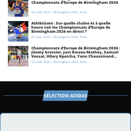
Championnats d’Europe de Birmingham 2026
05 août 2026
|
Birmingham 2026
,
Piste
Athlétisme : Sur quelle chaîne et à quelle
heure voir les Championnats d’Europe de
Birmingham 2026 en direct ?
05 août 2026
|
Birmingham 2026
,
Piste
Championnats d’Europe de Birmingham 2026 :
Jimmy Gressier, Just Kwaou-Mathey, Samuel
Vessat, Hilary Kpatcha, Yann Chaussinand…
Présentation de l’équipe de France
03 août 2026
|
Birmingham 2026
,
Piste
d’athlétisme
SÉLECTION ADIDAS