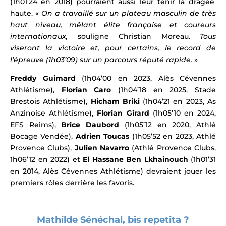
(1h01’24 en 2018)
pourraient aussi leur tenir la dragée
haute.
«
On a travaillé sur un plateau masculin de très
haut niveau, mêlant élite française et coureurs
internationaux,
souligne Christian Moreau.
Tous
viseront la victoire et, pour certains, le record de
l’épreuve (1h03’09) sur un parcours réputé rapide.
»
Freddy Guimard
(1h04’00 en 2023, Alès Cévennes
Athlétisme),
Florian Caro
(1h04’18 en 2025, Stade
Brestois Athlétisme),
Hicham Briki
(1h04’21 en 2023, As
Anzinoise Athlétisme),
Florian Girard
(1h05’10 en 2024,
EFS Reims),
Brice Daubord
(1h05’12 en 2020, Athlé
Bocage Vendée),
Adrien Toucas
(1h05’52 en 2023, Athlé
Provence Clubs),
Julien Navarro
(Athlé Provence Clubs,
1h06’12 en 2022) et
El Hassane Ben Lkhainouch
(1h01’31
en 2014, Alès Cévennes Athlétisme) devraient jouer les
premiers rôles derrière les favoris.
Mathilde Sénéchal, bis repetita ?