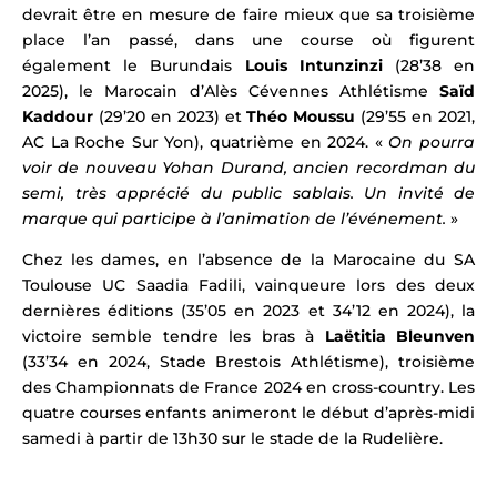
devrait être en mesure de faire mieux que sa troisième
place l’an passé, dans une course où figurent
également
le Burundais
Louis Intunzinzi
(28’38 en
2025),
le Marocain d’Alès Cévennes Athlétisme
Saïd
Kaddour
(29’20 en 2023) et
Théo Moussu
(29’55 en 2021,
AC La Roche Sur Yon), quatrième en 2024. «
On pourra
voir de nouveau Yohan Durand, ancien recordman du
semi, très apprécié du public sablais. Un invité de
marque qui participe à l’animation de l’événement.
»
Chez les dames, en l’absence de la
Marocaine du SA
Toulouse UC
Saadia Fadili
, vainqueure lors des deux
dernières éditions (35’05 en 2023 et 34’12 en 2024), la
victoire semble tendre les bras à
Laëtitia Bleunven
(33’34 en 2024, Stade Brestois Athlétisme), troisième
des Championnats de France 2024 en cross-country.
Les
quatre courses enfants animeront le début d’après-midi
samedi à partir de 13h30 sur le stade de la Rudelière.