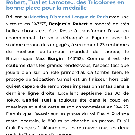
Robert, Tual et Lamote… des Tricolores en
bonne place pour la médaille
Brillant au
Meeting Diamond League de Paris
avec une
victoire en 1’43″75,
Benjamin Robert
a montré de très
belles choses cet été.
Reste à transformer l’essai en
championnat. Le voilà débarqué à Eugene avec le
sixième chrono des engagés, à seulement 23 centièmes
du meilleur performeur mondial de l’année, le
Britannique
Max Burgin
(1’43″52). Comme il est de
coutume dans les grands rendez-vous, l’
aspect tactique
jouera bien sûr un rôle primordial. Ça tombe bien, le
protégé de Sébastien Gamel est un finisseur hors pair
qui est capable de remontées impressionnantes dans la
dernière ligne droite.
Excellent septième des JO de
Tokyo,
Gabriel Tual
a toujours été dans le coup en
meetings et a été cette saison chronométré en 1’44″23.
Depuis que l’avenir sur les pistes du roi David Rudisha
reste incertain, le 800 m se cherche un patron. Et s’il
était Français ? Néanmoins, l
es retrouver tous les deux
sur la boîte n’a rien d’utopique.