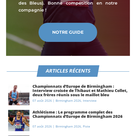
des Bleus). Bonne compétition en notre
compagnie !
NOTRE GUIDE
ARTICLES RÉCENTS
Championnats d’Europe de Birmingham :
Interview croisée de Thibaut et Mathieu Collet,
deux frères réunis sous le maillot bleu
07 août 2026
|
Birmingham 2026
,
Interview
Athlétisme : Le programme complet des
Championnats d’Europe de Birmingham 2026
07 août 2026
|
Birmingham 2026
,
Piste