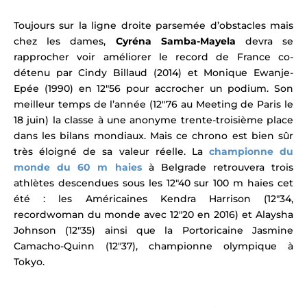
Toujours sur la ligne droite parsemée d’obstacles mais
chez les dames,
Cyréna Samba-Mayela
devra se
rapprocher voir améliorer le record de France co-
détenu par Cindy Billaud (2014) et Monique Ewanje-
Epée (1990) en 12″56
pour accrocher un podium. Son
meilleur temps de l’année (
12″76 au Meeting de Paris le
18 juin
) la classe à une anonyme trente-troisième place
dans les bilans mondiaux. Mais ce chrono est bien sûr
très éloigné de sa valeur réelle.
La
championne du
monde du 60 m haies
à Belgrade retrouvera trois
athlètes descendues sous les 12″40 sur 100 m haies cet
été : les Américaines Kendra Harrison (12″34,
recordwoman du monde avec 12″20 en 2016) et Alaysha
Johnson (12″35) ainsi que la Portoricaine Jasmine
Camacho-Quinn (12″37),
championne olympique à
Tokyo
.