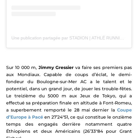
Une publication partagée par STADION | ATHLÉ RUNNING TRAIL (@stadion_actu)
Sur 10 000 m,
Jimmy Gressier
va faire ses premiers pas
aux Mondiaux.
Capable de coups d’éclat, le demi-
fondeur du Boulogne-sur-Mer AC a le talent et le
potentiel, dans un grand jour, de jouer les trouble-fêtes.
Le t
reizième du 5000 m aux Jeux de Tokyo, qui a
effectué sa préparation finale en altitude à Font-Romeu,
a superbement remporté le 28 mai dernier la
Coupe
d’Europe à Pacé
en 27’24″51, ce qui constitue
le onzième
temps des engagés derrière notamment quatre
Éthiopiens et deux Américains (26’33″84 pour Grant