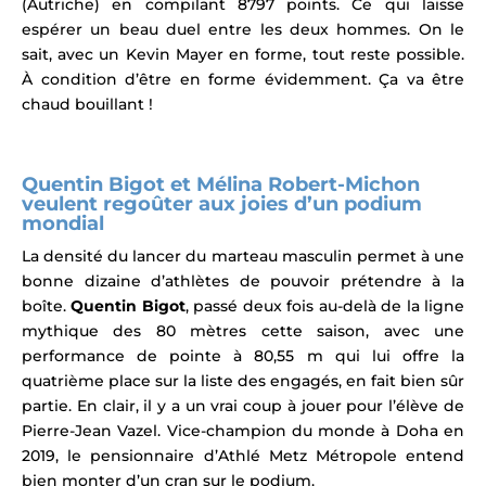
(Autriche) en compilant 8797 points.
Ce qui laisse
espérer un beau duel entre les deux hommes.
On le
sait, avec un Kevin Mayer en forme, tout reste possible.
À condition d’être en forme évidemment.
Ça va être
chaud bouillant !
Quentin Bigot et Mélina Robert-Michon
veulent regoûter aux joies d’un podium
mondial
La densité du lancer du marteau masculin permet à une
bonne dizaine d’athlètes de pouvoir prétendre à la
boîte.
Quentin Bigot
,
passé deux fois au-delà de la ligne
mythique des 80 mètres cette saison, avec
une
performance de pointe à 80,55 m qui lui offre la
quatrième place sur la liste des engagés, en fait bien sûr
partie. En clair, il y a un vrai coup à jouer pour l’élève de
Pierre-Jean Vazel. Vice-champion du monde à Doha en
2019, le
pensionnaire d’Athlé Metz Métropole entend
bien monter d’un cran sur le podium.