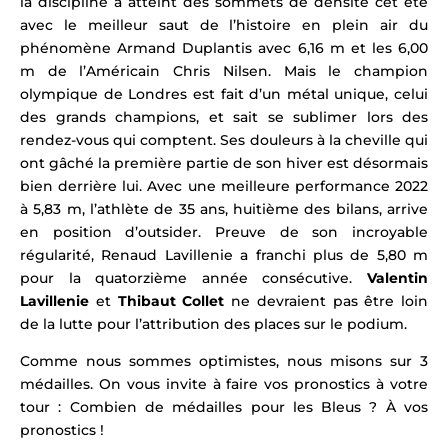
la discipline a atteint des sommets de densité cet été
avec le meilleur saut de l’histoire en plein air du
phénomène Armand Duplantis avec 6,16 m et les 6,00
m de l’Américain Chris Nilsen
.
Mais le champion
olympique de Londres
est fait d’un métal unique, celui
des grands champions, et
sait se sublimer lors des
rendez-vous qui comptent.
Ses douleurs à la cheville
qui
ont gâché la première partie de son hiver
est désormais
bien derrière lui.
Avec une meilleure performance 2022
à 5,83 m, l’athlète de 35 ans, huitième des bilans, arrive
en position d’outsider. Preuve de son incroyable
régularité, Renaud Lavillenie a franchi plus de 5,80 m
pour la quatorzième année consécutive.
Valentin
Lavillenie
et
Thibaut Collet
ne devraient pas être loin
de la lutte pour l’attribution des places sur le podium.
Comme nous sommes optimistes, nous misons sur 3
médailles. On vous invite à faire vos pronostics à votre
tour : Combien de médailles pour les Bleus ? À vos
pronostics !