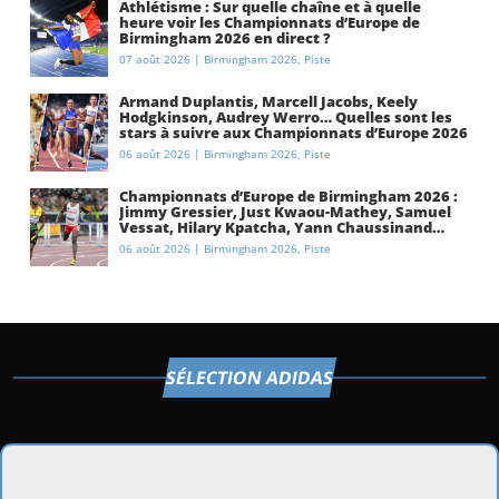
Athlétisme : Sur quelle chaîne et à quelle
heure voir les Championnats d’Europe de
Birmingham 2026 en direct ?
07 août 2026
|
Birmingham 2026
,
Piste
Armand Duplantis, Marcell Jacobs, Keely
Hodgkinson, Audrey Werro… Quelles sont les
stars à suivre aux Championnats d’Europe 2026
à Birmingham ?
06 août 2026
|
Birmingham 2026
,
Piste
Championnats d’Europe de Birmingham 2026 :
Jimmy Gressier, Just Kwaou-Mathey, Samuel
Vessat, Hilary Kpatcha, Yann Chaussinand…
Présentation de l’équipe de France
06 août 2026
|
Birmingham 2026
,
Piste
d’athlétisme
SÉLECTION ADIDAS