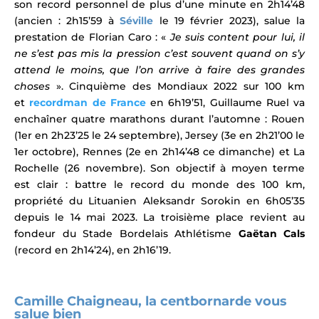
son record personnel de plus d’une minute en 2h14’48
(ancien : 2h15’59 à
Séville
le 19 février 2023),
salue la
prestation de Florian Caro : «
Je suis content pour lui, il
ne s’est pas mis la pression c’est souvent quand on s’y
attend le moins, que l’on arrive à faire des grandes
choses
».
Cinquième des Mondiaux 2022 sur 100 km
et
recordman de France
en 6h19’51, Guillaume Ruel va
enchaîner quatre marathons durant l’automne :
Rouen
(1er en 2h23’25 le 24 septembre), Jersey (3e en 2h21’00 le
1er octobre), Rennes (2e en 2h14’48 ce dimanche) et La
Rochelle (26 novembre). Son objectif à moyen terme
est clair : battre le record du monde des 100 km,
propriété du Lituanien
Aleksandr Sorokin
en 6h05’35
depuis le 14 mai 2023. La troisième place revient au
fondeur du Stade Bordelais Athlétisme
Gaëtan Cals
(record en 2h14’24), en 2h16’19.
Camille Chaigneau, la centbornarde vous
salue bien