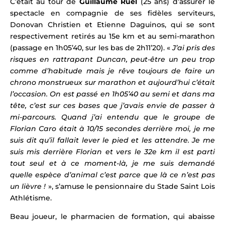
C’était au tour de
Guillaume Ruel
(25 ans) d’assurer le
spectacle en compagnie de ses fidèles serviteurs,
Donovan Christien et Etienne Daguinos, qui se sont
respectivement retirés au 15e km et au semi-marathon
(passage en 1h05’40, sur les bas de 2h11’20). «
J’ai pris des
risques en rattrapant Duncan, peut-être un peu trop
comme d’habitude mais je rêve toujours de faire un
chrono monstrueux sur marathon et aujourd’hui c’était
l’occasion. On est passé en 1h05’40 au semi et dans ma
tête, c’est sur ces bases que j’avais envie de passer à
mi-parcours. Quand j’ai entendu que le groupe de
Florian Caro était à 10/15 secondes derrière moi, je me
suis dit qu’il fallait lever le pied et les attendre.
Je me
suis mis derrière Florian et vers le 32e km il est parti
tout seul et à ce moment-là, je me suis demandé
quelle espèce d’animal c’est parce que là ce n’est pas
un lièvre !
», s’amuse le pensionnaire du Stade Saint Lois
Athlétisme.
​Beau joueur, le pharmacien de formation, qui abaisse