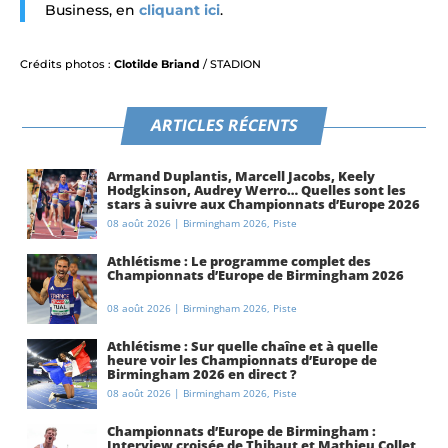
Business, en
cliquant ici
.
Crédits photos :
Clotilde Briand
/ STADION
ARTICLES RÉCENTS
Armand Duplantis, Marcell Jacobs, Keely
Hodgkinson, Audrey Werro… Quelles sont les
stars à suivre aux Championnats d’Europe 2026
à Birmingham ?
08 août 2026
|
Birmingham 2026
,
Piste
Athlétisme : Le programme complet des
Championnats d’Europe de Birmingham 2026
08 août 2026
|
Birmingham 2026
,
Piste
Athlétisme : Sur quelle chaîne et à quelle
heure voir les Championnats d’Europe de
Birmingham 2026 en direct ?
08 août 2026
|
Birmingham 2026
,
Piste
Championnats d’Europe de Birmingham :
Interview croisée de Thibaut et Mathieu Collet,