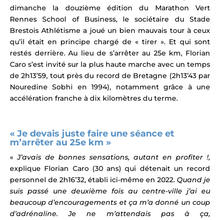
dimanche la douzième édition du Marathon Vert
Rennes School of Business, le sociétaire du Stade
Brestois Athlétisme a joué un bien mauvais tour à ceux
qu’il était en principe chargé de « tirer ».
Et qui sont
restés derrière.
Au lieu de s’arrêter au 25e km, Florian
Caro s’est invité sur la plus haute marche a
vec un temps
de 2h13’59, tout près du record de Bretagne (2h13’43 par
Nouredine Sobhi en 1994), notamment grâce à une
accélération franche à dix kilomètres du terme.
« Je devais juste faire une séance et
m’arrêter au 25e km »
«
J’avais de bonnes sensations, autant en profiter !,
explique Florian Caro (30 ans) qui détenait un record
personnel de 2h16’32, établi ici-même en 2022.
Quand je
suis passé une deuxième fois au centre-ville j’ai eu
beaucoup d’encouragements et ça m’a donné un coup
d’adrénaline.
Je ne m’attendais pas à ça,