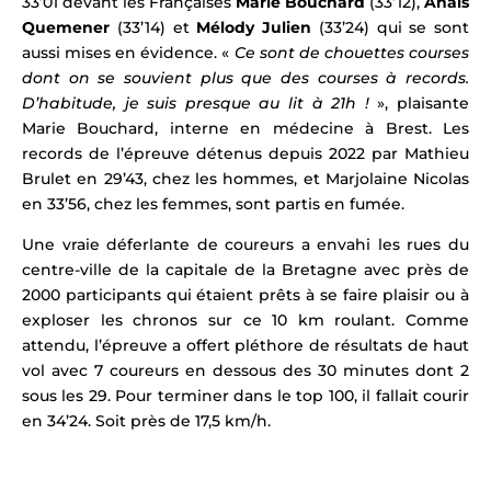
33’01 devant les Françaises
Marie Bouchard
(33’12),
Anaïs
Quemener
(33’14) et
Mélody Julien
(33’24) qui se sont
aussi mises en évidence
. «
Ce sont de chouettes courses
dont on se souvient plus que des courses à records.
D’habitude, je suis presque au lit à 21h !
», plaisante
Marie Bouchard, interne en médecine à Brest.
Les
records de l’épreuve détenus depuis 2022 par Mathieu
Brulet en 29’43, chez les hommes, et Marjolaine Nicolas
en 33’56, chez les femmes, sont partis en fumée.
Une vraie déferlante de coureurs a envahi les rues du
centre-ville de la capitale de la Bretagne
avec près de
2000 participants qui étaient prêts à se faire plaisir ou à
exploser les chronos sur ce 10 km roulant. Comme
attendu, l’épreuve a offert pléthore de résultats de haut
vol avec 7 coureurs en dessous des 30 minutes dont 2
sous les 29. Pour terminer dans le top 100, il fallait courir
en 34’24. Soit près de 17,5 km/h.