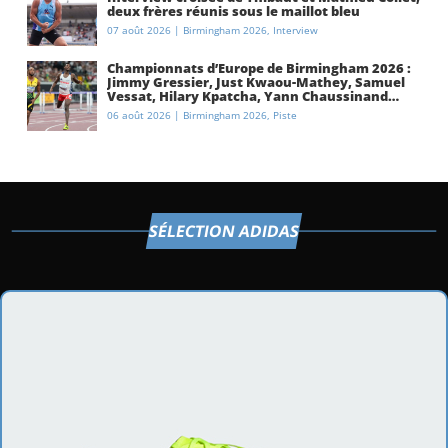
deux frères réunis sous le maillot bleu
07 août 2026
|
Birmingham 2026
,
Interview
Championnats d’Europe de Birmingham 2026 :
Jimmy Gressier, Just Kwaou-Mathey, Samuel
Vessat, Hilary Kpatcha, Yann Chaussinand…
Présentation de l’équipe de France
06 août 2026
|
Birmingham 2026
,
Piste
d’athlétisme
SÉLECTION ADIDAS