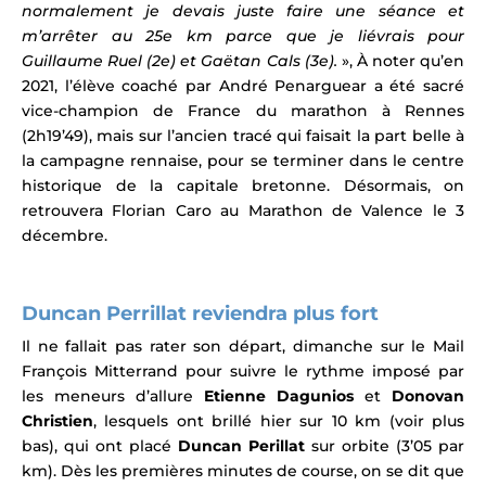
normalement je devais juste faire une séance et
m’arrêter au 25e km parce que je liévrais pour
Guillaume Ruel (2e) et Gaëtan Cals (3e).
», À noter qu’en
2021, l’élève coaché par André Penarguear a été sacré
vice-champion de France du marathon à Rennes
(2h19’49), mais sur l’ancien tracé qui faisait la part belle à
la campagne rennaise, pour se terminer dans le centre
historique de la capitale bretonne.
Désormais, on
retrouvera Florian Caro au Marathon de Valence le 3
décembre.
Duncan Perrillat reviendra plus fort
Il ne fallait pas rater son départ, dimanche sur le Mail
François Mitterrand pour suivre le rythme imposé par
les meneurs d’allure
Etienne Dagunios
et
Donovan
Christien
, lesquels ont brillé hier sur 10 km (voir plus
bas), qui ont placé
Duncan Perillat
sur orbite (3’05 par
km). Dès les premières minutes de course, on se dit que