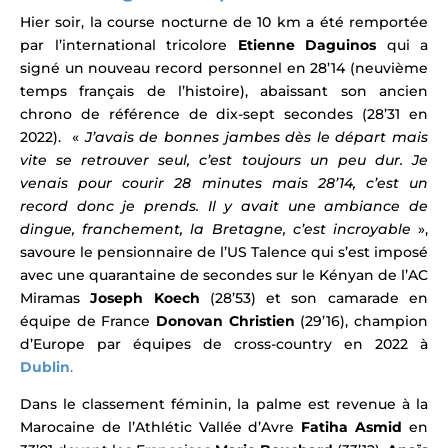
Hier soir, la course nocturne de 10 km a été remportée
par l’international tricolore
Etienne Daguinos
qui a
signé un nouveau record personnel en 28’14 (neuvième
temps français de l’histoire), abaissant son ancien
chrono de référence de dix-sept secondes (28’31 en
2022).
«
J’avais de bonnes jambes dès le départ mais
vite se retrouver seul, c’est toujours un peu dur. Je
venais pour courir 28 minutes mais 28’14, c’est un
record donc je prends.
Il y avait une ambiance de
dingue, franchement, la
Bretagne, c’est incroyable
»,
savoure le pensionnaire de l’US Talence qui s’est imposé
avec une quarantaine de secondes
sur le Kényan de l’AC
Miramas
Joseph Koech
(28’53) et son camarade en
équipe de France
Donovan Christien
(29’16), champion
d’Europe par équipes de cross-country en 2022 à
Dublin
.
Dans le classement féminin, la palme est revenue à la
Marocaine de l’Athlétic Vallée d’Avre
Fatiha Asmid
en