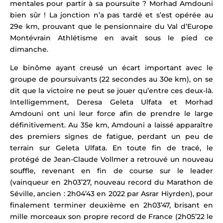
mentales pour partir à sa poursuite ? Morhad Amdouni
bien sûr ! La
jonction n’a pas tardé et s’est opérée au
29e km, prouvant que le pensionnaire du Val d’Europe
Montévrain Athlétisme en
avait sous le pied ce
dimanche.
Le binôme ayant creusé un écart important avec le
groupe de poursuivants (22 secondes au 30e km), on se
dit que la victoire ne peut se jouer qu’entre ces deux-là.
Intelligemment,
Deresa Geleta Ulfata et Morhad
Amdouni ont
uni leur force afin de prendre le large
définitivement. Au 35e km, Amdouni a laissé apparaître
des premiers signes de fatigue, perdant un peu de
terrain sur Geleta Ulfata. En toute fin de tracé, l
e
protégé de
Jean-Claude Vollmer
a retrouvé un nouveau
souffle, revenant en fin de course sur le leader
(vainqueur en 2h03’27, nouveau record du Marathon de
Séville, ancien : 2h04’43 en 2022 par Asrar Hiyrden
), pour
finalement terminer deuxième en 2h03’47, brisant en
mille morceaux son propre record de France (2h05’22 le