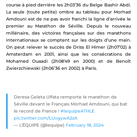
course à pied derrière les 2h03’36 du Belge Bashir Abdi.
La seule (toute petite) ombre au tableau pour Morhad
Amdouni est de ne pas avoir franchi la ligne d’arrivée le
premier au Marathon de Séville.
Depuis le nouveau
millénaire, des victoires françaises sur des marathons
internationaux se comptent sur les doigts d’une main.
On peut relever le succès de
Driss El Himer (2h07’02) à
Amsterdam en 2001, ainsi que les consécrations de
Mohamed Ouaadi (2h08’49 en 2000) et de Benoît
Zwierzchiewski (2h06’36 en 2002) à Paris.
Deresa Geleta Ulfata remporte le marathon de
Séville devant le Français Morhad Amdouni, qui bat
le record de France !
#lequipeATHLE
pic.twitter.com/LUvgywA2zA
— L’ÉQUIPE (@lequipe)
February 18, 2024