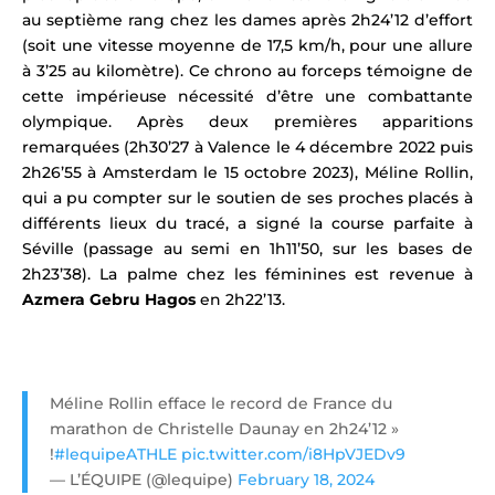
au septième rang chez les dames après 2h24’12 d’effort
(soit une vitesse moyenne de 17,5 km/h, pour une allure
à 3’25 au kilomètre)
. Ce chrono au forceps témoigne de
cette impérieuse nécessité d’être une combattante
olympique.
Après deux premières apparitions
remarquées (2h30’27 à Valence le 4 décembre 2022 puis
2h26’55 à
Amsterdam
le 15 octobre 2023), Méline Rollin,
qui a pu compter sur le soutien de ses proches placés à
différents lieux du tracé,
a signé la course parfaite à
Séville (passage au semi en 1h11’50, sur les bases de
2h23’38).
La palme chez les féminines est revenue à
Azmera Gebru Hagos
en 2h22’13.
Méline Rollin efface le record de France du
marathon de Christelle Daunay en 2h24’12 »
!
#lequipeATHLE
pic.twitter.com/i8HpVJEDv9
— L’ÉQUIPE (@lequipe)
February 18, 2024