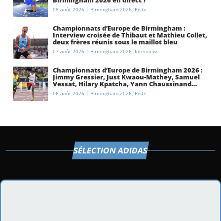
Birmingham 2026 en direct ?
08 août 2026
|
Birmingham 2026
,
Piste
Championnats d’Europe de Birmingham :
Interview croisée de Thibaut et Mathieu Collet,
deux frères réunis sous le maillot bleu
07 août 2026
|
Birmingham 2026
,
Interview
Championnats d’Europe de Birmingham 2026 :
Jimmy Gressier, Just Kwaou-Mathey, Samuel
Vessat, Hilary Kpatcha, Yann Chaussinand…
Présentation de l’équipe de France
06 août 2026
|
Birmingham 2026
,
Piste
d’athlétisme
SÉLECTION ADIDAS