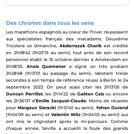
Des chronos dans tous les sens
Les marathons espagnols au coeur de l’hiver réussissent
aux spécialistes français des macadams.
Deuxième
Tricolore ce dimanche,
Abderrazak Charik
est crédité
en 2h08’42 (1h03’15 au semi), tout près de son record
personnel établi
le 15 octobre dernier à Amsterdam en
2h08’35.
Anaïs Quemener
a signé un très probant
2h28’48 (1h13’01 au passage du semi), rabotant treize
secondes à son temps de référence réussi à
Berlin
le 24
septembre 2023. On peut aussi citer les 2h13’05 de
Duncan Perrillat
, les 2h14’22 de
Gaëtan Cals
ou encore
les 2h36’07 d’
Emilie Jacquot-Claude
. Moins de réussite
pour
Margaux Sieracki
(1h12’40 au semi),
Yohan Durand
(1h04’09 au semi) et
Valentin Witz
(1h04’03 au semi) qui
ont mis le clignotant après la mi-parcours. Comme
chaque année, Séville a accueilli la foule des grands