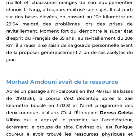
maillot et chaussures oranges de son équipementier
chinois Li Ning,
a toujours maîtrisé son sujet. Il est parti
sur des bases élevées, en passant au 10e kilomètre en
29’04 malgré des problèmes lors des prises de
ravitaillement. Moment fort qui démontre le super état
d’esprit du Français de 35 ans : au ravitaillement du 20e
km, il a réussi à se saisir de sa gourde personnelle avant
de la proposer généreusement à un de ses acolytes du
jour.
Morhad Amdouni avait de la ressource
Après un passage à mi-parcours en 1h01’48 (sur les bases
de 2h03’36), la
course s’est décantée après le 25e
kilomètre bouclé en 1h13’31 et l’arrêt programmé des
deux meneurs d’allure. C’est l’Éthiopien
Deresa Geleta
Ulfata
qui a
appuyé le premier sur l’accélérateur,
écrémant le groupe de tête.
Devinez qui est l’unique
coureur à avoir trouvé les ressources physiques et