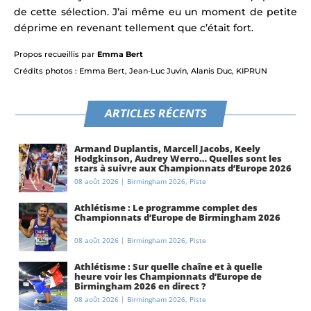
de cette sélection. J’ai même eu un moment de petite
déprime en revenant tellement que c’était fort.
Propos recueillis par
Emma Bert
Crédits photos : Emma Bert, Jean-Luc Juvin, Alanis Duc, KIPRUN
ARTICLES RÉCENTS
Armand Duplantis, Marcell Jacobs, Keely
Hodgkinson, Audrey Werro… Quelles sont les
stars à suivre aux Championnats d’Europe 2026
à Birmingham ?
08 août 2026
|
Birmingham 2026
,
Piste
Athlétisme : Le programme complet des
Championnats d’Europe de Birmingham 2026
08 août 2026
|
Birmingham 2026
,
Piste
Athlétisme : Sur quelle chaîne et à quelle
heure voir les Championnats d’Europe de
Birmingham 2026 en direct ?
08 août 2026
|
Birmingham 2026
,
Piste