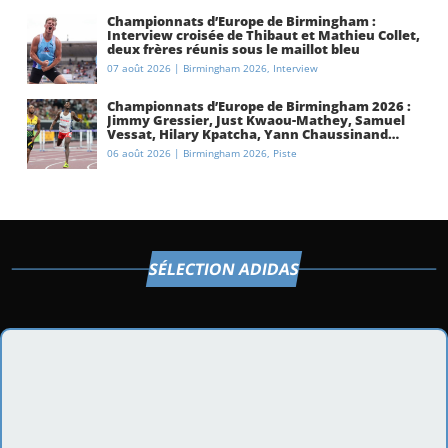
Championnats d’Europe de Birmingham :
Interview croisée de Thibaut et Mathieu Collet,
deux frères réunis sous le maillot bleu
07 août 2026
|
Birmingham 2026
,
Interview
Championnats d’Europe de Birmingham 2026 :
Jimmy Gressier, Just Kwaou-Mathey, Samuel
Vessat, Hilary Kpatcha, Yann Chaussinand…
Présentation de l’équipe de France
06 août 2026
|
Birmingham 2026
,
Piste
d’athlétisme
SÉLECTION ADIDAS