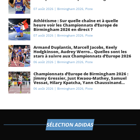
07 août 2026
|
Birmingham 2026
,
Piste
Athlétisme : Sur quelle chaîne et à quelle
heure voir les Championnats d’Europe de
Birmingham 2026 en direct ?
07 août 2026
|
Birmingham 2026
,
Piste
Armand Duplantis, Marcell Jacobs, Keely
Hodgkinson, Audrey Werro… Quelles sont les
stars à suivre aux Championnats d’Europe 2026
à Birmingham ?
06 août 2026
|
Birmingham 2026
,
Piste
Championnats d’Europe de Birmingham 2026 :
Jimmy Gressier, Just Kwaou-Mathey, Samuel
Vessat, Hilary Kpatcha, Yann Chaussinand…
Présentation de l’équipe de France
06 août 2026
|
Birmingham 2026
,
Piste
d’athlétisme
SÉLECTION ADIDAS