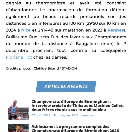
degrés au thermomètre et avait été contraint
d’abandonner.
Le pharmacien de formation détient
également de beaux records personnels sur des
distances bien inférieures au 100 km (29’50 sur 10 km en
2024 à
Nice
et 2h14’48 sur marathon en 2023 à
Rennes
).
Guillaume Ruel sera l’un des favoris aux Championnats
du monde de la distance à Bangalore (Inde) le 7
décembre prochain, tout comme sa coéquipière
Floriane Hot
chez les dames.
Crédits photos :
Clotilde Briand
/ STADION
ARTICLES RÉCENTS
Championnats d’Europe de Birmingham :
Interview croisée de Thibaut et Mathieu Collet,
deux frères réunis sous le maillot bleu
07 août 2026
|
Birmingham 2026
,
Interview
Athlétisme : Le programme complet des
Championnats d’Europe de Birmingham 2026