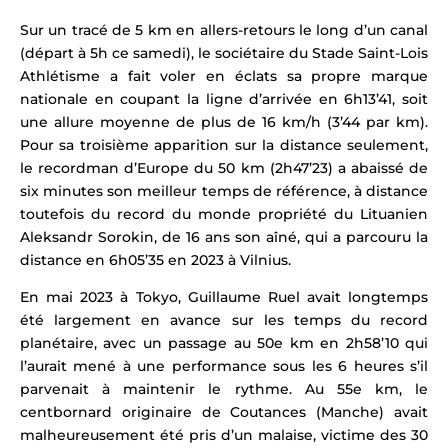
Sur un tracé de 5 km en allers-retours le long d’un canal
(départ à 5h ce samedi), le sociétaire du Stade Saint-Lois
Athlétisme a fait voler en éclats sa propre marque
nationale en coupant la ligne d’arrivée en 6h13’41, soit
une allure moyenne de plus de 16 km/h (3’44 par km).
Pour sa troisième apparition sur la distance seulement,
l
e recordman d’Europe du 50 km (2h47’23) a abaissé de
six minutes son meilleur temps de référence, à distance
toutefois du
record du monde propriété du Lituanien
Aleksandr Sorokin, de 16 ans son aîné, qui a parcouru la
distance en 6h05’35 en 2023 à Vilnius.
En mai 2023 à
Tokyo
, Guillaume Ruel
avait longtemps
été largement en avance sur les temps du record
planétaire, avec un passage au 50e km en 2h58’10 qui
l’aurait mené à une performance sous les 6 heures s’il
parvenait à maintenir le rythme. Au 55e km, le
centbornard originaire de Coutances (Manche) avait
malheureusement été pris d’un malaise, victime des 30