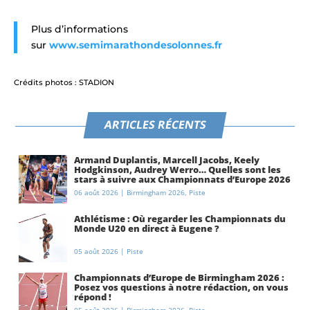
Plus d’informations
sur
www.semimarathondesolonnes.fr
Crédits photos : STADION
ARTICLES RÉCENTS
Armand Duplantis, Marcell Jacobs, Keely
Hodgkinson, Audrey Werro… Quelles sont les
stars à suivre aux Championnats d’Europe 2026
à Birmingham ?
06 août 2026
|
Birmingham 2026
,
Piste
Athlétisme : Où regarder les Championnats du
Monde U20 en direct à Eugene ?
05 août 2026
|
Piste
Championnats d’Europe de Birmingham 2026 :
Posez vos questions à notre rédaction, on vous
répond !
05 août 2026
|
Birmingham 2026
,
Piste