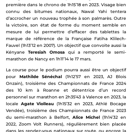
première dans le chrono de 1h15’18 en 2023. Visage bien
connu des bitumes nationaux, Nawal Yahi tentera
d’accrocher un nouveau trophée à son palmarès. Outre
la victoire, son état de forme du moment semble en
mesure de lui permettre d’effacer des tablettes la
marque de référence de la Française
Fatiha Klilech-
Fauvel (1h13’12 en 2007). Un objectif que convoite aussi la
Kényane
Teresiah Omosa
qui a remporté le semi-
marathon de Nancy en 1h11’14 le 17 mars.
La course pour le podium pourra aussi être un objectif
pour
Mathilde Sénéchal
(1h12’57 en 2023, AJ Blois
Onzain), troisième des Championnats de France 2024
des 10 km à Roanne et
détentrice d’un record
personnel sur marathon en 2h35’43 à Valence en 2023, la
locale
Agate Violleau
(1h15’32 en 2023, Athlé Bocage
Vendée), troisième des Championnats de France 2023
du semi-marathon à Belfort,
Alice Michel
(1h14’32 en
2022, Zoom Volt Runners), régulièrement bien placée
dans les rendez-vous nationaux sur route, ou encore
la