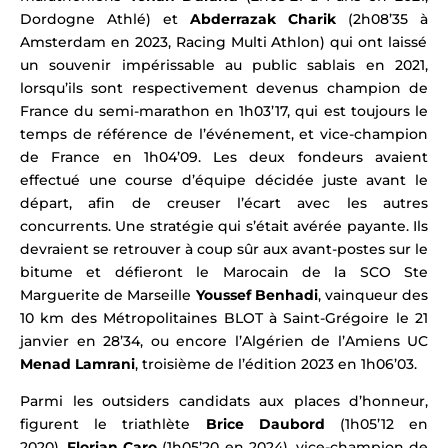
Dordogne Athlé) et
Abderrazak Charik
(2h08’35 à
Amsterdam
en 2023, Racing Multi Athlon) qui ont laissé
un souvenir impérissable au public sablais en 2021,
lorsqu’ils sont respectivement devenus champion de
France du semi-marathon en 1h03’17, qui est toujours le
temps de référence de l’événement, et vice-champion
de France en 1h04’09.
Les deux fondeurs avaient
effectué une course d’équipe décidée juste avant le
départ,
afin de creuser l’écart avec les autres
concurrents. Une stratégie qui s’était avérée payante.
Ils
devraient se retrouver à coup sûr aux avant-postes sur le
bitume et défieront
le Marocain de la SCO Ste
Marguerite de Marseille
Youssef Benhadi
, vainqueur des
10 km des Métropolitaines
BLOT à Saint-Grégoire le 21
janvier en 28’34, ou encore l’Algérien de l’Amiens UC
Menad Lamrani
, troisième de l’édition 2023 en 1h06’03.
Parmi les outsiders candidats aux places d’honneur,
figurent le triathlète
Brice Daubord
(1h05’12 en
2020)
,
Florian Caro
(1h05’20 en 2024), vice-champion de