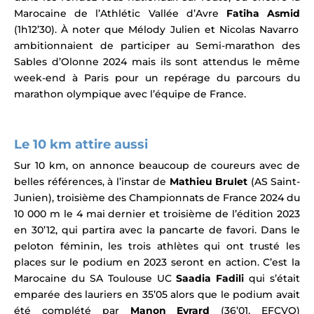
Marocaine de l’Athlétic Vallée d’Avre
Fatiha Asmid
(1h12’30).
À noter que Mélody Julien et Nicolas Navarro
ambitionnaient de participer au Semi-marathon des
Sables d’Olonne 2024 mais ils sont attendus le même
week-end à Paris pour un repérage
du parcours du
marathon olympique avec l’équipe de France.
Le 10 km attire aussi
Sur 10 km, on annonce beaucoup de coureurs avec de
belles références, à l’instar de
Mathieu Brulet
(AS Saint-
Junien), troisième des Championnats de France 2024 du
10 000 m le 4 mai dernier
et troisième de l’édition 2023
en 30’12, qui partira avec la pancarte de favori.
Dans le
peloton féminin, l
es trois athlètes qui ont trusté les
places sur le podium en 2023 seront en action. C’est la
Marocaine du SA Toulouse UC
Saadia Fadili
qui s’était
emparée des lauriers en 35’05 alors que le podium avait
été complété par
Manon Evrard
(36’01, EFCVO)