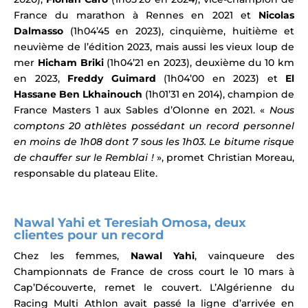
France du marathon à Rennes en 2021 et
Nicolas
Dalmasso
(1h04’45 en 2023), cinquième, huitième et
neuvième de l’édition 2023,
mais aussi les vieux loup de
mer
Hicham Briki
(1h04’21 en 2023), deuxième du 10 km
en 2023,
Freddy Guimard
(1h04’00 en 2023) et
El
Hassane Ben Lkhainouch
(1h01’31 en 2014), champion de
France Masters 1 aux Sables d’Olonne en 2021. «
Nous
comptons 20 athlètes possédant un record personnel
en moins de 1h08 dont 7 sous les 1h03. Le bitume risque
de chauffer sur le Remblai !
», promet Christian Moreau,
responsable du plateau Elite.
Nawal Yahi et
Teresiah Omosa
, deux
clientes pour un record
Chez les femmes,
Nawal Yahi
, vainqueure des
Championnats de France de cross
court le 10 mars à
Cap’Découverte, remet le couvert. L’
Algérienne du
Racing Multi Athlon
avait passé la ligne d’arrivée en