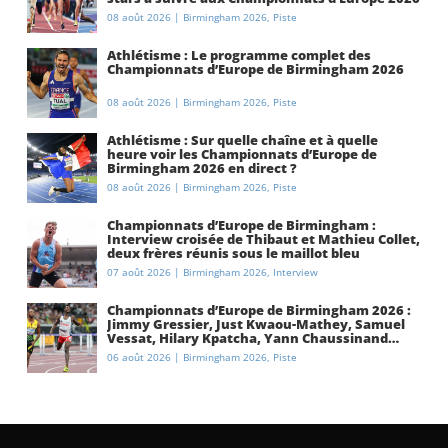
à Birmingham ?
08 août 2026
|
Birmingham 2026
,
Piste
Athlétisme : Le programme complet des
Championnats d’Europe de Birmingham 2026
08 août 2026
|
Birmingham 2026
,
Piste
Athlétisme : Sur quelle chaîne et à quelle
heure voir les Championnats d’Europe de
Birmingham 2026 en direct ?
08 août 2026
|
Birmingham 2026
,
Piste
Championnats d’Europe de Birmingham :
Interview croisée de Thibaut et Mathieu Collet,
deux frères réunis sous le maillot bleu
07 août 2026
|
Birmingham 2026
,
Interview
Championnats d’Europe de Birmingham 2026 :
Jimmy Gressier, Just Kwaou-Mathey, Samuel
Vessat, Hilary Kpatcha, Yann Chaussinand…
Présentation de l’équipe de France
06 août 2026
|
Birmingham 2026
,
Piste
d’athlétisme