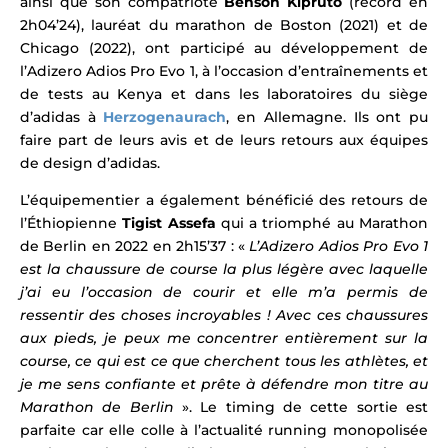
ainsi que son compatriote
Benson Kipruto
(record en
2h04’24), lauréat du marathon de Boston (2021) et de
Chicago (2022), ont participé au développement de
l’Adizero Adios Pro Evo 1, à l’occasion d’entraînements et
de tests au Kenya et dans les laboratoires du siège
d’adidas à
Herzogenaurach
, en Allemagne. Ils ont pu
faire part de leurs avis et de leurs retours aux équipes
de design d’adidas.
L’équipementier a également bénéficié des retours de
l’Éthiopienne
Tigist Assefa
qui a triomphé au Marathon
de Berlin en 2022 en 2h15’37 : «
L’Adizero Adios Pro Evo 1
est la chaussure de course la plus légère avec laquelle
j’ai eu l’occasion de courir et elle m’a permis de
ressentir des choses incroyables ! Avec ces chaussures
aux pieds, je peux me concentrer entièrement sur la
course, ce qui est ce que cherchent tous les athlètes, et
je me sens confiante et prête à défendre mon titre au
Marathon de Berlin
».
Le timing de cette sortie est
parfaite car elle colle à l’actualité running monopolisée