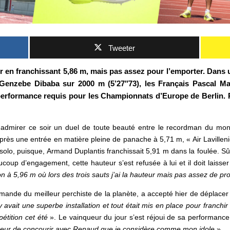
Tweeter
r en franchissant 5,86 m, mais pas assez pour l’emporter. Dans 
e Genzebe Dibaba sur 2000 m (5’27″73), les Français Pascal Ma
 performance requis pour les Championnats d’Europe de Berlin.
 admirer ce soir
un duel de toute beauté entre le recordman du m
rès une entrée en matière pleine de panache à 5,71 m, « Air Lavillenie
solo, puisque, Armand Duplantis franchissait 5,91 m dans la foulée.
Sû
oup d’engagement, cette hauteur s’est refusée à lui et il doit laisser
ation à 5,96 m où lors des trois sauts j’ai la hauteur mais pas assez de p
 demande du meilleur perchiste de la planète, a accepté hier de déplacer
 y avait une superbe installation et tout était mis en place pour franchi
étition cet été
». Le vainqueur du jour s’est réjoui de sa performance
neur de concourir avec Renaud que je considère comme mon idole
».