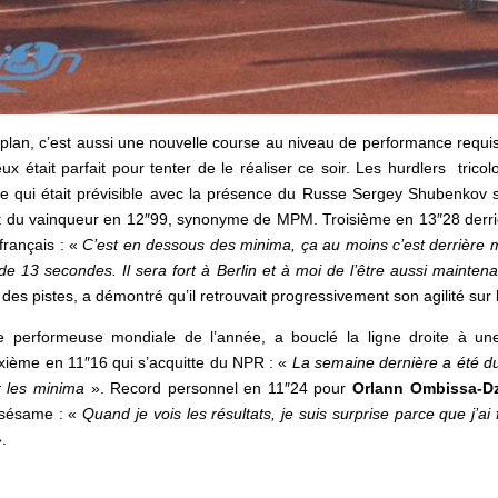
r plan, c’est aussi une nouvelle course au niveau de performance requ
eux était parfait pour tenter de le réaliser ce soir.
Les hurdlers tricol
Ce qui était prévisible avec la présence du Russe Sergey Shubenkov s
 du vainqueur en 12″99, synonyme de MPM. Troisième en 13″28 derrièr
français :
«
C’est en dessous des minima, ça au moins c’est derrière
de 13 secondes. Il
sera fort à Berlin et à moi de l’être aussi maintena
es pistes, a démontré qu’il retrouvait progressivement son agilité sur 
re performeuse mondiale de l’année, a bouclé la ligne droite à un
xième en 11″16 qui s’acquitte du NPR : «
La semaine dernière a été dur
r les minima
». Record personnel en 11″24 pour
Orlann Ombissa-D
 sésame : «
Quand je vois les résultats, je suis surprise parce que j
.
.