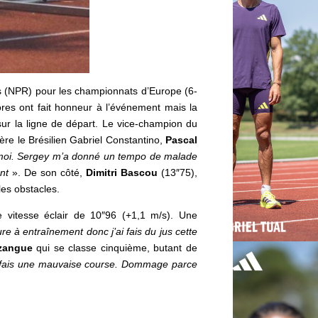
is (NPR) pour les championnats d’Europe (6-
ores ont fait honneur à l’événement mais la
ur la ligne de départ. Le vice-champion du
e le Brésilien Gabriel Constantino,
Pascal
 moi. Sergey m’a donné un tempo de malade
nt
»
. De son côté,
Dimitri Bascou
(13″75),
les obstacles.
e vitesse éclair de 10″96 (+1,1 m/s).
Une
e à entraînement donc j’ai fais du jus cette
zangue
qui se classe cinquième, butant de
’ai fais une mauvaise course. Dommage parce