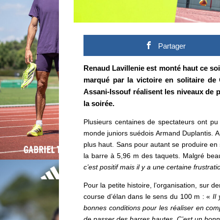
Partager
Renaud Lavillenie est monté haut ce soi
marqué par la victoire en solitaire d
Assani-Issouf
réalisent les niveaux de
la soirée.
Plusieurs centaines de spectateurs ont pu
monde juniors suédois Armand Duplantis.
Ap
plus haut. Sans pour autant se produire en 
la barre à 5,96 m des taquets. Malgré beauc
c’est positif mais il y a une certaine frustr
Pour la petite histoire, l’organisation, sur
course d’élan dans le sens du 100 m : «
Il
bonnes conditions pour les réaliser en comp
de passer des barres hautes. C’est un hon