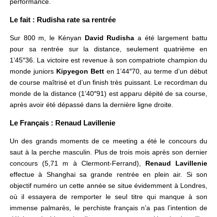
performance.
Le fait : Rudisha rate sa rentrée
Sur 800 m, le Kényan
David Rudisha
a été largement battu
pour sa rentrée sur la distance, seulement quatrième en
1’45″36. La victoire est revenue à son compatriote champion du
monde juniors
Kipyegon Bett
en 1’44″70, au terme d’un début
de course maîtrisé et d’un finish très puissant. Le recordman du
monde de la distance (1’40″91) est apparu dépité de sa course,
après avoir été dépassé dans la dernière ligne droite.
Le Français : Renaud Lavillenie
Un des grands moments de ce meeting a été le concours du
saut à la perche masculin. Plus de trois mois après son dernier
concours (5,71 m à Clermont-Ferrand),
Renaud Lavillenie
effectue à Shanghai sa grande rentrée en plein air. Si son
objectif numéro un cette année se situe évidemment à Londres,
où il essayera de remporter le seul titre qui manque à son
immense palmarès, le perchiste français n’a pas l’intention de