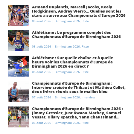
Armand Duplantis, Marcell Jacobs, Keely
Hodgkinson, Audrey Werro… Quelles sont les
stars à suivre aux Championnats d’Europe 2026
à Birmingham ?
08 août 2026
|
Birmingham 2026
,
Piste
Athlétisme : Le programme complet des
Championnats d’Europe de Birmingham 2026
08 août 2026
|
Birmingham 2026
,
Piste
Athlétisme : Sur quelle chaîne et à quelle
heure voir les Championnats d’Europe de
Birmingham 2026 en direct ?
08 août 2026
|
Birmingham 2026
,
Piste
Championnats d’Europe de Birmingham :
Interview croisée de Thibaut et Mathieu Collet,
deux frères réunis sous le maillot bleu
07 août 2026
|
Birmingham 2026
,
Interview
Championnats d’Europe de Birmingham 2026 :
Jimmy Gressier, Just Kwaou-Mathey, Samuel
Vessat, Hilary Kpatcha, Yann Chaussinand…
Présentation de l’équipe de France
06 août 2026
|
Birmingham 2026
,
Piste
d’athlétisme