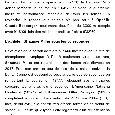
La recordwoman de la spécialité (8’52″78), la Bahreïni
Ruth
Jebet
remporte la course en 9’04″78 et signe la quatrième
meilleure performance mondiale de tous les temps. En
revanche, le rendez-vous chinois n’a pas souri à
Ophélie
Claude-Boxberger
, seulement douzième du 3000 m steeple
avec 9’48″09, loin des minima mondiaux fixés à 9’32″60.
L’athlète :
Shaunae Miller sous les 50 secondes
Révélation de la saison dernière sur 400 mètres avec un titre de
championne olympique à Rio à seulement vingt deux ans,
Shaunae Miller
est repartie sur des bases très élevées en
2017. Pour son premier tour de piste de la saison estivale, la
Bahaméenne est descendue sous la barre des 50 secondes en
remportant la course en 49″77, reléguant ses principales
concurrentes à près d’une seconde. L’Américaine
Natasha
Hastings
(50″74) et l’Ukrainienne
Olha Zemlyak
(50″89)
complètent le podium. Déjà auteur de 21″90 sur 200m (+ 3,4
m/s) début avril, elle est en très grande forme en ce début de
saison. Nul doute qu’Allyson Félix regardera d’un œil attentif sa