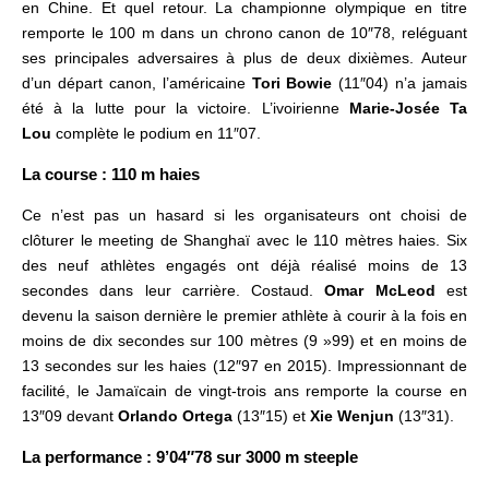
en Chine. Et quel retour. La championne olympique en titre
remporte le 100 m dans un chrono canon de 10″78, reléguant
ses principales adversaires à plus de deux dixièmes. Auteur
d’un départ canon, l’américaine
Tori Bowie
(11″04) n’a jamais
été à la lutte pour la victoire. L’ivoirienne
Marie-Josée Ta
Lou
complète le podium en 11″07.
La course : 110 m haies
Ce n’est pas un hasard si les organisateurs ont choisi de
clôturer le meeting de Shanghaï avec le 110 mètres haies. Six
des neuf athlètes engagés ont déjà réalisé moins de 13
secondes dans leur carrière. Costaud.
Omar McLeod
est
devenu la saison dernière le premier athlète à courir à la fois en
moins de dix secondes sur 100 mètres (9 »99) et en moins de
13 secondes sur les haies (12″97 en 2015). Impressionnant de
facilité, le Jamaïcain de vingt-trois ans remporte la course en
13″09 devant
Orlando Ortega
(13″15) et
Xie Wenjun
(13″31).
La performance : 9’04″78 sur 3000 m steeple