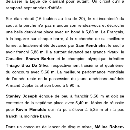
délaisser la Ligue de diamant pour autant. Un circuit qu’il a
remporté sept années d’affilée.
Sur élan réduit (16 foulées au lieu de 20), l
e roi incontesté du
saut à la perche n’a pas manqué son rendez-vous et décroche
une belle deuxième place avec un bond à 5,83 m. Le Français,
à la bagarre sur chaque barre, à la recherche de sa meilleure
forme, a finalement été devancé par
Sam Kendricks
, le seul à
avoir franchi 5,88 m. Il a surtout devancé ses grands rivaux, le
Canadien
Shawn Barber
et le champion olympique brésilien
Thiago Braz Da Silva
, respectivement troisième et quatrième
du concours avec 5,60 m. La meilleure performance mondiale
de l’année reste en la possession du
jeune américano-suédois
Armand Duplantis et son bond à 5,90 m.
Stanley Joseph
échoue de peu à franchir 5,50 m et doit se
contenter de la septième place avec 5,40 m. Moins de réussite
pour
Kévin Menaldo
qui n’a pu s’élever à 5,25 m et n’a pas
franchi la moindre barre.
Dans un concours de lancer de disque mixte,
Mélina Robert-