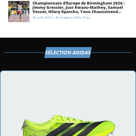
Championnats d’Europe de Birmingham 2026 :
Jimmy Gressier, Just Kwaou-Mathey, Samuel
Vessat, Hilary Kpatcha, Yann Chaussinand…
Présentation de l’équipe de France
06 août 2026
|
Birmingham 2026
,
Piste
d’athlétisme
SÉLECTION ADIDAS