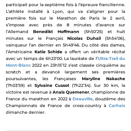
participait pour la septième fois à l’épreuve francilienne.
L’athlète installé à Lyon, qui va s’aligner pour la
première fois sur le
Marathon
de Paris le 2 avril,
s’impose avec
près de 8 minutes d’avance sur
l’Allemand
Benedikt Hoffmann
(5h50’25) et huit
minutes sur le Français
Nicolas Duhail
(5h54’06),
vainqueur l’an dernier en 5h49’46.
Du côté des dames,
l’Américaine
Katie Schide
a offert un véritable récital
avec un temps de 6h23’00.
La lauréate de l’
Ultra-Trail du
Mont-Blanc
2022 en 23h15’12 s’est classée cinquième au
scratch et a devancé largement ses premières
poursuivantes, les Françaises
Maryline Nakache
(7h03’59) et
Sylvaine Cussot
(7h22’34). Sur 30 km, la
victoire est revenue à
Anaïs Quemener
, championne de
France du marathon en 2022 à
Deauville
, douzième des
Championnats de France de cross-country à
Carhaix
dimanche dernier.