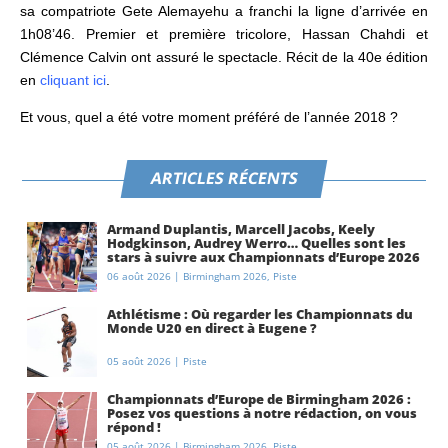
sa compatriote Gete Alemayehu a franchi la ligne d’arrivée en
1h08’46. Premier et première tricolore, Hassan Chahdi et
Clémence Calvin ont assuré le spectacle. Récit de la 40e édition
en
cliquant ici
.
Et vous, quel a été votre moment préféré de l’année 2018 ?
ARTICLES RÉCENTS
Armand Duplantis, Marcell Jacobs, Keely
Hodgkinson, Audrey Werro… Quelles sont les
stars à suivre aux Championnats d’Europe 2026
à Birmingham ?
06 août 2026
|
Birmingham 2026
,
Piste
Athlétisme : Où regarder les Championnats du
Monde U20 en direct à Eugene ?
05 août 2026
|
Piste
Championnats d’Europe de Birmingham 2026 :
Posez vos questions à notre rédaction, on vous
répond !
05 août 2026
|
Birmingham 2026
,
Piste