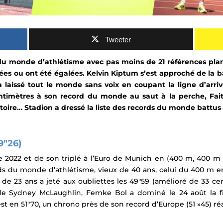
Tweeter
 du monde d’athlétisme avec pas moins de 21 références plan
bées ou ont été égalées.
Kelvin Kiptum s’est approché de la b
a laissé tout le monde sans voix en coupant la ligne d’arri
ntimètres à son record du monde au
saut à la perche
,
Fai
toire…
Stadion a dressé la liste des records du monde battus
9″26)
e 2022 et de son triplé à l’Euro de Munich en (400 m, 400 m 
ds du monde d’athlétisme, vieux de 40 ans, celui du 400 m en
 de 23 ans a jeté aux oubliettes les
49″59 (amélioré de 33 ce
 de Sydney McLaughlin, Femke Bol a dominé le 24 août la f
 en 51″70, un chrono près de son record d’Europe (51 »45) réali