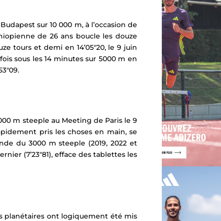
 Budapest sur 10 000 m, à l’occasion de
Éthiopienne de 26 ans boucle les douze
ze tours et demi en 14’05″20, le 9 juin
is sous les 14 minutes sur 5000 m en
53″09.
3000 m steeple au Meeting de Paris le 9
 rapidement pris les choses en main, se
onde du 3000 m steeple (2019, 2022 et
rnier (7’23″81), efface des tablettes les
s planétaires ont logiquement été mis