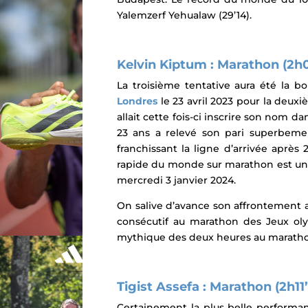
Yalemzerf Yehualaw (29’14).
Kelvin Kiptum : Marathon (2h
La troisième tentative aura été la b
Londres
le 23 avril 2023 pour la deux
allait cette fois-ci inscrire son nom dan
23 ans a
relevé son pari superbeme
franchissant la ligne d’arrivée après
rapide du monde sur marathon est un
mercredi 3 janvier 2024.
On salive d’avance son affrontement a
consécutif au marathon des Jeux ol
mythique des deux heures au marathon.
Tigist Assefa : Marathon (2h11
Certainement la plus belle performan