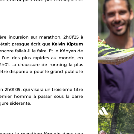
re incursion sur
marathon
, 2h01’25 à
’était presque écrit que
K
elvin Kiptum
ore fallait-il le faire. Et
le Kényan de
 l’un des plus rapides au monde, en
 2h01. La chaussure de running la plus
être disponible pour le grand public le
2h01’09, qui visera un troisième titre
remier homme à passer sous la barre
gure sidérante.
 entrer le marathon féminin dans une