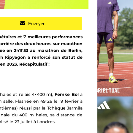
Envoyer
étaires et 7 meilleures performances
arrière des deux heures sur
marathon
vée en 2h11’53 au
marathon de Berlin
,
th Kipyegon a renforcé son statut de
 en 2023. R
écapitulatif
!
haies et relais 4×400 m),
Femke Bol
a
 salle.
Flashée en 49″26 le 19 février à
ntièmes) réussi par la Tchèque Jarmila
inale du 400 m haies, sa distance de
sé le 23 juillet à Londres.