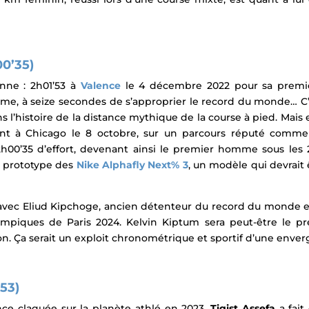
00’35)
onne : 2h01’53 à
Valence
le 4 décembre 2022 pour sa premiè
ième, à seize secondes de s’approprier le record du monde… C
s l’histoire de la distance mythique de la course à pied. Mais enc
nt à Chicago le 8 octobre, sur un parcours réputé comme
 2h00’35 d’effort, devenant ainsi le premier homme sous les
 prototype des
Nike Alphafly Next% 3
, un modèle qui devrait 
vec Eliud Kipchoge, ancien détenteur du record du monde en 
ympiques de Paris 2024. Kelvin Kiptum sera peut-être le p
 Ça serait un exploit chronométrique et sportif d’une enver
’53)
ce claquée sur la planète athlé en 2023.
Tigist Assefa
a fait