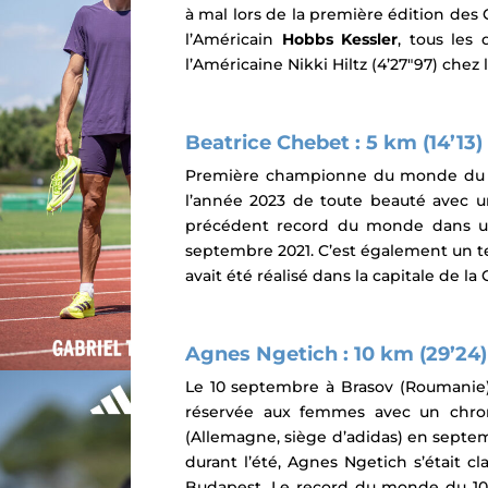
à mal lors de la première édition des
l’Américain
Hobbs Kessler
, tous les
l’Américaine Nikki Hiltz (4’27″97) che
Beatrice Chebet : 5 km (14’13)
Première championne du monde du 5 
l’année 2023 de toute beauté avec 
précédent record du monde dans une
septembre 2021. C’est également un t
avait été réalisé dans la capitale de l
Agnes Ngetich : 10 km (29’24)
Le 10 septembre
à Brasov (Roumanie
réservée aux femmes avec un chrono
(Allemagne, siège d’adidas) en septe
durant l’été, Agnes Ngetich s’était c
Budapest. Le record du monde du 10 k