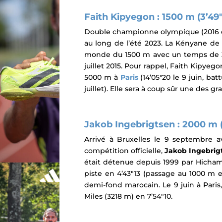
Faith Kipyegon
: 1500 m (3’49″
Double championne olympique (2016 et
au long de l’été 2023. La Kényane de
monde du 1500 m avec un temps de 3’4
juillet 2015. Pour rappel, Faith Kipyego
5000 m à
Paris
(14’05″20 le 9 juin, ba
juillet). Elle sera à coup sûr une des 
Jakob Ingebrigtsen : 2000 m (
Arrivé à Bruxelles le 9 septembre 
compétition officielle,
Jakob Ingebrig
était détenue depuis 1999 par Hicham 
piste en 4’43″13 (passage au 1000 m e
demi-fond marocain.
Le 9 juin à
Paris
Miles (3218 m) en 7’54″10.