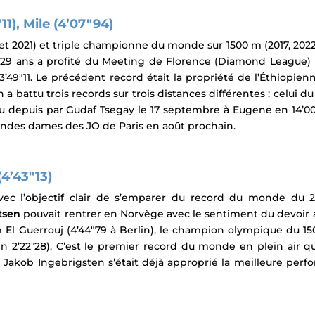
11), Mile (4’07″94)
 2021) et triple championne du monde sur 1500 m (2017, 2022
 29 ans a profité du Meeting de Florence (Diamond League) 
9″11. Le précédent record était la propriété de l’Éthiopienn
n a battu trois records sur trois distances différentes : celui d
ttu depuis par
Gudaf Tsegay
le 17 septembre à Eugene en 14’00
grandes dames des JO de Paris en août prochain.
4’43″13)
avec l’objectif clair de s’emparer du record du monde du 
tsen
pouvait rentrer en Norvège avec le sentiment du devoir 
El Guerrouj (4’44″79 à Berlin), le champion olympique du 15
n 2’22″28).
C’est le premier record du monde en plein air qu
, Jakob Ingebrigsten s’était déjà approprié la meilleure perf