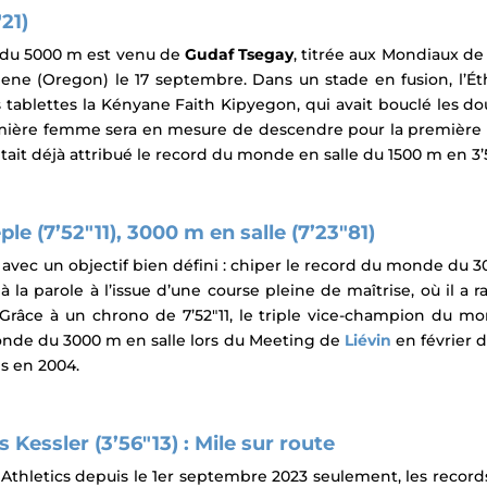
21)
e du 5000 m est venu de
Gudaf Tsegay
, titrée aux Mondiaux de
gene (Oregon) le 17 septembre
. Dans un stade en fusion, l’
 tablettes la Kényane Faith Kipyegon, qui avait bouclé les dou
ière femme sera en mesure de descendre pour la première fo
était déjà attribué le record du monde en salle du 1500 m en 3’
e (7’52″11), 3000 m en salle (7’23″81)
se avec un objectif bien défini : chiper le record du monde du 
 à la parole à
l’issue d’une course pleine de maîtrise, où il a
Grâce à un chrono de 7’52″11, le triple vice-champion du m
onde du 3000 m en salle lors du Meeting de
Liévin
en février de
s en 2004.
 Kessler (3’56″13) :
Mile sur route
Athletics
depuis le 1er septembre 2023 seulement, les record