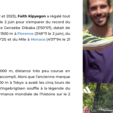
 et 2023),
Faith Kipyegon
a régalé tout
le 2 juin pour s’emparer du record du
e Genzebe Dibaba (3’50″07), datait de
u 1500 m à
Florence
(3’49″11 le 2 juin), du
″21) et du Mile à
Monaco
(4’07″94 le 21
2000 m, distance très peu courue en
accompli. Alors que l’ancienne marque
00 m à Tokyo a avalé les cinq tours de
’Ingebrigtsen souffle à la légende du
ormance mondiale de l’histoire sur le 2