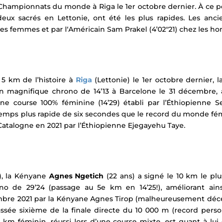
 Championnats du monde à Riga le 1er octobre dernier. À ce pe
 deux sacrés en Lettonie, ont été les plus rapides.
Les anci
z les femmes et par l‘Américain Sam Prakel (4’02″21) chez les 
km de l’histoire à
Riga
(Lettonie) le 1er octobre dernier,
un magnifique chrono de 14’13 à
Barcelone
le 31 décembre, a
 course 100% féminine (14’29) établi par l’Éthiopienne Se
emps plus rapide de six secondes que le record du monde fémi
a Catalogne en 2021 par l’Éthiopienne Ejegayehu Taye.
)
, la Kényane
Agnes Ngetich
(22 ans) a signé le 10 km le plu
 de 29’24 (passage au 5e km en 14’25!), améliorant ainsi
mbre 2021 par la Kényane Agnes Tirop (malheureusement décé
lassée sixième de la finale directe du 10 000 m (record pers
m féminin, réussi lors d’une course mixte, est quant à lui