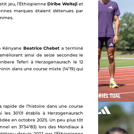
tit jeu, l’Éthiopienne
Diribe Welteji
et
ennes marques étaient détenues par
hommes.
 la Kényane
Beatrice Chebet
a terminé
méliorant ainsi de seize secondes le
nbere Teferi à Herzogenaurach le 12
nin dans une course mixte (14’19) qui
s rapide de l’histoire dans une course
 les 30’01 établis à Herzogenaurach
dée en octobre 2021). Un peu plus tôt
onnel en 31’34″83) lors des Mondiaux à
 détenu depuis 2022 par l’Éthiopienne