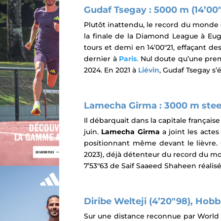
Gudaf Tsegay : 5000 m (14’00″
Plutôt inattendu, le record du mond
la finale de la Diamond League à Eu
tours et demi en 14’00″21, effaçant
des
dernier à
Paris
.
Nul doute qu’une prem
2024.
En 2021 à
Liévin
, Gudaf Tsegay s’
Lamecha Girma : 3000 m steepl
Il débarquait dans la capitale françai
juin.
Lamecha Girma
a joint les actes
positionnant même devant le lièvre.
2023), déjà détenteur du record du m
7’53″63 de Saif Saaeed Shaheen réalisé
Diribe Welteji (4’20″98), Hobbs
Sur une distance reconnue par
World 